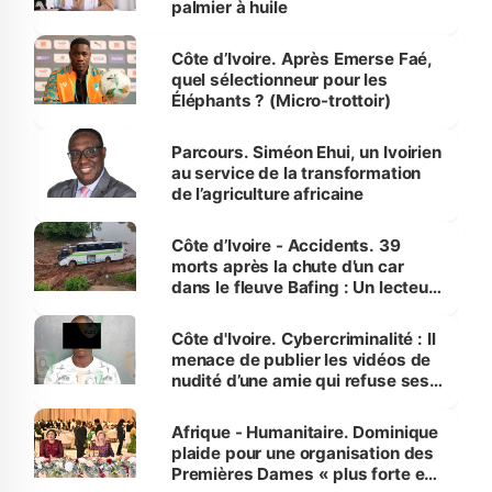
palmier à huile
Côte d’Ivoire. Après Emerse Faé,
quel sélectionneur pour les
Éléphants ? (Micro-trottoir)
Parcours. Siméon Ehui, un Ivoirien
au service de la transformation
de l’agriculture africaine
Côte d’Ivoire - Accidents. 39
morts après la chute d’un car
dans le fleuve Bafing : Un lecteur
dénonce la légèreté du ministère
des Transports
Côte d'Ivoire. Cybercriminalité : Il
menace de publier les vidéos de
nudité d’une amie qui refuse ses
avances
Afrique - Humanitaire. Dominique
plaide pour une organisation des
Premières Dames « plus forte et