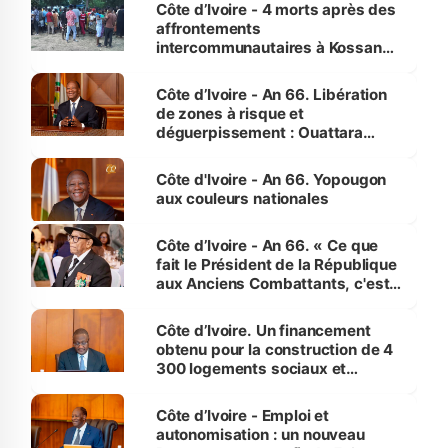
générations futures »
Côte d’Ivoire - 4 morts après des
affrontements
intercommunautaires à Kossandji
(Alepé) - Notre correspondant au
milieu des sinistrés
Côte d’Ivoire - An 66. Libération
de zones à risque et
déguerpissement : Ouattara
assure du « strict respect de
l'Etat de droit pour préserver les
Côte d'Ivoire - An 66. Yopougon
vies humaines »
aux couleurs nationales
Côte d’Ivoire - An 66. « Ce que
fait le Président de la République
aux Anciens Combattants, c'est
inédit » (Cne Yassoungo Koné ®)
Côte d’Ivoire. Un financement
obtenu pour la construction de 4
300 logements sociaux et
économiques à Abidjan, Bouaké
et Yamoussoukro
Côte d’Ivoire - Emploi et
autonomisation : un nouveau