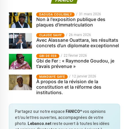
FANICO
31 mars 2026
‎DAOUDA COULIBALY
Non à l'exposition publique des
plaques d'immatriculation
26 mars 2026
CLAUDE SAHY
Avec Alassane Ouattara, les résultats
concrets d’un diplomate exceptionnel
22 février 2026
GBI DE FER
Gbi de Fer : « Raymonde Goudou, je
t’avais prévenue »
12 janvier 2026
MANDIAYE GAYE
À propos de la révision de la
constitution et la réforme des
institutions.
Partagez sur notre espace
FANICO*
vos opinions
et/ou lettres ouvertes, accompagnées de votre
photo.
Lebanco.net
reste ouvert à toutes les idées