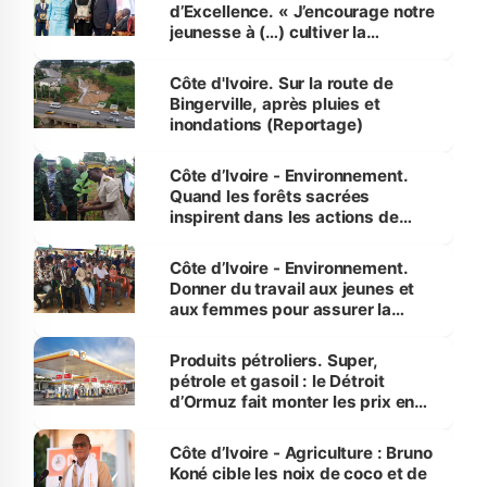
d’Excellence. « J’encourage notre
jeunesse à (…) cultiver la
compétence et l’intégrité »
(Alassane Ouattara
Côte d'Ivoire. Sur la route de
Bingerville, après pluies et
inondations (Reportage)
Côte d’Ivoire - Environnement.
Quand les forêts sacrées
inspirent dans les actions de
reboisement
Côte d’Ivoire - Environnement.
Donner du travail aux jeunes et
aux femmes pour assurer la
protection des espèces
menacées
Produits pétroliers. Super,
pétrole et gasoil : le Détroit
d’Ormuz fait monter les prix en
Côte d’Ivoire
Côte d’Ivoire - Agriculture : Bruno
Koné cible les noix de coco et de