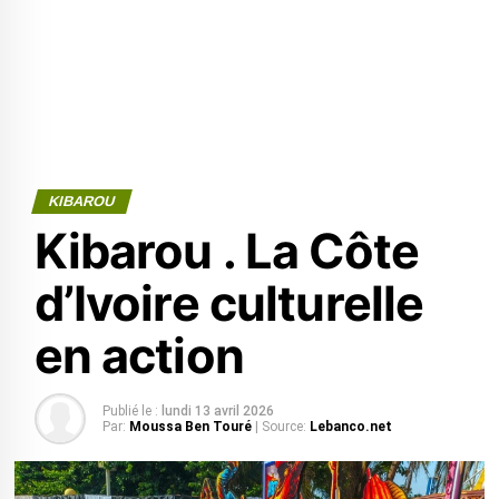
KIBAROU
Kibarou . La Côte
d’Ivoire culturelle
en action
Publié le :
lundi 13 avril 2026
Par:
Moussa Ben Touré
| Source:
Lebanco.net