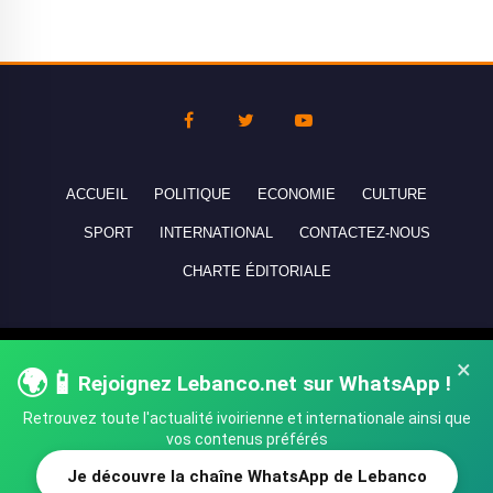
ACCUEIL
POLITIQUE
ECONOMIE
CULTURE
SPORT
INTERNATIONAL
CONTACTEZ-NOUS
CHARTE ÉDITORIALE
Copyright © 2010-2026 lebanco.net - Tous droits de reproduction
×
🌍📱
Rejoignez Lebanco.net sur WhatsApp !
réservés - All rights reserved.
Retrouvez toute l'actualité ivoirienne et internationale ainsi que
vos contenus préférés
Je découvre la chaîne WhatsApp de Lebanco