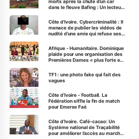
morts après la chute d’un car
dans le fleuve Bafing : Un lecteur
dénonce la légèreté du ministère
des Transports
Côte d'Ivoire. Cybercriminalité : Il
menace de publier les vidéos de
nudité d’une amie qui refuse ses
avances
Afrique - Humanitaire. Dominique
plaide pour une organisation des
Premières Dames « plus forte et
influente, dont l'impact s'affirme
sur la scène internationale »
TF1 : une photo fake qui fait des
vagues
Côte d’Ivoire - Football. La
Fédération siffle la fin de match
pour Emerse Faé
Côte d’Ivoire. Café-cacao: Un
Système national de Traçabilité
pour améliorer l’accès au marché