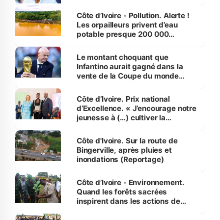
Côte d’Ivoire - Pollution. Alerte !
Les orpailleurs privent d’eau
potable presque 200 000
habitants autour d’Agboville
Le montant choquant que
Infantino aurait gagné dans la
vente de la Coupe du monde
révélé
Côte d’Ivoire. Prix national
d’Excellence. « J’encourage notre
jeunesse à (…) cultiver la
compétence et l’intégrité »
(Alassane Ouattara
Côte d'Ivoire. Sur la route de
Bingerville, après pluies et
inondations (Reportage)
Côte d’Ivoire - Environnement.
Quand les forêts sacrées
inspirent dans les actions de
reboisement