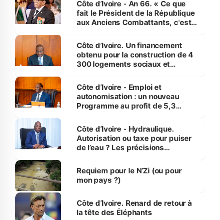
Côte d’Ivoire - An 66. « Ce que
fait le Président de la République
aux Anciens Combattants, c'est
inédit » (Cne Yassoungo Koné ®)
Côte d’Ivoire. Un financement
obtenu pour la construction de 4
300 logements sociaux et
économiques à Abidjan, Bouaké
et Yamoussoukro
Côte d’Ivoire - Emploi et
autonomisation : un nouveau
Programme au profit de 5,3
millions de jeunes
Côte d’Ivoire - Hydraulique.
Autorisation ou taxe pour puiser
de l’eau ? Les précisions
d’Assahoré
Requiem pour le N’Zi (ou pour
mon pays ?)
Côte d’Ivoire. Renard de retour à
la tête des Éléphants