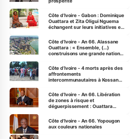
prospérité
Côte d’Ivoire - Gabon : Dominique
Ouattara et Zita Oligui Nguema
échangent sur leurs initiatives en
faveur des femmes et des
enfants
Côte d’Ivoire - An 66. Alassane
Ouattara : « Ensemble, (…)
construisons une grande nation
pour nous-mêmes et pour les
générations futures »
Côte d’Ivoire - 4 morts après des
affrontements
intercommunautaires à Kossandji
(Alepé) - Notre correspondant au
milieu des sinistrés
Côte d’Ivoire - An 66. Libération
de zones à risque et
déguerpissement : Ouattara
assure du « strict respect de
l'Etat de droit pour préserver les
Côte d'Ivoire - An 66. Yopougon
vies humaines »
aux couleurs nationales