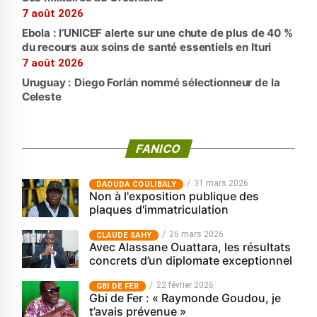
7 août 2026
Ebola : l’UNICEF alerte sur une chute de plus de 40 %
du recours aux soins de santé essentiels en Ituri
7 août 2026
Uruguay : Diego Forlán nommé sélectionneur de la
Celeste
FANICO
31 mars 2026
‎DAOUDA COULIBALY
Non à l'exposition publique des
plaques d'immatriculation
26 mars 2026
CLAUDE SAHY
Avec Alassane Ouattara, les résultats
concrets d’un diplomate exceptionnel
22 février 2026
GBI DE FER
Gbi de Fer : « Raymonde Goudou, je
t’avais prévenue »