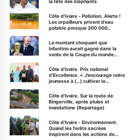
la tête des Éléphants
Côte d’Ivoire - Pollution. Alerte !
Les orpailleurs privent d’eau
potable presque 200 000
habitants autour d’Agboville
Le montant choquant que
Infantino aurait gagné dans la
vente de la Coupe du monde
révélé
Côte d’Ivoire. Prix national
d’Excellence. « J’encourage notre
jeunesse à (…) cultiver la
compétence et l’intégrité »
(Alassane Ouattara
Côte d'Ivoire. Sur la route de
Bingerville, après pluies et
inondations (Reportage)
Côte d’Ivoire - Environnement.
Quand les forêts sacrées
inspirent dans les actions de