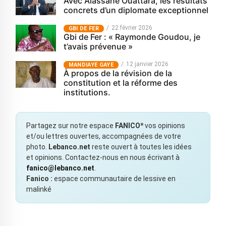
Avec Alassane Ouattara, les résultats
concrets d’un diplomate exceptionnel
22 février 2026
GBI DE FER
Gbi de Fer : « Raymonde Goudou, je
t’avais prévenue »
12 janvier 2026
MANDIAYE GAYE
À propos de la révision de la
constitution et la réforme des
institutions.
Partagez sur notre espace
FANICO*
vos opinions
et/ou lettres ouvertes, accompagnées de votre
photo.
Lebanco.net
reste ouvert à toutes les idées
et opinions. Contactez-nous en nous écrivant à
fanico@lebanco.net
.
Fanico :
espace communautaire de lessive en
malinké