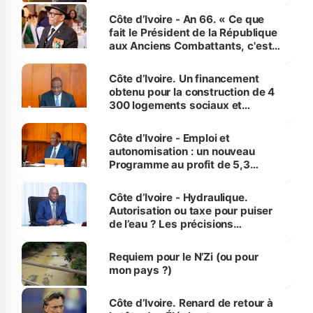
Côte d’Ivoire - An 66. « Ce que
fait le Président de la République
aux Anciens Combattants, c'est
inédit » (Cne Yassoungo Koné ®)
Côte d’Ivoire. Un financement
obtenu pour la construction de 4
300 logements sociaux et
économiques à Abidjan, Bouaké
et Yamoussoukro
Côte d’Ivoire - Emploi et
autonomisation : un nouveau
Programme au profit de 5,3
millions de jeunes
Côte d’Ivoire - Hydraulique.
Autorisation ou taxe pour puiser
de l’eau ? Les précisions
d’Assahoré
Requiem pour le N’Zi (ou pour
mon pays ?)
Côte d’Ivoire. Renard de retour à