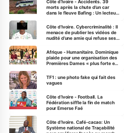
Côte d’Ivoire - Accidents. 39
morts après la chute d’un car
dans le fleuve Bafing : Un lecteur
dénonce la légèreté du ministère
des Transports
Côte d'Ivoire. Cybercriminalité : Il
menace de publier les vidéos de
nudité d’une amie qui refuse ses
avances
Afrique - Humanitaire. Dominique
plaide pour une organisation des
Premières Dames « plus forte et
influente, dont l'impact s'affirme
sur la scène internationale »
TF1 : une photo fake qui fait des
vagues
Côte d’Ivoire - Football. La
Fédération siffle la fin de match
pour Emerse Faé
Côte d’Ivoire. Café-cacao: Un
Système national de Traçabilité