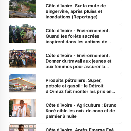
(Alassane Ouattara
Côte d'Ivoire. Sur la route de
Bingerville, après pluies et
inondations (Reportage)
Côte d’Ivoire - Environnement.
Quand les forêts sacrées
inspirent dans les actions de
reboisement
Côte d’Ivoire - Environnement.
Donner du travail aux jeunes et
aux femmes pour assurer la
protection des espèces
menacées
Produits pétroliers. Super,
pétrole et gasoil : le Détroit
d’Ormuz fait monter les prix en
Côte d’Ivoire
Côte d’Ivoire - Agriculture : Bruno
Koné cible les noix de coco et de
palmier à huile
Côte d’Ivoire. Après Emerse Faé,