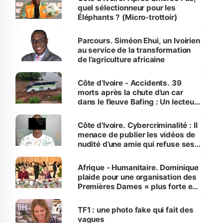
quel sélectionneur pour les
Éléphants ? (Micro-trottoir)
Parcours. Siméon Ehui, un Ivoirien
au service de la transformation
de l’agriculture africaine
Côte d’Ivoire - Accidents. 39
morts après la chute d’un car
dans le fleuve Bafing : Un lecteur
dénonce la légèreté du ministère
des Transports
Côte d'Ivoire. Cybercriminalité : Il
menace de publier les vidéos de
nudité d’une amie qui refuse ses
avances
Afrique - Humanitaire. Dominique
plaide pour une organisation des
Premières Dames « plus forte et
influente, dont l'impact s'affirme
sur la scène internationale »
TF1 : une photo fake qui fait des
vagues