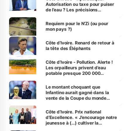
Autorisation ou taxe pour puiser
de l’eau ? Les précisions
d’Assahoré
Requiem pour le N’Zi (ou pour
mon pays ?)
Côte d’Ivoire. Renard de retour à
la tête des Éléphants
Côte d’Ivoire - Pollution. Alerte !
Les orpailleurs privent d’eau
potable presque 200 000
habitants autour d’Agboville
Le montant choquant que
Infantino aurait gagné dans la
vente de la Coupe du monde
révélé
Côte d’Ivoire. Prix national
d’Excellence. « J’encourage notre
jeunesse à (…) cultiver la
compétence et l’intégrité »