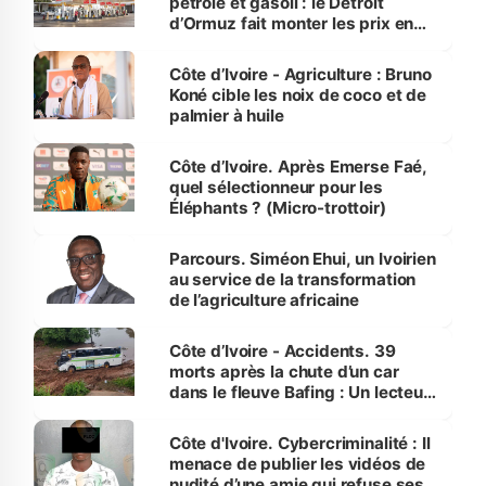
pétrole et gasoil : le Détroit
d’Ormuz fait monter les prix en
Côte d’Ivoire
Côte d’Ivoire - Agriculture : Bruno
Koné cible les noix de coco et de
palmier à huile
Côte d’Ivoire. Après Emerse Faé,
quel sélectionneur pour les
Éléphants ? (Micro-trottoir)
Parcours. Siméon Ehui, un Ivoirien
au service de la transformation
de l’agriculture africaine
Côte d’Ivoire - Accidents. 39
morts après la chute d’un car
dans le fleuve Bafing : Un lecteur
dénonce la légèreté du ministère
des Transports
Côte d'Ivoire. Cybercriminalité : Il
menace de publier les vidéos de
nudité d’une amie qui refuse ses