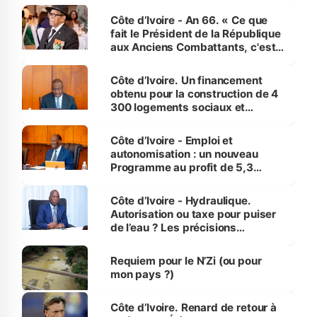
Côte d’Ivoire - An 66. « Ce que
fait le Président de la République
aux Anciens Combattants, c'est
inédit » (Cne Yassoungo Koné ®)
Côte d’Ivoire. Un financement
obtenu pour la construction de 4
300 logements sociaux et
économiques à Abidjan, Bouaké
et Yamoussoukro
Côte d’Ivoire - Emploi et
autonomisation : un nouveau
Programme au profit de 5,3
millions de jeunes
Côte d’Ivoire - Hydraulique.
Autorisation ou taxe pour puiser
de l’eau ? Les précisions
d’Assahoré
Requiem pour le N’Zi (ou pour
mon pays ?)
Côte d’Ivoire. Renard de retour à