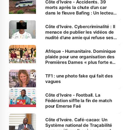
Côte d’Ivoire - Accidents. 39
morts après la chute d’un car
dans le fleuve Bafing : Un lecteur
dénonce la légèreté du ministère
des Transports
Côte d'Ivoire. Cybercriminalité : Il
menace de publier les vidéos de
nudité d’une amie qui refuse ses
avances
Afrique - Humanitaire. Dominique
plaide pour une organisation des
Premières Dames « plus forte et
influente, dont l'impact s'affirme
sur la scène internationale »
TF1 : une photo fake qui fait des
vagues
Côte d’Ivoire - Football. La
Fédération siffle la fin de match
pour Emerse Faé
Côte d’Ivoire. Café-cacao: Un
Système national de Traçabilité