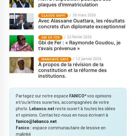
plaques d'immatriculation
26 mars 2026
CLAUDE SAHY
Avec Alassane Ouattara, les résultats
concrets d’un diplomate exceptionnel
22 février 2026
GBI DE FER
Gbi de Fer : « Raymonde Goudou, je
t’avais prévenue »
12 janvier 2026
MANDIAYE GAYE
À propos de la révision de la
constitution et la réforme des
institutions.
Partagez sur notre espace
FANICO*
vos opinions
et/ou lettres ouvertes, accompagnées de votre
photo.
Lebanco.net
reste ouvert à toutes les idées
et opinions. Contactez-nous en nous écrivant à
fanico@lebanco.net
.
Fanico :
espace communautaire de lessive en
malinké