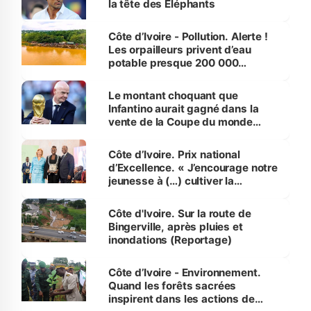
la tête des Éléphants
Côte d’Ivoire - Pollution. Alerte !
Les orpailleurs privent d’eau
potable presque 200 000
habitants autour d’Agboville
Le montant choquant que
Infantino aurait gagné dans la
vente de la Coupe du monde
révélé
Côte d’Ivoire. Prix national
d’Excellence. « J’encourage notre
jeunesse à (…) cultiver la
compétence et l’intégrité »
(Alassane Ouattara
Côte d'Ivoire. Sur la route de
Bingerville, après pluies et
inondations (Reportage)
Côte d’Ivoire - Environnement.
Quand les forêts sacrées
inspirent dans les actions de