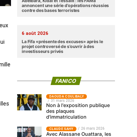
Abéibara, Kidal et Tessalit : les FAMa
annoncent une série d’opérations réussies
contre des bases terroristes
deux
6 août 2026
La Fifa «présente des excuses» après le
ui
projet controversé de s’ouvrir à des
investisseurs privés
mille
FANICO
‎DAOUDA COULIBALY
31 mars 2026
lles
Non à l'exposition publique
des plaques
d'immatriculation
26 mars 2026
CLAUDE SAHY
Avec Alassane Ouattara, les