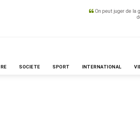
On peut juger de la 
d
PUBLICITÉ
URE
SOCIETE
SPORT
INTERNATIONAL
V