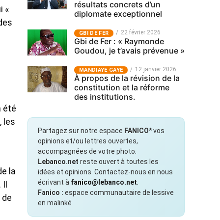
résultats concrets d’un
i «
diplomate exceptionnel
 des
22 février 2026
GBI DE FER
Gbi de Fer : « Raymonde
Goudou, je t’avais prévenue »
12 janvier 2026
MANDIAYE GAYE
À propos de la révision de la
constitution et la réforme
des institutions.
a été
, les
Partagez sur notre espace
FANICO*
vos
opinions et/ou lettres ouvertes,
accompagnées de votre photo.
Lebanco.net
reste ouvert à toutes les
de la
idées et opinions. Contactez-nous en nous
écrivant à
fanico@lebanco.net
.
Il
Fanico :
espace communautaire de lessive
r de
en malinké