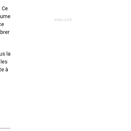
. Ce
ésume
PUBLICITÉ
ce
ibrer
us la
 les
te à