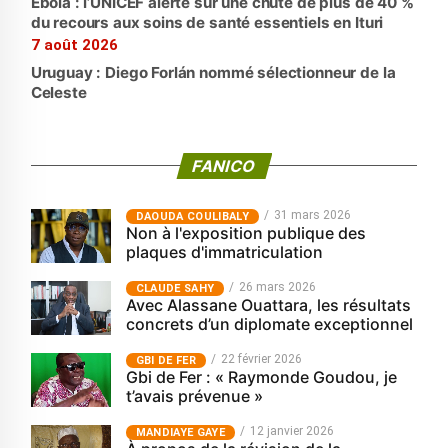
Ebola : l’UNICEF alerte sur une chute de plus de 40 %
du recours aux soins de santé essentiels en Ituri
7 août 2026
Uruguay : Diego Forlán nommé sélectionneur de la
Celeste
FANICO
31 mars 2026
‎DAOUDA COULIBALY
Non à l'exposition publique des
plaques d'immatriculation
26 mars 2026
CLAUDE SAHY
Avec Alassane Ouattara, les résultats
concrets d’un diplomate exceptionnel
22 février 2026
GBI DE FER
Gbi de Fer : « Raymonde Goudou, je
t’avais prévenue »
12 janvier 2026
MANDIAYE GAYE