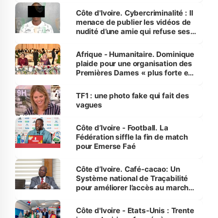
des Transports
Côte d'Ivoire. Cybercriminalité : Il
menace de publier les vidéos de
nudité d’une amie qui refuse ses
avances
Afrique - Humanitaire. Dominique
plaide pour une organisation des
Premières Dames « plus forte et
influente, dont l'impact s'affirme
sur la scène internationale »
TF1 : une photo fake qui fait des
vagues
Côte d’Ivoire - Football. La
Fédération siffle la fin de match
pour Emerse Faé
Côte d’Ivoire. Café-cacao: Un
Système national de Traçabilité
pour améliorer l’accès au marché
international
Côte d'Ivoire - Etats-Unis : Trente