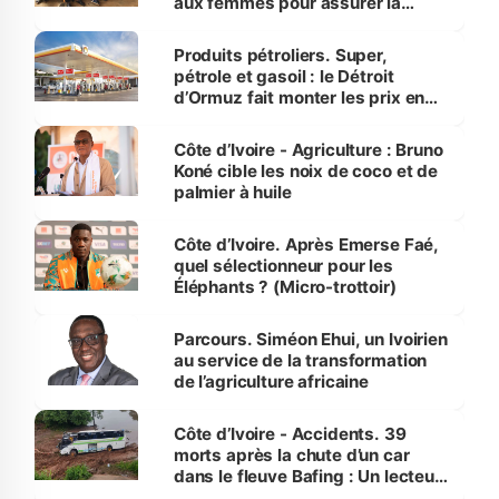
aux femmes pour assurer la
protection des espèces
menacées
Produits pétroliers. Super,
pétrole et gasoil : le Détroit
d’Ormuz fait monter les prix en
Côte d’Ivoire
Côte d’Ivoire - Agriculture : Bruno
Koné cible les noix de coco et de
palmier à huile
Côte d’Ivoire. Après Emerse Faé,
quel sélectionneur pour les
Éléphants ? (Micro-trottoir)
Parcours. Siméon Ehui, un Ivoirien
au service de la transformation
de l’agriculture africaine
Côte d’Ivoire - Accidents. 39
morts après la chute d’un car
dans le fleuve Bafing : Un lecteur
dénonce la légèreté du ministère