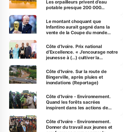
Les orpailleurs privent d’eau
potable presque 200 000
habitants autour d’Agboville
Le montant choquant que
Infantino aurait gagné dans la
vente de la Coupe du monde
révélé
Côte d’Ivoire. Prix national
d’Excellence. « J’encourage notre
jeunesse à (…) cultiver la
compétence et l’intégrité »
(Alassane Ouattara
Côte d'Ivoire. Sur la route de
Bingerville, après pluies et
inondations (Reportage)
Côte d’Ivoire - Environnement.
Quand les forêts sacrées
inspirent dans les actions de
reboisement
Côte d’Ivoire - Environnement.
Donner du travail aux jeunes et