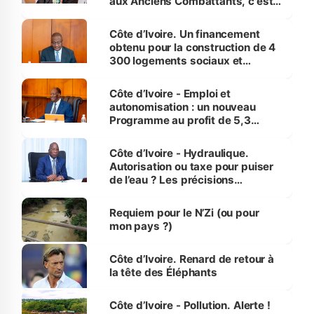
aux Anciens Combattants, c'est
inédit » (Cne Yassoungo Koné ®)
Côte d’Ivoire. Un financement
obtenu pour la construction de 4
300 logements sociaux et
économiques à Abidjan, Bouaké
et Yamoussoukro
Côte d’Ivoire - Emploi et
autonomisation : un nouveau
Programme au profit de 5,3
millions de jeunes
Côte d’Ivoire - Hydraulique.
Autorisation ou taxe pour puiser
de l’eau ? Les précisions
d’Assahoré
Requiem pour le N’Zi (ou pour
mon pays ?)
Côte d’Ivoire. Renard de retour à
la tête des Éléphants
Côte d’Ivoire - Pollution. Alerte !