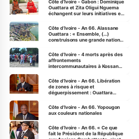
Côte d’Ivoire - Gabon : Dominique
Ouattara et Zita Oligui Nguema
échangent sur leurs initiatives en
faveur des femmes et des
enfants
Côte d’Ivoire - An 66. Alassane
Ouattara : « Ensemble, (…)
construisons une grande nation
pour nous-mêmes et pour les
générations futures »
Côte d’Ivoire - 4 morts après des
affrontements
intercommunautaires à Kossandji
(Alepé) - Notre correspondant au
milieu des sinistrés
Côte d’Ivoire - An 66. Libération
de zones à risque et
déguerpissement : Ouattara
assure du « strict respect de
l'Etat de droit pour préserver les
Côte d'Ivoire - An 66. Yopougon
vies humaines »
aux couleurs nationales
Côte d’Ivoire - An 66. « Ce que
fait le Président de la République