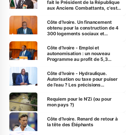
fait le Président de la République
aux Anciens Combattants, c'est
inédit » (Cne Yassoungo Koné ®)
Côte d’Ivoire. Un financement
obtenu pour la construction de 4
300 logements sociaux et
économiques à Abidjan, Bouaké
et Yamoussoukro
Côte d’Ivoire - Emploi et
autonomisation : un nouveau
Programme au profit de 5,3
millions de jeunes
Côte d’Ivoire - Hydraulique.
Autorisation ou taxe pour puiser
de l’eau ? Les précisions
d’Assahoré
Requiem pour le N’Zi (ou pour
mon pays ?)
Côte d’Ivoire. Renard de retour à
la tête des Éléphants