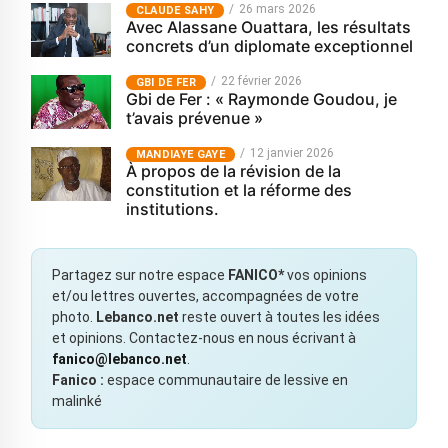
26 mars 2026
CLAUDE SAHY
Avec Alassane Ouattara, les résultats
concrets d’un diplomate exceptionnel
22 février 2026
GBI DE FER
Gbi de Fer : « Raymonde Goudou, je
t’avais prévenue »
12 janvier 2026
MANDIAYE GAYE
À propos de la révision de la
constitution et la réforme des
institutions.
Partagez sur notre espace
FANICO*
vos opinions
et/ou lettres ouvertes, accompagnées de votre
photo.
Lebanco.net
reste ouvert à toutes les idées
et opinions. Contactez-nous en nous écrivant à
fanico@lebanco.net
.
Fanico :
espace communautaire de lessive en
malinké