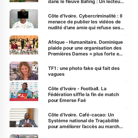
dans le fleuve Bafing : Un lecteur
dénonce la légèreté du ministère
des Transports
Côte d'Ivoire. Cybercriminalité : Il
menace de publier les vidéos de
nudité d’une amie qui refuse ses
avances
Afrique - Humanitaire. Dominique
plaide pour une organisation des
Premières Dames « plus forte et
influente, dont l'impact s'affirme
sur la scène internationale »
TF1 : une photo fake qui fait des
vagues
Côte d’Ivoire - Football. La
Fédération siffle la fin de match
pour Emerse Faé
Côte d’Ivoire. Café-cacao: Un
Système national de Traçabilité
pour améliorer l’accès au marché
international