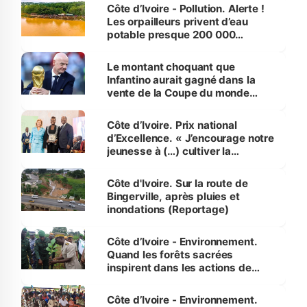
Côte d’Ivoire - Pollution. Alerte !
Les orpailleurs privent d’eau
potable presque 200 000
habitants autour d’Agboville
Le montant choquant que
Infantino aurait gagné dans la
vente de la Coupe du monde
révélé
Côte d’Ivoire. Prix national
d’Excellence. « J’encourage notre
jeunesse à (…) cultiver la
compétence et l’intégrité »
(Alassane Ouattara
Côte d'Ivoire. Sur la route de
Bingerville, après pluies et
inondations (Reportage)
Côte d’Ivoire - Environnement.
Quand les forêts sacrées
inspirent dans les actions de
reboisement
Côte d’Ivoire - Environnement.