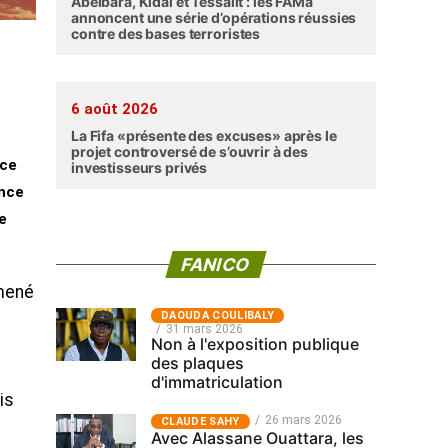
Abéibara, Kidal et Tessalit : les FAMa
annoncent une série d’opérations réussies
contre des bases terroristes
6 août 2026
La Fifa «présente des excuses» après le
projet controversé de s’ouvrir à des
nce
investisseurs privés
ance
e
FANICO
amené
‎DAOUDA COULIBALY
31 mars 2026
Non à l'exposition publique
des plaques
d'immatriculation
is
26 mars 2026
CLAUDE SAHY
Avec Alassane Ouattara, les