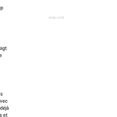
up
PUBLICITÉ
oigt
e
us
avec
 déjà
s et