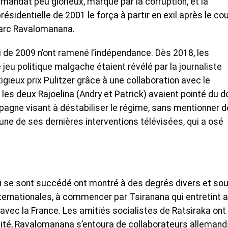
n mandat peu glorieux, marqué par la corruption, et la
résidentielle de 2001 le força à partir en exil après le co
Marc Ravalomanana.
ui de 2009 n’ont ramené l’indépendance. Dès 2018, les
jeu politique malgache étaient révélé par la journaliste
stigieux prix Pulitzer grâce à une collaboration avec le
les deux Rajoelina (Andry et Patrick) avaient pointé du d
agne visant à déstabiliser le régime, sans mentionner d
ne de ses dernières interventions télévisées, qui a osé
ui se sont succédé ont montré à des degrés divers et so
nternationales, à commencer par Tsiranana qui entretint 
avec la France. Les amitiés socialistes de Ratsiraka ont
cité, Ravalomanana s’entoura de collaborateurs allemand