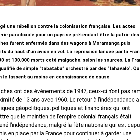
gé une rébellion contre la colonisation française. Les actes
rie paradoxale pour un pays se prétendant être la patrie des
aches furent enfermés dans des wagons à Moramanga puis
nts du haut d’un avion en vol. La répression lancée par la Fra
00 et 100.000 morts coté malgache, selon les sources. La Fr
qualifié de simple “tabataba” orchestré par des “fahavalo”. Qu
cm le fassent au moins en connaissance de cause.
gaches ont des événements de 1947, ceux-ci n’ont pas r
oximité de 13 ans avec 1960. Le retour à l’indépendance a
iques géopolitiques, politiques et financières qui ont
tre que le maintien de l’empire colonial français était
mené l’indépendance, malgré la fête nationale qui est depu
is en place par la France pour continuer à garder une