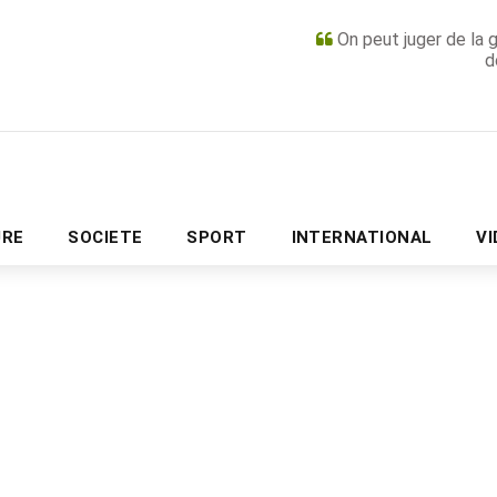
On peut juger de la 
d
PUBLICITÉ
URE
SOCIETE
SPORT
INTERNATIONAL
V