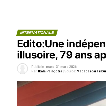
INTERNATIONALE
Edito:Une indépen
illusoire, 79 ans a
Publié le :
mardi 31 mars 2026
Par:
Ikala Paingotra
| Source:
MadagascarTribu