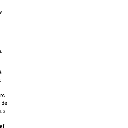
de
.
à
t
arc
e de
çus
ef