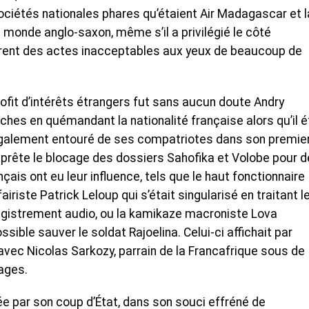
ociétés nationales phares qu’étaient Air Madagascar et l
e monde anglo-saxon, même s’il a privilégié le côté
furent des actes inacceptables aux yeux de beaucoup de
ofit d’intérêts étrangers fut sans aucun doute Andry
aches en quémandant la nationalité française alors qu’il é
st également entouré de ses compatriotes dans son premie
n prête le blocage des dossiers Sahofika et Volobe pour 
çais ont eu leur influence, tels que le haut fonctionnaire
fairiste Patrick Leloup qui s’était singularisé en traitant l
gistrement audio, ou la kamikaze macroniste Lova
sible sauver le soldat Rajoelina. Celui-ci affichait par
avec Nicolas Sarkozy, parrain de la Francafrique sous de
ages.
ée par son coup d’État, dans son souci effréné de