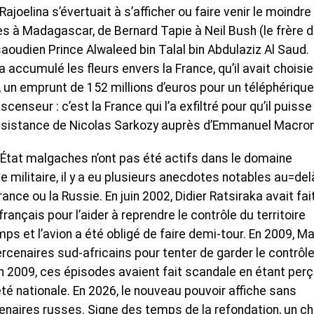
ajoelina s’évertuait à s’afficher ou faire venir le moindre
es à Madagascar, de Bernard Tapie à Neil Bush (le frère 
saoudien Prince Alwaleed bin Talal bin Abdulaziz Al Saud.
 accumulé les fleurs envers la France, qu’il avait choisie
 un emprunt de 152 millions d’euros pour un téléphérique
enseur : c’est la France qui l’a exfiltré pour qu’il puisse
r l’insistance de Nicolas Sarkozy auprès d’Emmanuel Macron
d’État malgaches n’ont pas été actifs dans le domaine
 militaire, il y a eu plusieurs anecdotes notables au=del
ance ou la Russie. En juin 2002, Didier Ratsiraka avait fai
rançais pour l’aider à reprendre le contrôle du territoire
s et l’avion a été obligé de faire demi-tour. En 2009, M
rcenaires sud-africains pour tenter de garder le contrôl
en 2009, ces épisodes avaient fait scandale en étant per
é nationale. En 2026, le nouveau pouvoir affiche sans
naires russes. Signe des temps de la refondation, un ch