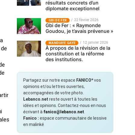
résultats concrets d’un
diplomate exceptionnel
22 février 2026
GBI DE FER
Gbi de Fer : « Raymonde
Goudou, je t’avais prévenue »
 a
12 janvier 2026
MANDIAYE GAYE
À propos de la révision de la
 de
constitution et la réforme
des institutions.
de
de
Partagez sur notre espace
FANICO*
vos
opinions et/ou lettres ouvertes,
accompagnées de votre photo.
rtir
Lebanco.net
reste ouvert à toutes les
idées et opinions. Contactez-nous en nous
i
écrivant à
fanico@lebanco.net
.
Fanico :
espace communautaire de lessive
ales
en malinké