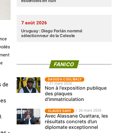
essentiels en Ituri
7 août 2026
Uruguay : Diego Forlán nommé
sélectionneur de la Celeste
ance
voilés
ement
ue
FANICO
‎DAOUDA COULIBALY
31 mars 2026
s de
Non à l'exposition publique
des plaques
d'immatriculation
des
26 mars 2026
CLAUDE SAHY
Avec Alassane Ouattara, les
0.
résultats concrets d’un
diplomate exceptionnel
ves »