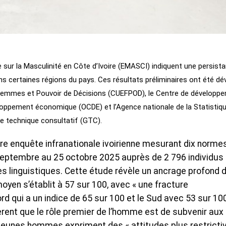
e sur la Masculinité en Côte d’Ivoire (EMASCI) indiquent une persist
ns certaines régions du pays. Ces résultats préliminaires ont été dé
 Femmes et Pouvoir de Décisions (CUEFPOD), le Centre de développ
loppement économique (OCDE) et l’Agence nationale de la Statistiq
pe technique consultatif (GTC).
ère enquête infranationale ivoirienne mesurant dix norme
septembre au 25 octobre 2025 auprès de 2 796 individus
s linguistiques. Cette étude révèle un ancrage profond 
oyen s’établit à 57 sur 100, avec « une fracture
d qui a un indice de 65 sur 100 et le Sud avec 53 sur 10
èrent que le rôle premier de l’homme est de subvenir aux
s jeunes hommes expriment des « attitudes plus restricti