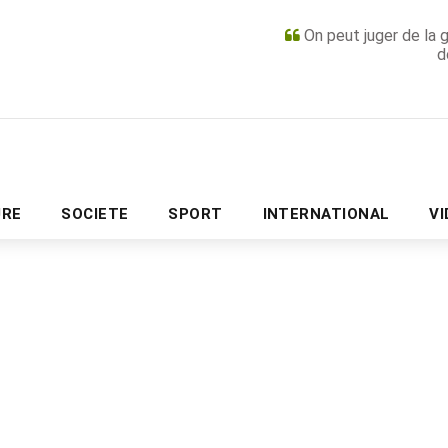
On peut juger de la 
d
PUBLICITÉ
URE
SOCIETE
SPORT
INTERNATIONAL
V