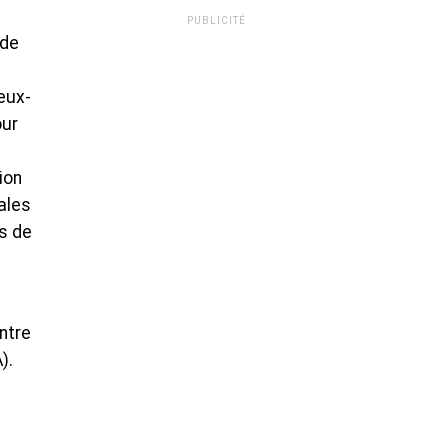
PUBLICITÉ
 de
eux-
our
ion
ales
s de
ntre
).