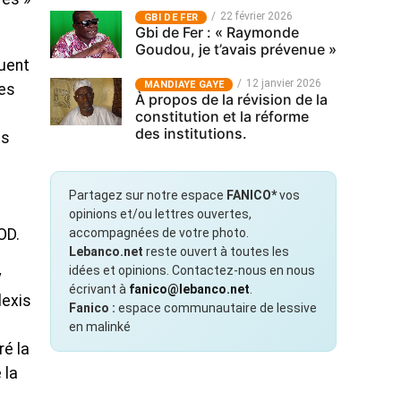
22 février 2026
GBI DE FER
Gbi de Fer : « Raymonde
Goudou, je t’avais prévenue »
tuent
12 janvier 2026
MANDIAYE GAYE
des
À propos de la révision de la
constitution et la réforme
des institutions.
es
Partagez sur notre espace
FANICO*
vos
opinions et/ou lettres ouvertes,
accompagnées de votre photo.
OD.
Lebanco.net
reste ouvert à toutes les
idées et opinions. Contactez-nous en nous
y
écrivant à
fanico@lebanco.net
.
lexis
Fanico :
espace communautaire de lessive
en malinké
ré la
 la