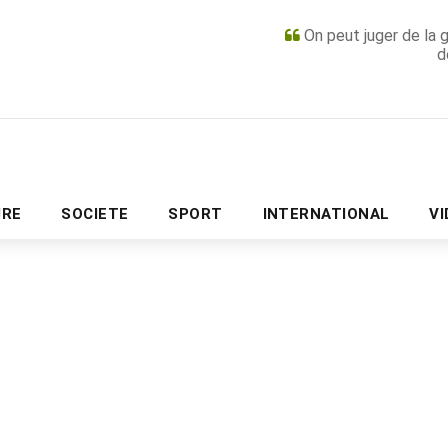
On peut juger de la 
d
PUBLICITÉ
URE
SOCIETE
SPORT
INTERNATIONAL
V