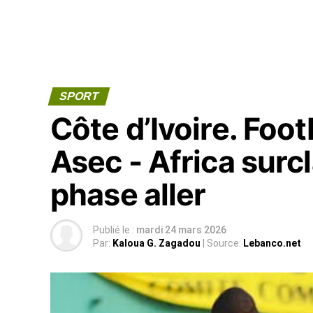
SPORT
Côte d’Ivoire. Foot
Asec - Africa surc
phase aller
Publié le :
mardi 24 mars 2026
Par:
Kaloua G. Zagadou
| Source:
Lebanco.net