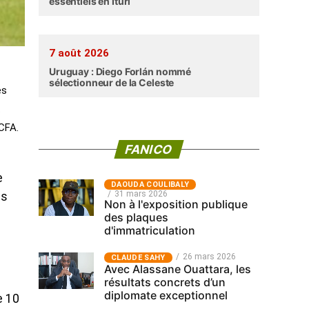
essentiels en Ituri
7 août 2026
Uruguay : Diego Forlán nommé
sélectionneur de la Celeste
es
 CFA.
FANICO
e
‎DAOUDA COULIBALY
31 mars 2026
es
Non à l'exposition publique
des plaques
d'immatriculation
26 mars 2026
CLAUDE SAHY
Avec Alassane Ouattara, les
résultats concrets d’un
diplomate exceptionnel
e 10