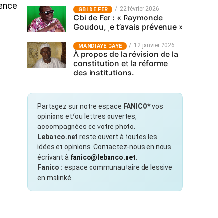
uence
22 février 2026
GBI DE FER
Gbi de Fer : « Raymonde
Goudou, je t’avais prévenue »
12 janvier 2026
MANDIAYE GAYE
À propos de la révision de la
constitution et la réforme
des institutions.
Partagez sur notre espace
FANICO*
vos
opinions et/ou lettres ouvertes,
accompagnées de votre photo.
Lebanco.net
reste ouvert à toutes les
idées et opinions. Contactez-nous en nous
écrivant à
fanico@lebanco.net
.
Fanico :
espace communautaire de lessive
en malinké