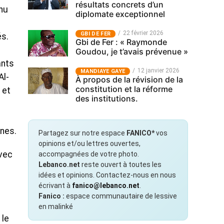
résultats concrets d’un
nu
diplomate exceptionnel
22 février 2026
GBI DE FER
és.
Gbi de Fer : « Raymonde
Goudou, je t’avais prévenue »
ants
12 janvier 2026
MANDIAYE GAYE
Al-
À propos de la révision de la
constitution et la réforme
 et
des institutions.
anes.
Partagez sur notre espace
FANICO*
vos
opinions et/ou lettres ouvertes,
avec
accompagnées de votre photo.
Lebanco.net
reste ouvert à toutes les
idées et opinions. Contactez-nous en nous
écrivant à
fanico@lebanco.net
.
Fanico :
espace communautaire de lessive
en malinké
 le