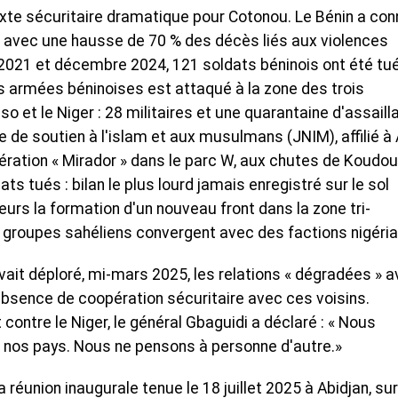
exte sécuritaire dramatique pour Cotonou. Le Bénin a con
, avec une hausse de 70 % des décès liés aux violences
e 2021 et décembre 2024, 121 soldats béninois ont été tu
s armées béninoises est attaqué à la zone des trois
aso et le Niger : 28 militaires et une quarantaine d'assaill
e de soutien à l'islam et aux musulmans (JNIM), affilié à 
ération « Mirador » dans le parc W, aux chutes de Koudou
dats tués : bilan le plus lourd jamais enregistré sur le sol
eurs la formation d'un nouveau front dans la zone tri-
es groupes sahéliens convergent avec des factions nigéri
vait déploré, mi-mars 2025, les relations « dégradées » 
bsence de coopération sécuritaire avec ces voisins.
ntre le Niger, le général Gbaguidi a déclaré : « Nous
 nos pays. Nous ne pensons à personne d'autre.»
a réunion inaugurale tenue le 18 juillet 2025 à Abidjan, sur