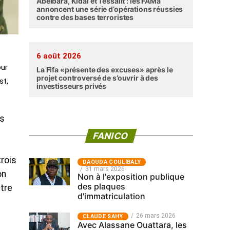
Abéibara, Kidal et Tessalit : les FAMa
annoncent une série d’opérations réussies
contre des bases terroristes
6 août 2026
our
La Fifa «présente des excuses» après le
projet controversé de s’ouvrir à des
st,
investisseurs privés
es
FANICO
rois
‎DAOUDA COULIBALY
31 mars 2026
on
Non à l'exposition publique
des plaques
tre
d'immatriculation
26 mars 2026
CLAUDE SAHY
Avec Alassane Ouattara, les