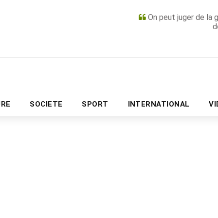
On peut juger de la 
d
PUBLICITÉ
URE
SOCIETE
SPORT
INTERNATIONAL
V