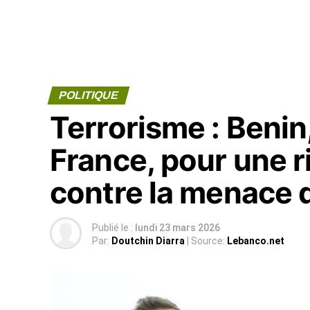
POLITIQUE
Terrorisme : Benin,
France, pour une
contre la menace d
Publié le :
lundi 23 mars 2026
Par:
Doutchin Diarra
| Source:
Lebanco.net