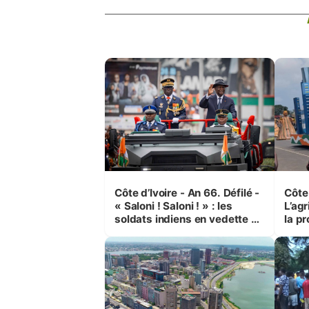
Côte d’Ivoire - An 66. Défilé -
Côte 
« Saloni ! Saloni ! » : les
L’agr
soldats indiens en vedette à
la pr
Yop’ City