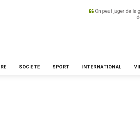
On peut juger de la 
d
PUBLICITÉ
URE
SOCIETE
SPORT
INTERNATIONAL
V