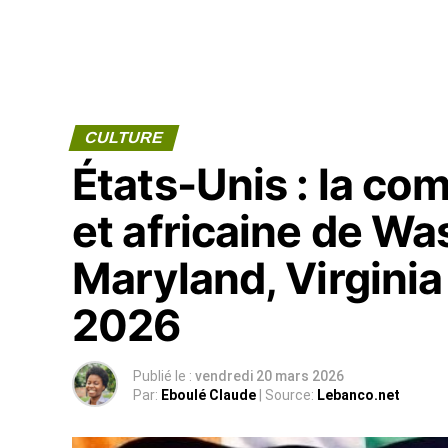
CULTURE
États-Unis : la co
et africaine de Wa
Maryland, Virginia 
2026
Publié le :
vendredi 20 mars 2026
Par:
Eboulé Claude
| Source:
Lebanco.net