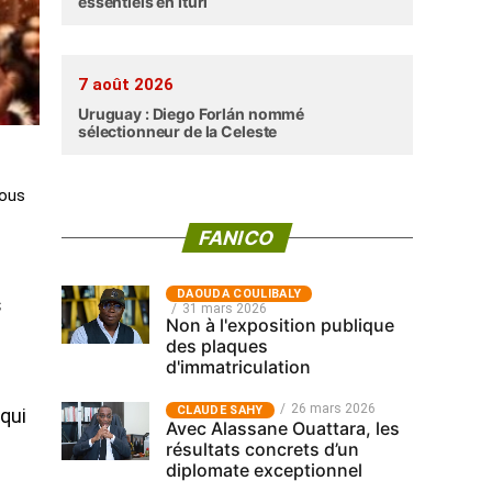
essentiels en Ituri
7 août 2026
Uruguay : Diego Forlán nommé
sélectionneur de la Celeste
vous
FANICO
‎DAOUDA COULIBALY
s
31 mars 2026
Non à l'exposition publique
des plaques
d'immatriculation
26 mars 2026
CLAUDE SAHY
 qui
Avec Alassane Ouattara, les
résultats concrets d’un
diplomate exceptionnel