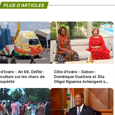
PLUS D'ARTICLES
d’Ivoire - An 66. Défilé :
Côte d’Ivoire - Gabon :
iculture sur les chars de
Dominique Ouattara et Zita
ospérité
Oligui Nguema échangent sur
leurs initiatives en faveur des
femmes et des enfants