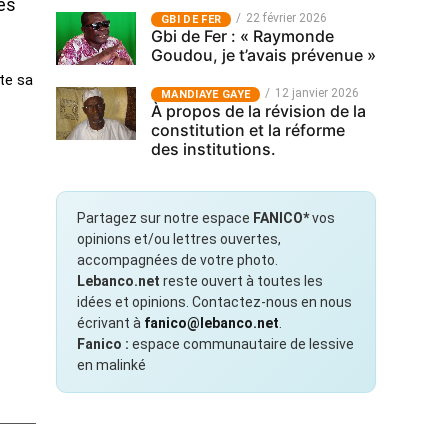
les
22 février 2026
GBI DE FER
Gbi de Fer : « Raymonde
Goudou, je t’avais prévenue »
ute sa
12 janvier 2026
MANDIAYE GAYE
À propos de la révision de la
constitution et la réforme
des institutions.
Partagez sur notre espace
FANICO*
vos
opinions et/ou lettres ouvertes,
accompagnées de votre photo.
Lebanco.net
reste ouvert à toutes les
idées et opinions. Contactez-nous en nous
écrivant à
fanico@lebanco.net
.
Fanico :
espace communautaire de lessive
en malinké