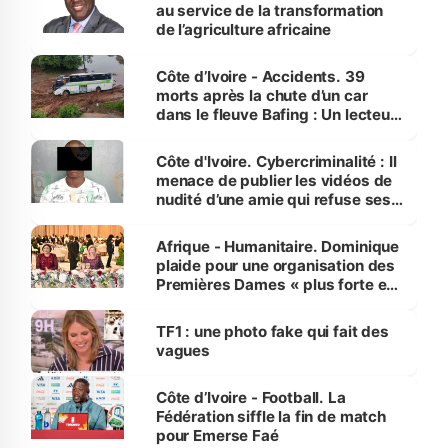
au service de la transformation
de l’agriculture africaine
Côte d’Ivoire - Accidents. 39
morts après la chute d’un car
dans le fleuve Bafing : Un lecteur
dénonce la légèreté du ministère
des Transports
Côte d'Ivoire. Cybercriminalité : Il
menace de publier les vidéos de
nudité d’une amie qui refuse ses
avances
Afrique - Humanitaire. Dominique
plaide pour une organisation des
Premières Dames « plus forte et
influente, dont l'impact s'affirme
sur la scène internationale »
TF1 : une photo fake qui fait des
vagues
Côte d’Ivoire - Football. La
Fédération siffle la fin de match
pour Emerse Faé