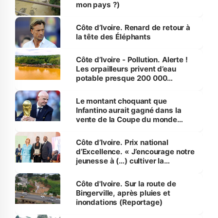
mon pays ?)
Côte d’Ivoire. Renard de retour à
la tête des Éléphants
Côte d’Ivoire - Pollution. Alerte !
Les orpailleurs privent d’eau
potable presque 200 000
habitants autour d’Agboville
Le montant choquant que
Infantino aurait gagné dans la
vente de la Coupe du monde
révélé
Côte d’Ivoire. Prix national
d’Excellence. « J’encourage notre
jeunesse à (…) cultiver la
compétence et l’intégrité »
(Alassane Ouattara
Côte d'Ivoire. Sur la route de
Bingerville, après pluies et
inondations (Reportage)