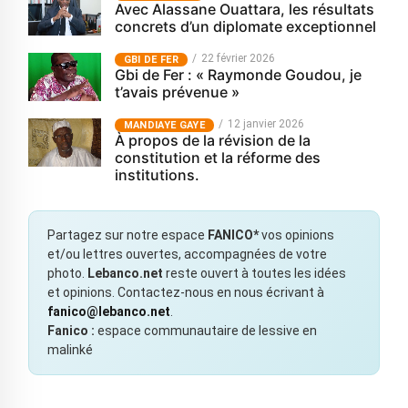
Avec Alassane Ouattara, les résultats
concrets d’un diplomate exceptionnel
22 février 2026
GBI DE FER
Gbi de Fer : « Raymonde Goudou, je
t’avais prévenue »
12 janvier 2026
MANDIAYE GAYE
À propos de la révision de la
constitution et la réforme des
institutions.
Partagez sur notre espace
FANICO*
vos opinions
et/ou lettres ouvertes, accompagnées de votre
photo.
Lebanco.net
reste ouvert à toutes les idées
et opinions. Contactez-nous en nous écrivant à
fanico@lebanco.net
.
Fanico :
espace communautaire de lessive en
malinké