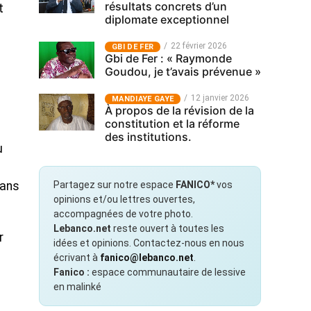
résultats concrets d’un
t
diplomate exceptionnel
22 février 2026
GBI DE FER
Gbi de Fer : « Raymonde
Goudou, je t’avais prévenue »
12 janvier 2026
MANDIAYE GAYE
À propos de la révision de la
constitution et la réforme
des institutions.
u
Partagez sur notre espace
FANICO*
vos
sans
opinions et/ou lettres ouvertes,
accompagnées de votre photo.
Lebanco.net
reste ouvert à toutes les
r
idées et opinions. Contactez-nous en nous
écrivant à
fanico@lebanco.net
.
Fanico :
espace communautaire de lessive
en malinké