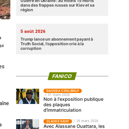
Guerre en Ukraine : au moins 15 morts
dans des frappes russes sur Kiev et sa
région
5 août 2026
à
Trump lance un abonnement payant à
Truth Social, l’opposition crie à la
qui
corruption
es
FANICO
‎DAOUDA COULIBALY
31 mars 2026
Non à l'exposition publique
aîne
des plaques
d'immatriculation
26 mars 2026
CLAUDE SAHY
a
Avec Alassane Ouattara, les