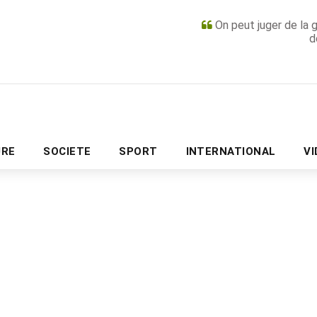
On peut juger de la 
d
PUBLICITÉ
URE
SOCIETE
SPORT
INTERNATIONAL
V