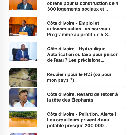
obtenu pour la construction de 4
300 logements sociaux et
économiques à Abidjan, Bouaké
et Yamoussoukro
Côte d’Ivoire - Emploi et
autonomisation : un nouveau
Programme au profit de 5,3
millions de jeunes
Côte d’Ivoire - Hydraulique.
Autorisation ou taxe pour puiser
de l’eau ? Les précisions
d’Assahoré
Requiem pour le N’Zi (ou pour
mon pays ?)
Côte d’Ivoire. Renard de retour à
la tête des Éléphants
Côte d’Ivoire - Pollution. Alerte !
Les orpailleurs privent d’eau
potable presque 200 000
habitants autour d’Agboville