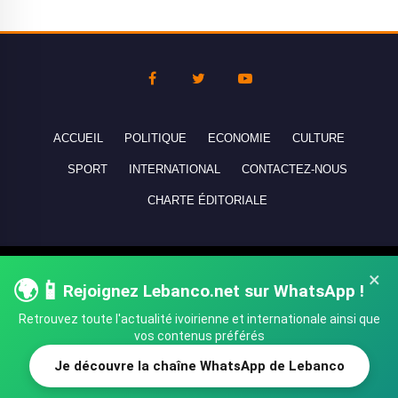
ACCUEIL
POLITIQUE
ECONOMIE
CULTURE
SPORT
INTERNATIONAL
CONTACTEZ-NOUS
CHARTE ÉDITORIALE
Copyright © 2010-2026 lebanco.net - Tous droits de reproduction
×
🌍📱
réservés - All rights reserved.
Rejoignez Lebanco.net sur WhatsApp !
Retrouvez toute l'actualité ivoirienne et internationale ainsi que
vos contenus préférés
Je découvre la chaîne WhatsApp de Lebanco
SHARE
TWEET