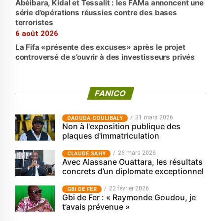
Abéibara, Kidal et Tessalit : les FAMa annoncent une
série d’opérations réussies contre des bases
terroristes
6 août 2026
La Fifa «présente des excuses» après le projet
controversé de s’ouvrir à des investisseurs privés
FANICO
31 mars 2026
‎DAOUDA COULIBALY
Non à l'exposition publique des
plaques d'immatriculation
26 mars 2026
CLAUDE SAHY
Avec Alassane Ouattara, les résultats
concrets d’un diplomate exceptionnel
22 février 2026
GBI DE FER
Gbi de Fer : « Raymonde Goudou, je
t’avais prévenue »