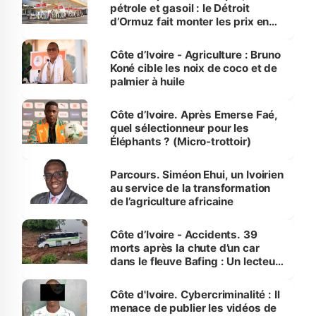
pétrole et gasoil : le Détroit
d’Ormuz fait monter les prix en
Côte d’Ivoire
Côte d’Ivoire - Agriculture : Bruno
Koné cible les noix de coco et de
palmier à huile
Côte d’Ivoire. Après Emerse Faé,
quel sélectionneur pour les
Éléphants ? (Micro-trottoir)
Parcours. Siméon Ehui, un Ivoirien
au service de la transformation
de l’agriculture africaine
Côte d’Ivoire - Accidents. 39
morts après la chute d’un car
dans le fleuve Bafing : Un lecteur
dénonce la légèreté du ministère
des Transports
Côte d'Ivoire. Cybercriminalité : Il
menace de publier les vidéos de