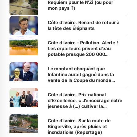
Requiem pour le N’Zi (ou pour
mon pays ?)
Côte d’Ivoire. Renard de retour à
la tête des Éléphants
Côte d’Ivoire - Pollution. Alerte !
Les orpailleurs privent d’eau
potable presque 200 000
habitants autour d’Agboville
Le montant choquant que
Infantino aurait gagné dans la
vente de la Coupe du monde
révélé
Côte d’Ivoire. Prix national
d’Excellence. « J’encourage notre
jeunesse à (…) cultiver la
compétence et l’intégrité »
(Alassane Ouattara
Côte d'Ivoire. Sur la route de
Bingerville, après pluies et
inondations (Reportage)