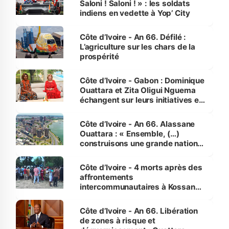
Saloni ! Saloni ! » : les soldats
indiens en vedette à Yop’ City
Côte d’Ivoire - An 66. Défilé :
L’agriculture sur les chars de la
prospérité
Côte d’Ivoire - Gabon : Dominique
Ouattara et Zita Oligui Nguema
échangent sur leurs initiatives en
faveur des femmes et des
enfants
Côte d’Ivoire - An 66. Alassane
Ouattara : « Ensemble, (…)
construisons une grande nation
pour nous-mêmes et pour les
générations futures »
Côte d’Ivoire - 4 morts après des
affrontements
intercommunautaires à Kossandji
(Alepé) - Notre correspondant au
milieu des sinistrés
Côte d’Ivoire - An 66. Libération
de zones à risque et