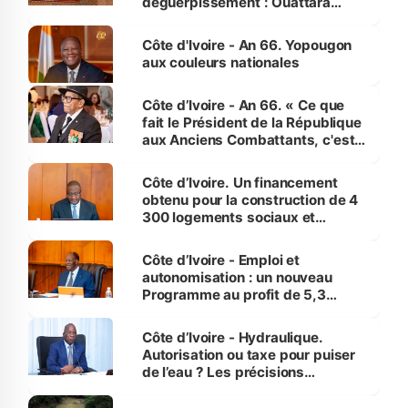
déguerpissement : Ouattara
assure du « strict respect de
l'Etat de droit pour préserver les
Côte d'Ivoire - An 66. Yopougon
vies humaines »
aux couleurs nationales
Côte d’Ivoire - An 66. « Ce que
fait le Président de la République
aux Anciens Combattants, c'est
inédit » (Cne Yassoungo Koné ®)
Côte d’Ivoire. Un financement
obtenu pour la construction de 4
300 logements sociaux et
économiques à Abidjan, Bouaké
et Yamoussoukro
Côte d’Ivoire - Emploi et
autonomisation : un nouveau
Programme au profit de 5,3
millions de jeunes
Côte d’Ivoire - Hydraulique.
Autorisation ou taxe pour puiser
de l’eau ? Les précisions
d’Assahoré