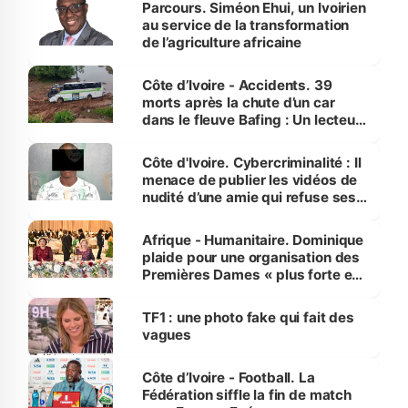
Parcours. Siméon Ehui, un Ivoirien
au service de la transformation
de l’agriculture africaine
Côte d’Ivoire - Accidents. 39
morts après la chute d’un car
dans le fleuve Bafing : Un lecteur
dénonce la légèreté du ministère
des Transports
Côte d'Ivoire. Cybercriminalité : Il
menace de publier les vidéos de
nudité d’une amie qui refuse ses
avances
Afrique - Humanitaire. Dominique
plaide pour une organisation des
Premières Dames « plus forte et
influente, dont l'impact s'affirme
sur la scène internationale »
TF1 : une photo fake qui fait des
vagues
Côte d’Ivoire - Football. La
Fédération siffle la fin de match