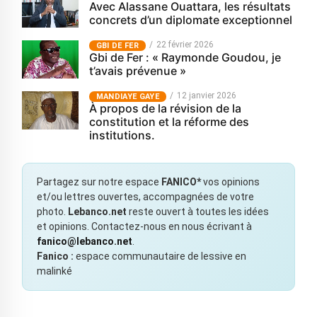
Avec Alassane Ouattara, les résultats
concrets d’un diplomate exceptionnel
22 février 2026
GBI DE FER
Gbi de Fer : « Raymonde Goudou, je
t’avais prévenue »
12 janvier 2026
MANDIAYE GAYE
À propos de la révision de la
constitution et la réforme des
institutions.
Partagez sur notre espace
FANICO*
vos opinions
et/ou lettres ouvertes, accompagnées de votre
photo.
Lebanco.net
reste ouvert à toutes les idées
et opinions. Contactez-nous en nous écrivant à
fanico@lebanco.net
.
Fanico :
espace communautaire de lessive en
malinké