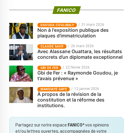
FANICO
31 mars 2026
‎DAOUDA COULIBALY
Non à l'exposition publique des
plaques d'immatriculation
26 mars 2026
CLAUDE SAHY
Avec Alassane Ouattara, les résultats
concrets d’un diplomate exceptionnel
22 février 2026
GBI DE FER
Gbi de Fer : « Raymonde Goudou, je
t’avais prévenue »
12 janvier 2026
MANDIAYE GAYE
À propos de la révision de la
constitution et la réforme des
institutions.
Partagez sur notre espace
FANICO*
vos opinions
et/ou lettres ouvertes, accompagnées de votre