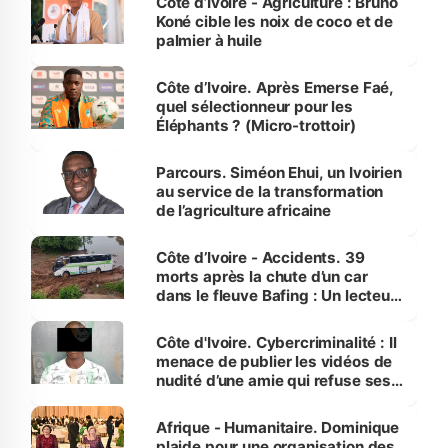
Côte d’Ivoire - Agriculture : Bruno
Koné cible les noix de coco et de
palmier à huile
Côte d’Ivoire. Après Emerse Faé,
quel sélectionneur pour les
Éléphants ? (Micro-trottoir)
Parcours. Siméon Ehui, un Ivoirien
au service de la transformation
de l’agriculture africaine
Côte d’Ivoire - Accidents. 39
morts après la chute d’un car
dans le fleuve Bafing : Un lecteur
dénonce la légèreté du ministère
des Transports
Côte d'Ivoire. Cybercriminalité : Il
menace de publier les vidéos de
nudité d’une amie qui refuse ses
avances
Afrique - Humanitaire. Dominique
plaide pour une organisation des