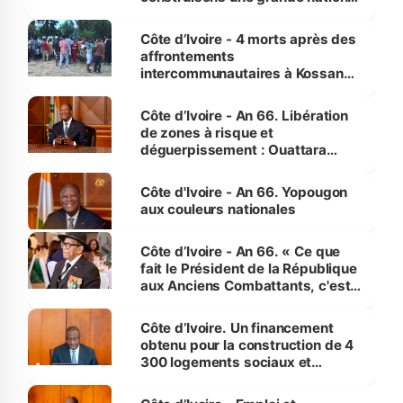
pour nous-mêmes et pour les
générations futures »
Côte d’Ivoire - 4 morts après des
affrontements
intercommunautaires à Kossandji
(Alepé) - Notre correspondant au
milieu des sinistrés
Côte d’Ivoire - An 66. Libération
de zones à risque et
déguerpissement : Ouattara
assure du « strict respect de
l'Etat de droit pour préserver les
Côte d'Ivoire - An 66. Yopougon
vies humaines »
aux couleurs nationales
Côte d’Ivoire - An 66. « Ce que
fait le Président de la République
aux Anciens Combattants, c'est
inédit » (Cne Yassoungo Koné ®)
Côte d’Ivoire. Un financement
obtenu pour la construction de 4
300 logements sociaux et
économiques à Abidjan, Bouaké
et Yamoussoukro