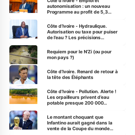
Côte d’Ivoire - Emploi et
autonomisation : un nouveau
Programme au profit de 5,3
millions de jeunes
Côte d’Ivoire - Hydraulique.
Autorisation ou taxe pour puiser
de l’eau ? Les précisions
d’Assahoré
Requiem pour le N’Zi (ou pour
mon pays ?)
Côte d’Ivoire. Renard de retour à
la tête des Éléphants
Côte d’Ivoire - Pollution. Alerte !
Les orpailleurs privent d’eau
potable presque 200 000
habitants autour d’Agboville
Le montant choquant que
Infantino aurait gagné dans la
vente de la Coupe du monde
révélé