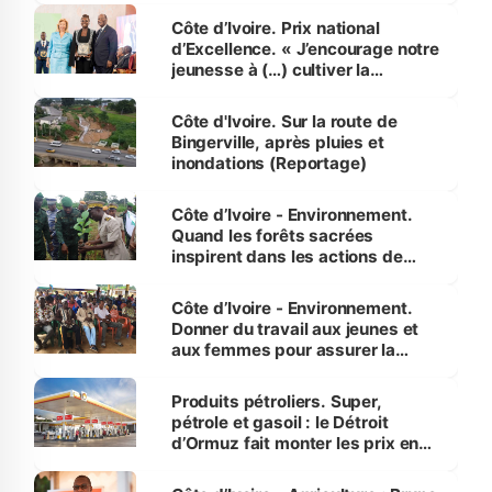
Côte d’Ivoire. Prix national
d’Excellence. « J’encourage notre
jeunesse à (…) cultiver la
compétence et l’intégrité »
(Alassane Ouattara
Côte d'Ivoire. Sur la route de
Bingerville, après pluies et
inondations (Reportage)
Côte d’Ivoire - Environnement.
Quand les forêts sacrées
inspirent dans les actions de
reboisement
Côte d’Ivoire - Environnement.
Donner du travail aux jeunes et
aux femmes pour assurer la
protection des espèces
menacées
Produits pétroliers. Super,
pétrole et gasoil : le Détroit
d’Ormuz fait monter les prix en
Côte d’Ivoire