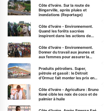
(Alassane Ouattara
Côte d'Ivoire. Sur la route de
Bingerville, après pluies et
inondations (Reportage)
Côte d’Ivoire - Environnement.
Quand les forêts sacrées
inspirent dans les actions de
reboisement
Côte d’Ivoire - Environnement.
Donner du travail aux jeunes et
aux femmes pour assurer la
protection des espèces
menacées
Produits pétroliers. Super,
pétrole et gasoil : le Détroit
d’Ormuz fait monter les prix en
Côte d’Ivoire
Côte d’Ivoire - Agriculture : Bruno
Koné cible les noix de coco et de
palmier à huile
Côte d’Ivoire. Après Emerse Faé,