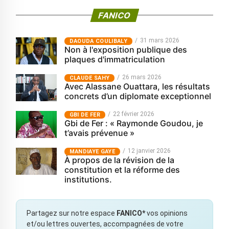
FANICO
31 mars 2026
‎DAOUDA COULIBALY
Non à l'exposition publique des
plaques d'immatriculation
26 mars 2026
CLAUDE SAHY
Avec Alassane Ouattara, les résultats
concrets d’un diplomate exceptionnel
22 février 2026
GBI DE FER
Gbi de Fer : « Raymonde Goudou, je
t’avais prévenue »
12 janvier 2026
MANDIAYE GAYE
À propos de la révision de la
constitution et la réforme des
institutions.
Partagez sur notre espace
FANICO*
vos opinions
et/ou lettres ouvertes, accompagnées de votre