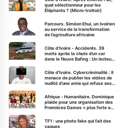
quel sélectionneur pour les
Éléphants ? (Micro-trottoir)
Parcours. Siméon Ehui, un Ivoirien
au service de la transformation
de l’agriculture africaine
Côte d’Ivoire - Accidents. 39
morts après la chute d’un car
dans le fleuve Bafing : Un lecteur
dénonce la légèreté du ministère
des Transports
Côte d'Ivoire. Cybercriminalité : Il
menace de publier les vidéos de
nudité d’une amie qui refuse ses
avances
Afrique - Humanitaire. Dominique
plaide pour une organisation des
Premières Dames « plus forte et
influente, dont l'impact s'affirme
sur la scène internationale »
TF1 : une photo fake qui fait des
vagues