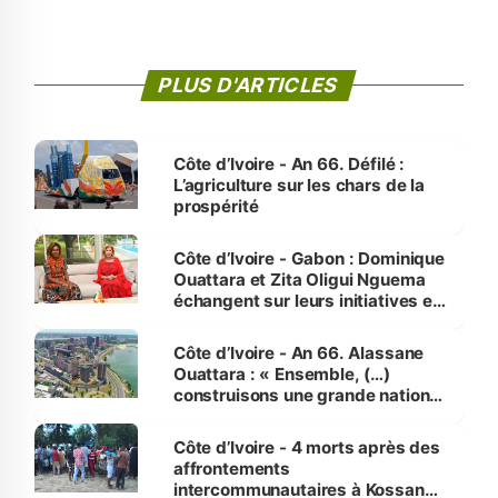
PLUS D'ARTICLES
Côte d’Ivoire - An 66. Défilé :
L’agriculture sur les chars de la
prospérité
Côte d’Ivoire - Gabon : Dominique
Ouattara et Zita Oligui Nguema
échangent sur leurs initiatives en
faveur des femmes et des
enfants
Côte d’Ivoire - An 66. Alassane
Ouattara : « Ensemble, (…)
construisons une grande nation
pour nous-mêmes et pour les
générations futures »
Côte d’Ivoire - 4 morts après des
affrontements
intercommunautaires à Kossandji