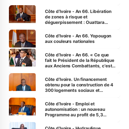
(Alepé) - Notre correspondant au
milieu des sinistrés
Côte d’Ivoire - An 66. Libération
de zones à risque et
déguerpissement : Ouattara
assure du « strict respect de
l'Etat de droit pour préserver les
Côte d'Ivoire - An 66. Yopougon
vies humaines »
aux couleurs nationales
Côte d’Ivoire - An 66. « Ce que
fait le Président de la République
aux Anciens Combattants, c'est
inédit » (Cne Yassoungo Koné ®)
Côte d’Ivoire. Un financement
obtenu pour la construction de 4
300 logements sociaux et
économiques à Abidjan, Bouaké
et Yamoussoukro
Côte d’Ivoire - Emploi et
autonomisation : un nouveau
Programme au profit de 5,3
millions de jeunes
Côte d’Ivoire - Hydraulique.