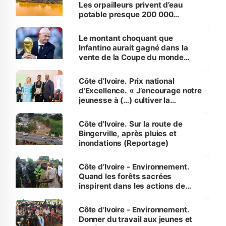
Les orpailleurs privent d’eau
potable presque 200 000
habitants autour d’Agboville
Le montant choquant que
Infantino aurait gagné dans la
vente de la Coupe du monde
révélé
Côte d’Ivoire. Prix national
d’Excellence. « J’encourage notre
jeunesse à (…) cultiver la
compétence et l’intégrité »
(Alassane Ouattara
Côte d'Ivoire. Sur la route de
Bingerville, après pluies et
inondations (Reportage)
Côte d’Ivoire - Environnement.
Quand les forêts sacrées
inspirent dans les actions de
reboisement
Côte d’Ivoire - Environnement.
Donner du travail aux jeunes et