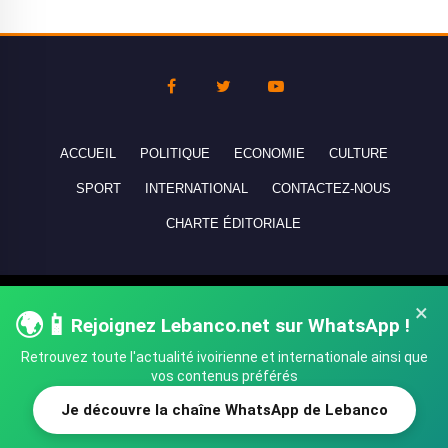
ACCUEIL
POLITIQUE
ECONOMIE
CULTURE
SPORT
INTERNATIONAL
CONTACTEZ-NOUS
CHARTE ÉDITORIALE
Copyright © 2010-2026 lebanco.net - Tous droits de reproduction
×
🌍📱
réservés - All rights reserved.
Rejoignez Lebanco.net sur WhatsApp !
Retrouvez toute l'actualité ivoirienne et internationale ainsi que
vos contenus préférés
Je découvre la chaîne WhatsApp de Lebanco
SHARE
TWEET