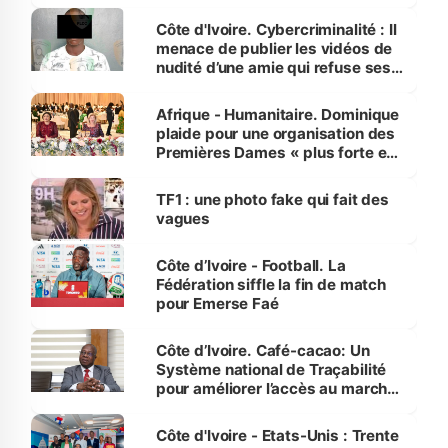
dénonce la légèreté du ministère
des Transports
Côte d'Ivoire. Cybercriminalité : Il
menace de publier les vidéos de
nudité d’une amie qui refuse ses
avances
Afrique - Humanitaire. Dominique
plaide pour une organisation des
Premières Dames « plus forte et
influente, dont l'impact s'affirme
sur la scène internationale »
TF1 : une photo fake qui fait des
vagues
Côte d’Ivoire - Football. La
Fédération siffle la fin de match
pour Emerse Faé
Côte d’Ivoire. Café-cacao: Un
Système national de Traçabilité
pour améliorer l’accès au marché
international
Côte d'Ivoire - Etats-Unis : Trente