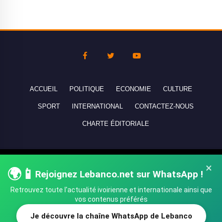
ACCUEIL
POLITIQUE
ECONOMIE
CULTURE
SPORT
INTERNATIONAL
CONTACTEZ-NOUS
CHARTE ÉDITORIALE
Copyright © 2010-2026 lebanco.net - Tous droits de reproduction
×
🌍📱
réservés - All rights reserved.
Rejoignez Lebanco.net sur WhatsApp !
Retrouvez toute l'actualité ivoirienne et internationale ainsi que
vos contenus préférés
Je découvre la chaîne WhatsApp de Lebanco