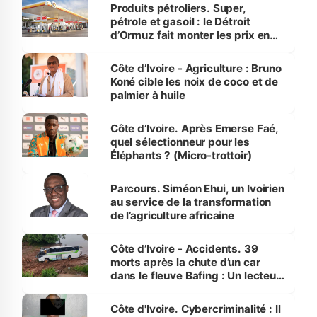
menacées
Produits pétroliers. Super,
pétrole et gasoil : le Détroit
d’Ormuz fait monter les prix en
Côte d’Ivoire
Côte d’Ivoire - Agriculture : Bruno
Koné cible les noix de coco et de
palmier à huile
Côte d’Ivoire. Après Emerse Faé,
quel sélectionneur pour les
Éléphants ? (Micro-trottoir)
Parcours. Siméon Ehui, un Ivoirien
au service de la transformation
de l’agriculture africaine
Côte d’Ivoire - Accidents. 39
morts après la chute d’un car
dans le fleuve Bafing : Un lecteur
dénonce la légèreté du ministère
des Transports
Côte d'Ivoire. Cybercriminalité : Il