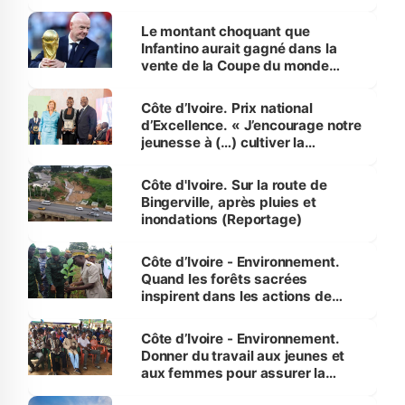
habitants autour d’Agboville
Le montant choquant que
Infantino aurait gagné dans la
vente de la Coupe du monde
révélé
Côte d’Ivoire. Prix national
d’Excellence. « J’encourage notre
jeunesse à (…) cultiver la
compétence et l’intégrité »
(Alassane Ouattara
Côte d'Ivoire. Sur la route de
Bingerville, après pluies et
inondations (Reportage)
Côte d’Ivoire - Environnement.
Quand les forêts sacrées
inspirent dans les actions de
reboisement
Côte d’Ivoire - Environnement.
Donner du travail aux jeunes et
aux femmes pour assurer la
protection des espèces