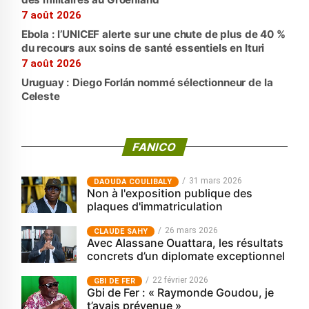
7 août 2026
Ebola : l’UNICEF alerte sur une chute de plus de 40 %
du recours aux soins de santé essentiels en Ituri
7 août 2026
Uruguay : Diego Forlán nommé sélectionneur de la
Celeste
FANICO
31 mars 2026
‎DAOUDA COULIBALY
Non à l'exposition publique des
plaques d'immatriculation
26 mars 2026
CLAUDE SAHY
Avec Alassane Ouattara, les résultats
concrets d’un diplomate exceptionnel
22 février 2026
GBI DE FER
Gbi de Fer : « Raymonde Goudou, je
t’avais prévenue »