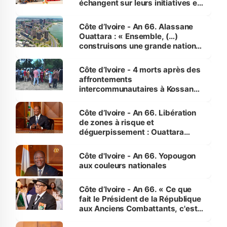
échangent sur leurs initiatives en
faveur des femmes et des
enfants
Côte d’Ivoire - An 66. Alassane
Ouattara : « Ensemble, (…)
construisons une grande nation
pour nous-mêmes et pour les
générations futures »
Côte d’Ivoire - 4 morts après des
affrontements
intercommunautaires à Kossandji
(Alepé) - Notre correspondant au
milieu des sinistrés
Côte d’Ivoire - An 66. Libération
de zones à risque et
déguerpissement : Ouattara
assure du « strict respect de
l'Etat de droit pour préserver les
Côte d'Ivoire - An 66. Yopougon
vies humaines »
aux couleurs nationales
Côte d’Ivoire - An 66. « Ce que
fait le Président de la République
aux Anciens Combattants, c'est
inédit » (Cne Yassoungo Koné ®)