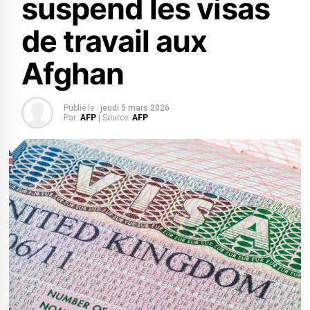
suspend les visas
de travail aux
Afghan
Publié le :
jeudi 5 mars 2026
Par:
AFP
| Source:
AFP