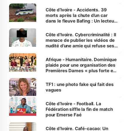
Côte d’Ivoire - Accidents. 39
morts après la chute d’un car
dans le fleuve Bafing : Un lecteur
dénonce la légèreté du ministère
des Transports
Côte d'Ivoire. Cybercriminalité : Il
menace de publier les vidéos de
nudité d’une amie qui refuse ses
avances
Afrique - Humanitaire. Dominique
plaide pour une organisation des
Premières Dames « plus forte et
influente, dont l'impact s'affirme
sur la scène internationale »
TF1 : une photo fake qui fait des
vagues
Côte d’Ivoire - Football. La
Fédération siffle la fin de match
pour Emerse Faé
Côte d’Ivoire. Café-cacao: Un