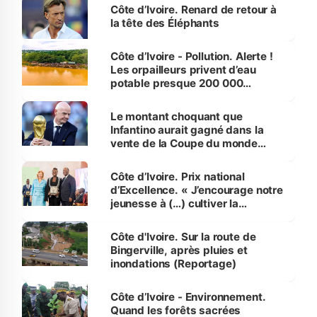
Côte d’Ivoire. Renard de retour à
la tête des Éléphants
Côte d’Ivoire - Pollution. Alerte !
Les orpailleurs privent d’eau
potable presque 200 000
habitants autour d’Agboville
Le montant choquant que
Infantino aurait gagné dans la
vente de la Coupe du monde
révélé
Côte d’Ivoire. Prix national
d’Excellence. « J’encourage notre
jeunesse à (…) cultiver la
compétence et l’intégrité »
(Alassane Ouattara
Côte d'Ivoire. Sur la route de
Bingerville, après pluies et
inondations (Reportage)
Côte d’Ivoire - Environnement.
Quand les forêts sacrées