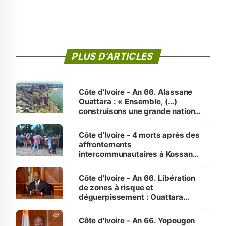
PLUS D'ARTICLES
Côte d’Ivoire - An 66. Alassane
Ouattara : « Ensemble, (…)
construisons une grande nation
pour nous-mêmes et pour les
générations futures »
Côte d’Ivoire - 4 morts après des
affrontements
intercommunautaires à Kossandji
(Alepé) - Notre correspondant au
milieu des sinistrés
Côte d’Ivoire - An 66. Libération
de zones à risque et
déguerpissement : Ouattara
assure du « strict respect de
l'Etat de droit pour préserver les
Côte d'Ivoire - An 66. Yopougon
vies humaines »