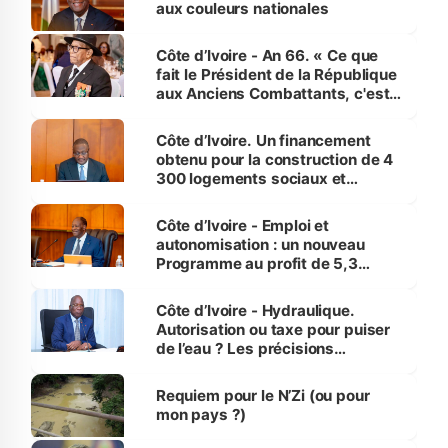
aux couleurs nationales
Côte d’Ivoire - An 66. « Ce que
fait le Président de la République
aux Anciens Combattants, c'est
inédit » (Cne Yassoungo Koné ®)
Côte d’Ivoire. Un financement
obtenu pour la construction de 4
300 logements sociaux et
économiques à Abidjan, Bouaké
et Yamoussoukro
Côte d’Ivoire - Emploi et
autonomisation : un nouveau
Programme au profit de 5,3
millions de jeunes
Côte d’Ivoire - Hydraulique.
Autorisation ou taxe pour puiser
de l’eau ? Les précisions
d’Assahoré
Requiem pour le N’Zi (ou pour
mon pays ?)