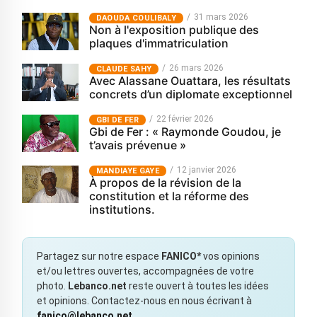
31 mars 2026
‎DAOUDA COULIBALY
Non à l'exposition publique des
plaques d'immatriculation
26 mars 2026
CLAUDE SAHY
Avec Alassane Ouattara, les résultats
concrets d’un diplomate exceptionnel
22 février 2026
GBI DE FER
Gbi de Fer : « Raymonde Goudou, je
t’avais prévenue »
12 janvier 2026
MANDIAYE GAYE
À propos de la révision de la
constitution et la réforme des
institutions.
Partagez sur notre espace
FANICO*
vos opinions
et/ou lettres ouvertes, accompagnées de votre
photo.
Lebanco.net
reste ouvert à toutes les idées
et opinions. Contactez-nous en nous écrivant à
fanico@lebanco.net
.