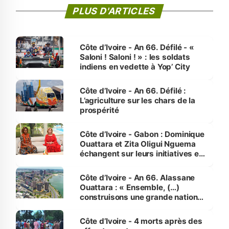
PLUS D'ARTICLES
Côte d’Ivoire - An 66. Défilé - «
Saloni ! Saloni ! » : les soldats
indiens en vedette à Yop’ City
Côte d’Ivoire - An 66. Défilé :
L’agriculture sur les chars de la
prospérité
Côte d’Ivoire - Gabon : Dominique
Ouattara et Zita Oligui Nguema
échangent sur leurs initiatives en
faveur des femmes et des
enfants
Côte d’Ivoire - An 66. Alassane
Ouattara : « Ensemble, (…)
construisons une grande nation
pour nous-mêmes et pour les
générations futures »
Côte d’Ivoire - 4 morts après des