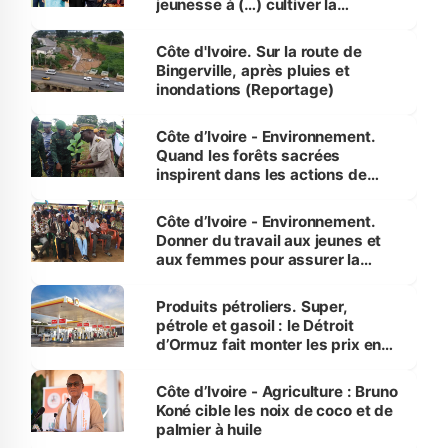
jeunesse à (…) cultiver la
compétence et l’intégrité »
(Alassane Ouattara
Côte d'Ivoire. Sur la route de
Bingerville, après pluies et
inondations (Reportage)
Côte d’Ivoire - Environnement.
Quand les forêts sacrées
inspirent dans les actions de
reboisement
Côte d’Ivoire - Environnement.
Donner du travail aux jeunes et
aux femmes pour assurer la
protection des espèces
menacées
Produits pétroliers. Super,
pétrole et gasoil : le Détroit
d’Ormuz fait monter les prix en
Côte d’Ivoire
Côte d’Ivoire - Agriculture : Bruno
Koné cible les noix de coco et de
palmier à huile