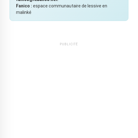
Fanico :
espace communautaire de lessive en
malinké
PUBLICITÉ