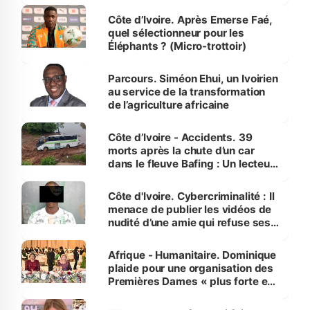
Côte d’Ivoire. Après Emerse Faé,
quel sélectionneur pour les
Éléphants ? (Micro-trottoir)
Parcours. Siméon Ehui, un Ivoirien
au service de la transformation
de l’agriculture africaine
Côte d’Ivoire - Accidents. 39
morts après la chute d’un car
dans le fleuve Bafing : Un lecteur
dénonce la légèreté du ministère
des Transports
Côte d'Ivoire. Cybercriminalité : Il
menace de publier les vidéos de
nudité d’une amie qui refuse ses
avances
Afrique - Humanitaire. Dominique
plaide pour une organisation des
Premières Dames « plus forte et
influente, dont l'impact s'affirme
sur la scène internationale »