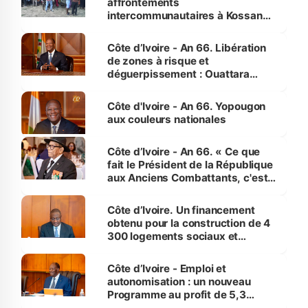
affrontements
intercommunautaires à Kossandji
(Alepé) - Notre correspondant au
milieu des sinistrés
Côte d’Ivoire - An 66. Libération
de zones à risque et
déguerpissement : Ouattara
assure du « strict respect de
l'Etat de droit pour préserver les
Côte d'Ivoire - An 66. Yopougon
vies humaines »
aux couleurs nationales
Côte d’Ivoire - An 66. « Ce que
fait le Président de la République
aux Anciens Combattants, c'est
inédit » (Cne Yassoungo Koné ®)
Côte d’Ivoire. Un financement
obtenu pour la construction de 4
300 logements sociaux et
économiques à Abidjan, Bouaké
et Yamoussoukro
Côte d’Ivoire - Emploi et
autonomisation : un nouveau
Programme au profit de 5,3
millions de jeunes