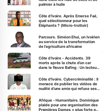
palmier à huile
Côte d’Ivoire. Après Emerse Faé,
quel sélectionneur pour les
Éléphants ? (Micro-trottoir)
Parcours. Siméon Ehui, un Ivoirien
au service de la transformation
de l’agriculture africaine
Côte d’Ivoire - Accidents. 39
morts après la chute d’un car
dans le fleuve Bafing : Un lecteur
dénonce la légèreté du ministère
des Transports
Côte d'Ivoire. Cybercriminalité : Il
menace de publier les vidéos de
nudité d’une amie qui refuse ses
avances
Afrique - Humanitaire. Dominique
plaide pour une organisation des
Premières Dames « plus forte et