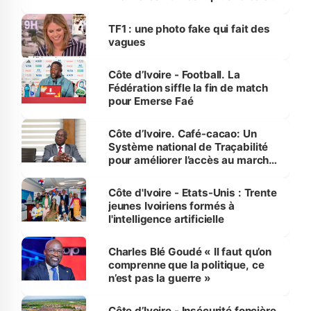
influente, dont l'impact s'affirme
sur la scène internationale »
TF1 : une photo fake qui fait des
vagues
Côte d’Ivoire - Football. La
Fédération siffle la fin de match
pour Emerse Faé
Côte d’Ivoire. Café-cacao: Un
Système national de Traçabilité
pour améliorer l’accès au marché
international
Côte d'Ivoire - Etats-Unis : Trente
jeunes Ivoiriens formés à
l'intelligence artificielle
Charles Blé Goudé « Il faut qu’on
comprenne que la politique, ce
n’est pas la guerre »
Côte d’Ivoire - Insécurité foncière.