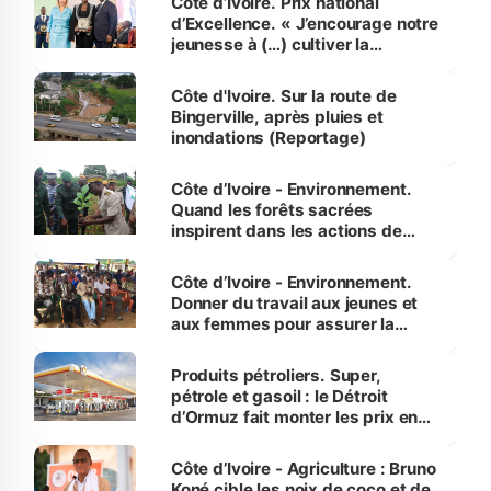
Côte d’Ivoire. Prix national
d’Excellence. « J’encourage notre
jeunesse à (…) cultiver la
compétence et l’intégrité »
(Alassane Ouattara
Côte d'Ivoire. Sur la route de
Bingerville, après pluies et
inondations (Reportage)
Côte d’Ivoire - Environnement.
Quand les forêts sacrées
inspirent dans les actions de
reboisement
Côte d’Ivoire - Environnement.
Donner du travail aux jeunes et
aux femmes pour assurer la
protection des espèces
menacées
Produits pétroliers. Super,
pétrole et gasoil : le Détroit
d’Ormuz fait monter les prix en
Côte d’Ivoire
Côte d’Ivoire - Agriculture : Bruno
Koné cible les noix de coco et de