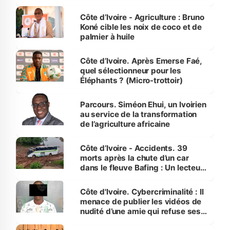
Côte d’Ivoire
Côte d’Ivoire - Agriculture : Bruno
Koné cible les noix de coco et de
palmier à huile
Côte d’Ivoire. Après Emerse Faé,
quel sélectionneur pour les
Éléphants ? (Micro-trottoir)
Parcours. Siméon Ehui, un Ivoirien
au service de la transformation
de l’agriculture africaine
Côte d’Ivoire - Accidents. 39
morts après la chute d’un car
dans le fleuve Bafing : Un lecteur
dénonce la légèreté du ministère
des Transports
Côte d'Ivoire. Cybercriminalité : Il
menace de publier les vidéos de
nudité d’une amie qui refuse ses
avances