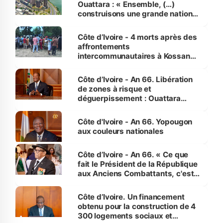
Ouattara : « Ensemble, (…)
construisons une grande nation
pour nous-mêmes et pour les
générations futures »
Côte d’Ivoire - 4 morts après des
affrontements
intercommunautaires à Kossandji
(Alepé) - Notre correspondant au
milieu des sinistrés
Côte d’Ivoire - An 66. Libération
de zones à risque et
déguerpissement : Ouattara
assure du « strict respect de
l'Etat de droit pour préserver les
Côte d'Ivoire - An 66. Yopougon
vies humaines »
aux couleurs nationales
Côte d’Ivoire - An 66. « Ce que
fait le Président de la République
aux Anciens Combattants, c'est
inédit » (Cne Yassoungo Koné ®)
Côte d’Ivoire. Un financement
obtenu pour la construction de 4
300 logements sociaux et