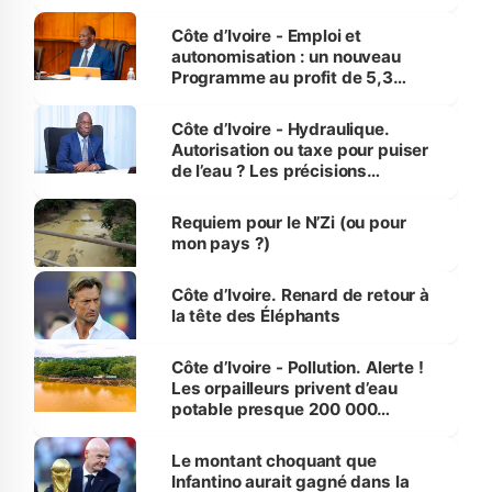
économiques à Abidjan, Bouaké
et Yamoussoukro
Côte d’Ivoire - Emploi et
autonomisation : un nouveau
Programme au profit de 5,3
millions de jeunes
Côte d’Ivoire - Hydraulique.
Autorisation ou taxe pour puiser
de l’eau ? Les précisions
d’Assahoré
Requiem pour le N’Zi (ou pour
mon pays ?)
Côte d’Ivoire. Renard de retour à
la tête des Éléphants
Côte d’Ivoire - Pollution. Alerte !
Les orpailleurs privent d’eau
potable presque 200 000
habitants autour d’Agboville
Le montant choquant que
Infantino aurait gagné dans la