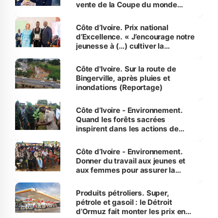
vente de la Coupe du monde
révélé
Côte d’Ivoire. Prix national
d’Excellence. « J’encourage notre
jeunesse à (…) cultiver la
compétence et l’intégrité »
(Alassane Ouattara
Côte d'Ivoire. Sur la route de
Bingerville, après pluies et
inondations (Reportage)
Côte d’Ivoire - Environnement.
Quand les forêts sacrées
inspirent dans les actions de
reboisement
Côte d’Ivoire - Environnement.
Donner du travail aux jeunes et
aux femmes pour assurer la
protection des espèces
menacées
Produits pétroliers. Super,
pétrole et gasoil : le Détroit
d’Ormuz fait monter les prix en