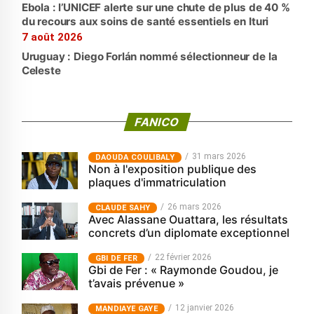
Ebola : l’UNICEF alerte sur une chute de plus de 40 %
du recours aux soins de santé essentiels en Ituri
7 août 2026
Uruguay : Diego Forlán nommé sélectionneur de la
Celeste
FANICO
31 mars 2026
‎DAOUDA COULIBALY
Non à l'exposition publique des
plaques d'immatriculation
26 mars 2026
CLAUDE SAHY
Avec Alassane Ouattara, les résultats
concrets d’un diplomate exceptionnel
22 février 2026
GBI DE FER
Gbi de Fer : « Raymonde Goudou, je
t’avais prévenue »
12 janvier 2026
MANDIAYE GAYE