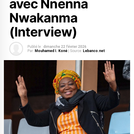
avec Nnenna
Nwakanma
(Interview)
Publié le :
dimanche 22 février 2026
Par:
Mouhamed I. Koné
| Source:
Lebanco.net