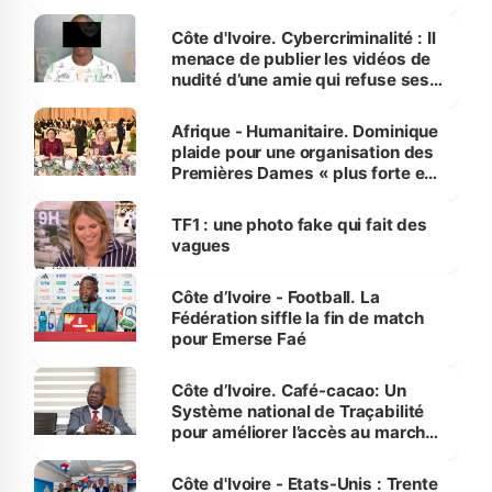
dénonce la légèreté du ministère
des Transports
Côte d'Ivoire. Cybercriminalité : Il
menace de publier les vidéos de
nudité d’une amie qui refuse ses
avances
Afrique - Humanitaire. Dominique
plaide pour une organisation des
Premières Dames « plus forte et
influente, dont l'impact s'affirme
sur la scène internationale »
TF1 : une photo fake qui fait des
vagues
Côte d’Ivoire - Football. La
Fédération siffle la fin de match
pour Emerse Faé
Côte d’Ivoire. Café-cacao: Un
Système national de Traçabilité
pour améliorer l’accès au marché
international
Côte d'Ivoire - Etats-Unis : Trente