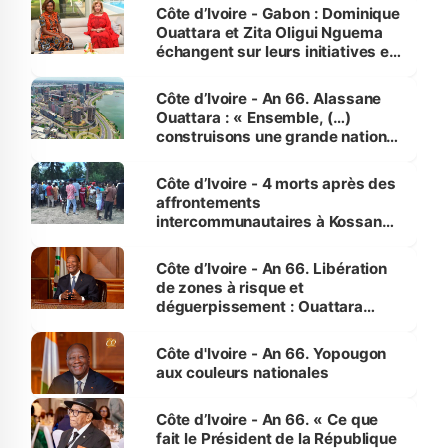
Côte d’Ivoire - Gabon : Dominique
Ouattara et Zita Oligui Nguema
échangent sur leurs initiatives en
faveur des femmes et des
enfants
Côte d’Ivoire - An 66. Alassane
Ouattara : « Ensemble, (…)
construisons une grande nation
pour nous-mêmes et pour les
générations futures »
Côte d’Ivoire - 4 morts après des
affrontements
intercommunautaires à Kossandji
(Alepé) - Notre correspondant au
milieu des sinistrés
Côte d’Ivoire - An 66. Libération
de zones à risque et
déguerpissement : Ouattara
assure du « strict respect de
l'Etat de droit pour préserver les
Côte d'Ivoire - An 66. Yopougon
vies humaines »
aux couleurs nationales
Côte d’Ivoire - An 66. « Ce que
fait le Président de la République