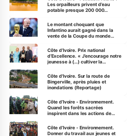
Les orpailleurs privent d’eau
potable presque 200 000
habitants autour d’Agboville
Le montant choquant que
Infantino aurait gagné dans la
vente de la Coupe du monde
révélé
Côte d’Ivoire. Prix national
d’Excellence. « J’encourage notre
jeunesse à (…) cultiver la
compétence et l’intégrité »
(Alassane Ouattara
Côte d'Ivoire. Sur la route de
Bingerville, après pluies et
inondations (Reportage)
Côte d’Ivoire - Environnement.
Quand les forêts sacrées
inspirent dans les actions de
reboisement
Côte d’Ivoire - Environnement.
Donner du travail aux jeunes et