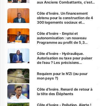
aux Anciens Combattants, c'est
inédit » (Cne Yassoungo Koné ®)
Côte d’Ivoire. Un financement
obtenu pour la construction de 4
300 logements sociaux et
économiques à Abidjan, Bouaké
et Yamoussoukro
Côte d’Ivoire - Emploi et
autonomisation : un nouveau
Programme au profit de 5,3
millions de jeunes
Côte d’Ivoire - Hydraulique.
Autorisation ou taxe pour puiser
de l’eau ? Les précisions
d’Assahoré
Requiem pour le N’Zi (ou pour
mon pays ?)
Côte d’Ivoire. Renard de retour à
la tête des Éléphants
Côte d’Ivoire - Pollution. Alerte !