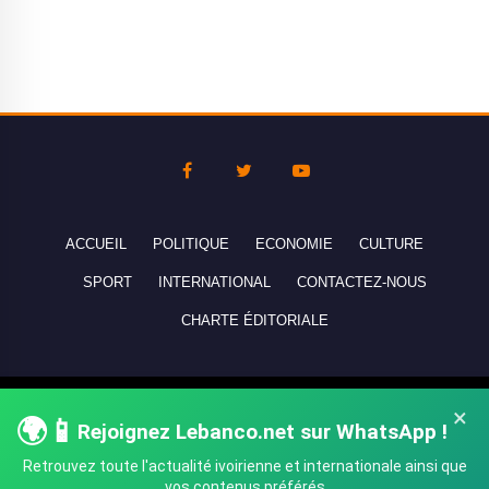
ACCUEIL
POLITIQUE
ECONOMIE
CULTURE
SPORT
INTERNATIONAL
CONTACTEZ-NOUS
CHARTE ÉDITORIALE
Copyright © 2010-2026 lebanco.net - Tous droits de reproduction
×
🌍📱
réservés - All rights reserved.
Rejoignez Lebanco.net sur WhatsApp !
Retrouvez toute l'actualité ivoirienne et internationale ainsi que
vos contenus préférés