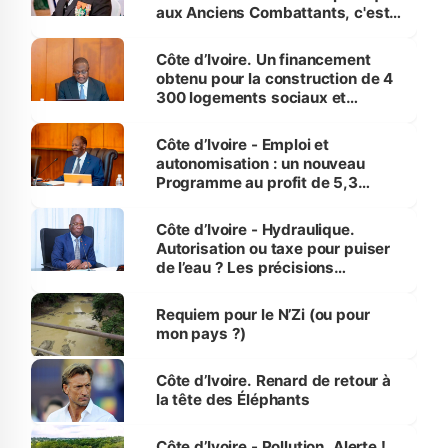
aux Anciens Combattants, c'est
inédit » (Cne Yassoungo Koné ®)
Côte d’Ivoire. Un financement
obtenu pour la construction de 4
300 logements sociaux et
économiques à Abidjan, Bouaké
et Yamoussoukro
Côte d’Ivoire - Emploi et
autonomisation : un nouveau
Programme au profit de 5,3
millions de jeunes
Côte d’Ivoire - Hydraulique.
Autorisation ou taxe pour puiser
de l’eau ? Les précisions
d’Assahoré
Requiem pour le N’Zi (ou pour
mon pays ?)
Côte d’Ivoire. Renard de retour à
la tête des Éléphants
Côte d’Ivoire - Pollution. Alerte !