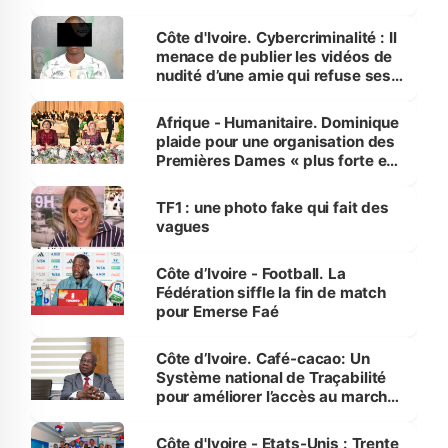
dénonce la légèreté du ministère
des Transports
Côte d'Ivoire. Cybercriminalité : Il
menace de publier les vidéos de
nudité d’une amie qui refuse ses
avances
Afrique - Humanitaire. Dominique
plaide pour une organisation des
Premières Dames « plus forte et
influente, dont l'impact s'affirme
sur la scène internationale »
TF1 : une photo fake qui fait des
vagues
Côte d’Ivoire - Football. La
Fédération siffle la fin de match
pour Emerse Faé
Côte d’Ivoire. Café-cacao: Un
Système national de Traçabilité
pour améliorer l’accès au marché
international
Côte d'Ivoire - Etats-Unis : Trente