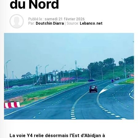
du Nord
Publié le :
samedi 21 février 2026
Par:
Doutchin Diarra
| Source:
Lebanco.net
La voie Y4 relie désormais l'Est d'Abidjan à