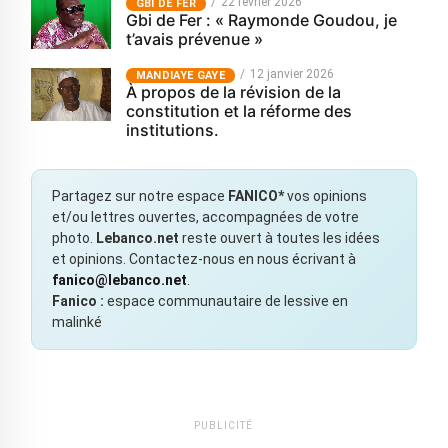
22 février 2026
GBI DE FER
Gbi de Fer : « Raymonde Goudou, je
t’avais prévenue »
12 janvier 2026
MANDIAYE GAYE
À propos de la révision de la
constitution et la réforme des
institutions.
Partagez sur notre espace
FANICO*
vos opinions
et/ou lettres ouvertes, accompagnées de votre
photo.
Lebanco.net
reste ouvert à toutes les idées
et opinions. Contactez-nous en nous écrivant à
fanico@lebanco.net
.
Fanico :
espace communautaire de lessive en
malinké
PUBLICITÉ