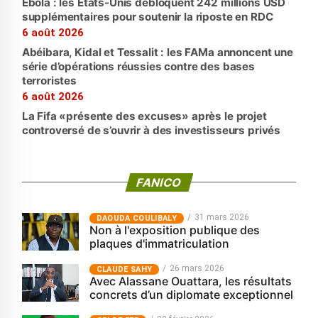
Ebola : les États-Unis débloquent 242 millions USD
supplémentaires pour soutenir la riposte en RDC
6 août 2026
Abéibara, Kidal et Tessalit : les FAMa annoncent une
série d’opérations réussies contre des bases
terroristes
6 août 2026
La Fifa «présente des excuses» après le projet
controversé de s’ouvrir à des investisseurs privés
FANICO
31 mars 2026
‎DAOUDA COULIBALY
Non à l'exposition publique des
plaques d'immatriculation
26 mars 2026
CLAUDE SAHY
Avec Alassane Ouattara, les résultats
concrets d’un diplomate exceptionnel