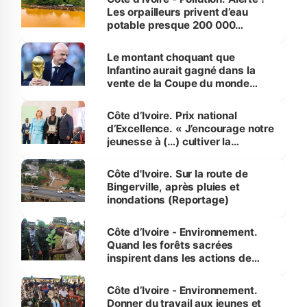
Les orpailleurs privent d’eau
potable presque 200 000
habitants autour d’Agboville
Le montant choquant que
Infantino aurait gagné dans la
vente de la Coupe du monde
révélé
Côte d’Ivoire. Prix national
d’Excellence. « J’encourage notre
jeunesse à (…) cultiver la
compétence et l’intégrité »
(Alassane Ouattara
Côte d'Ivoire. Sur la route de
Bingerville, après pluies et
inondations (Reportage)
Côte d’Ivoire - Environnement.
Quand les forêts sacrées
inspirent dans les actions de
reboisement
Côte d’Ivoire - Environnement.
Donner du travail aux jeunes et