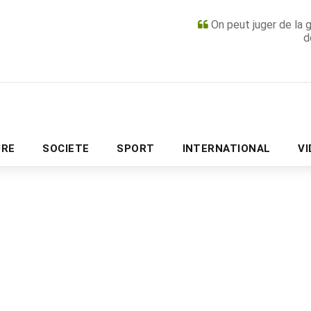
On peut juger de la 
d
PUBLICITÉ
URE
SOCIETE
SPORT
INTERNATIONAL
V