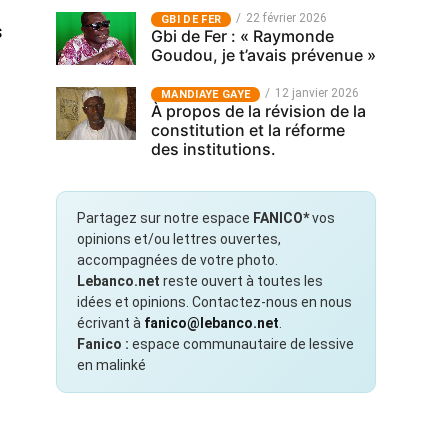
22 février 2026
GBI DE FER
s
Gbi de Fer : « Raymonde
Goudou, je t’avais prévenue »
12 janvier 2026
MANDIAYE GAYE
À propos de la révision de la
constitution et la réforme
des institutions.
Partagez sur notre espace
FANICO*
vos
opinions et/ou lettres ouvertes,
accompagnées de votre photo.
Lebanco.net
reste ouvert à toutes les
idées et opinions. Contactez-nous en nous
écrivant à
fanico@lebanco.net
.
Fanico :
espace communautaire de lessive
en malinké