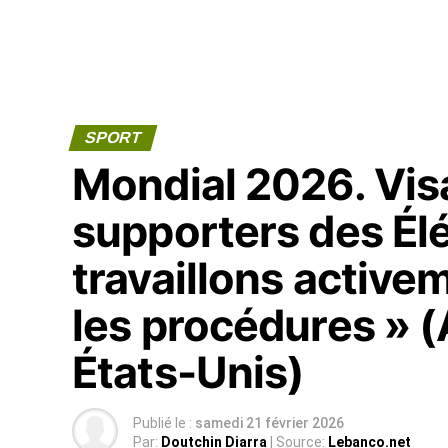
SPORT
Mondial 2026. Vis
supporters des Él
travaillons activem
les procédures »
États-Unis)
Publié le :
samedi 21 février 2026
Par:
Doutchin Diarra
| Source:
Lebanco.net