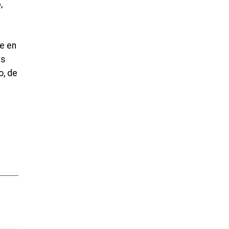
,
de en
es
o, de