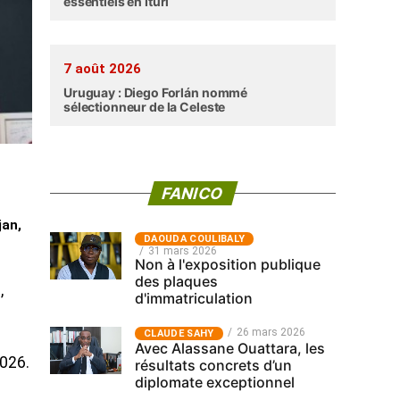
essentiels en Ituri
7 août 2026
Uruguay : Diego Forlán nommé
sélectionneur de la Celeste
FANICO
jan,
‎DAOUDA COULIBALY
31 mars 2026
Non à l'exposition publique
des plaques
,
d'immatriculation
26 mars 2026
CLAUDE SAHY
Avec Alassane Ouattara, les
2026.
résultats concrets d’un
diplomate exceptionnel