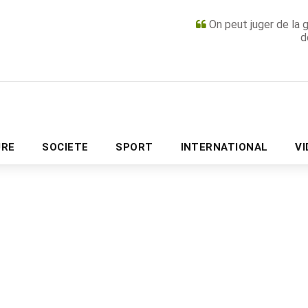
On peut juger de la 
d
PUBLICITÉ
URE
SOCIETE
SPORT
INTERNATIONAL
V