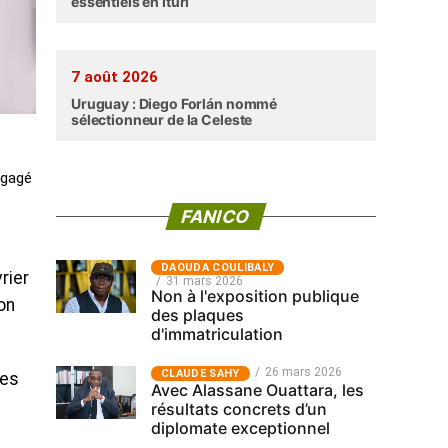
essentiels en Ituri
7 août 2026
Uruguay : Diego Forlán nommé
sélectionneur de la Celeste
ngagé
FANICO
‎DAOUDA COULIBALY
rier
31 mars 2026
Non à l'exposition publique
on
des plaques
d'immatriculation
26 mars 2026
CLAUDE SAHY
les
Avec Alassane Ouattara, les
résultats concrets d’un
diplomate exceptionnel