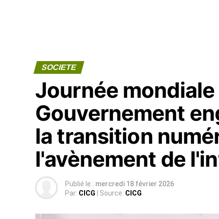
SOCIETE
Journée mondiale d
Gouvernement en
la transition numé
l'avènement de l'int
Publié le :
mercredi 18 février 2026
Par:
CICG
| Source:
CICG