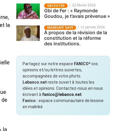
22 février 2026
GBI DE FER
Gbi de Fer : « Raymonde
Goudou, je t’avais prévenue »
rne,
et la
12 janvier 2026
MANDIAYE GAYE
À propos de la révision de la
constitution et la réforme
des institutions.
ielle
Partagez sur notre espace
FANICO*
vos
opinions et/ou lettres ouvertes,
accompagnées de votre photo.
Lebanco.net
reste ouvert à toutes les
idées et opinions. Contactez-nous en nous
que
écrivant à
fanico@lebanco.net
.
e de
Fanico :
espace communautaire de lessive
en malinké
, la