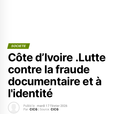
SOCIETE
Côte d’Ivoire .Lutte
contre la fraude
documentaire et à
l'identité
Publié le :
mardi 17 février 2026
Par:
CICG
| Source:
CICG