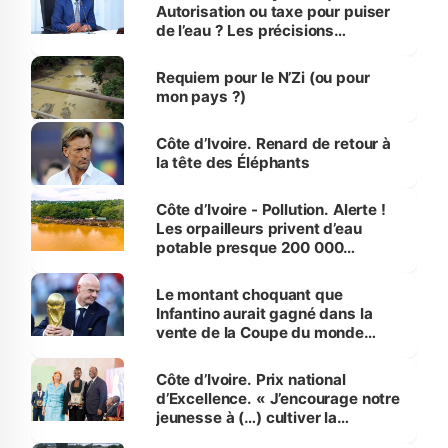
Autorisation ou taxe pour puiser
de l’eau ? Les précisions
d’Assahoré
Requiem pour le N’Zi (ou pour
mon pays ?)
Côte d’Ivoire. Renard de retour à
la tête des Éléphants
Côte d’Ivoire - Pollution. Alerte !
Les orpailleurs privent d’eau
potable presque 200 000
habitants autour d’Agboville
Le montant choquant que
Infantino aurait gagné dans la
vente de la Coupe du monde
révélé
Côte d’Ivoire. Prix national
d’Excellence. « J’encourage notre
jeunesse à (…) cultiver la
compétence et l’intégrité »