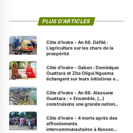
PLUS D'ARTICLES
Côte d’Ivoire - An 66. Défilé :
L’agriculture sur les chars de la
prospérité
Côte d’Ivoire - Gabon : Dominique
Ouattara et Zita Oligui Nguema
échangent sur leurs initiatives en
faveur des femmes et des
enfants
Côte d’Ivoire - An 66. Alassane
Ouattara : « Ensemble, (…)
construisons une grande nation
pour nous-mêmes et pour les
générations futures »
Côte d’Ivoire - 4 morts après des
affrontements
intercommunautaires à Kossandji