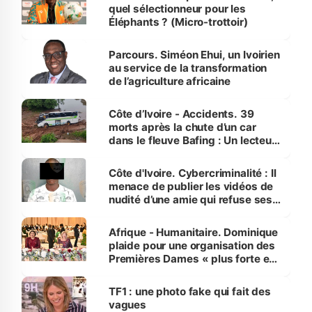
quel sélectionneur pour les
Éléphants ? (Micro-trottoir)
Parcours. Siméon Ehui, un Ivoirien
au service de la transformation
de l’agriculture africaine
Côte d’Ivoire - Accidents. 39
morts après la chute d’un car
dans le fleuve Bafing : Un lecteur
dénonce la légèreté du ministère
des Transports
Côte d'Ivoire. Cybercriminalité : Il
menace de publier les vidéos de
nudité d’une amie qui refuse ses
avances
Afrique - Humanitaire. Dominique
plaide pour une organisation des
Premières Dames « plus forte et
influente, dont l'impact s'affirme
sur la scène internationale »
TF1 : une photo fake qui fait des
vagues