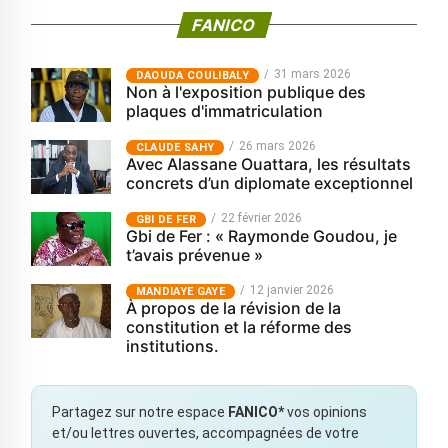
FANICO
31 mars 2026
‎DAOUDA COULIBALY
Non à l'exposition publique des
plaques d'immatriculation
26 mars 2026
CLAUDE SAHY
Avec Alassane Ouattara, les résultats
concrets d’un diplomate exceptionnel
22 février 2026
GBI DE FER
Gbi de Fer : « Raymonde Goudou, je
t’avais prévenue »
12 janvier 2026
MANDIAYE GAYE
À propos de la révision de la
constitution et la réforme des
institutions.
Partagez sur notre espace
FANICO*
vos opinions
et/ou lettres ouvertes, accompagnées de votre