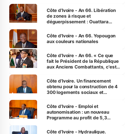
(Alepé) - Notre correspondant au
milieu des sinistrés
Côte d’Ivoire - An 66. Libération
de zones à risque et
déguerpissement : Ouattara
assure du « strict respect de
l'Etat de droit pour préserver les
Côte d'Ivoire - An 66. Yopougon
vies humaines »
aux couleurs nationales
Côte d’Ivoire - An 66. « Ce que
fait le Président de la République
aux Anciens Combattants, c'est
inédit » (Cne Yassoungo Koné ®)
Côte d’Ivoire. Un financement
obtenu pour la construction de 4
300 logements sociaux et
économiques à Abidjan, Bouaké
et Yamoussoukro
Côte d’Ivoire - Emploi et
autonomisation : un nouveau
Programme au profit de 5,3
millions de jeunes
Côte d’Ivoire - Hydraulique.