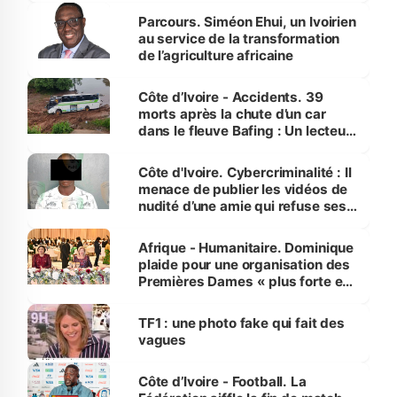
Parcours. Siméon Ehui, un Ivoirien
au service de la transformation
de l’agriculture africaine
Côte d’Ivoire - Accidents. 39
morts après la chute d’un car
dans le fleuve Bafing : Un lecteur
dénonce la légèreté du ministère
des Transports
Côte d'Ivoire. Cybercriminalité : Il
menace de publier les vidéos de
nudité d’une amie qui refuse ses
avances
Afrique - Humanitaire. Dominique
plaide pour une organisation des
Premières Dames « plus forte et
influente, dont l'impact s'affirme
sur la scène internationale »
TF1 : une photo fake qui fait des
vagues
Côte d’Ivoire - Football. La