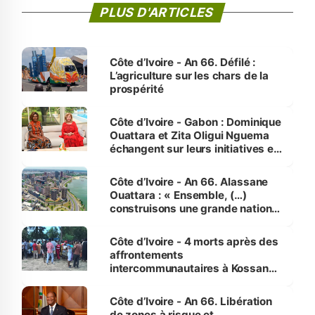
PLUS D'ARTICLES
Côte d’Ivoire - An 66. Défilé :
L’agriculture sur les chars de la
prospérité
Côte d’Ivoire - Gabon : Dominique
Ouattara et Zita Oligui Nguema
échangent sur leurs initiatives en
faveur des femmes et des
enfants
Côte d’Ivoire - An 66. Alassane
Ouattara : « Ensemble, (…)
construisons une grande nation
pour nous-mêmes et pour les
générations futures »
Côte d’Ivoire - 4 morts après des
affrontements
intercommunautaires à Kossandji
(Alepé) - Notre correspondant au
milieu des sinistrés
Côte d’Ivoire - An 66. Libération
de zones à risque et