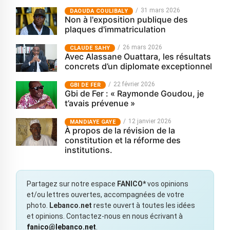
31 mars 2026
‎DAOUDA COULIBALY
Non à l'exposition publique des
plaques d'immatriculation
26 mars 2026
CLAUDE SAHY
Avec Alassane Ouattara, les résultats
concrets d’un diplomate exceptionnel
22 février 2026
GBI DE FER
Gbi de Fer : « Raymonde Goudou, je
t’avais prévenue »
12 janvier 2026
MANDIAYE GAYE
À propos de la révision de la
constitution et la réforme des
institutions.
Partagez sur notre espace
FANICO*
vos opinions
et/ou lettres ouvertes, accompagnées de votre
photo.
Lebanco.net
reste ouvert à toutes les idées
et opinions. Contactez-nous en nous écrivant à
fanico@lebanco.net
.