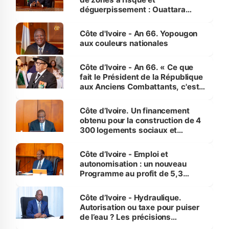
déguerpissement : Ouattara
assure du « strict respect de
l'Etat de droit pour préserver les
Côte d'Ivoire - An 66. Yopougon
vies humaines »
aux couleurs nationales
Côte d’Ivoire - An 66. « Ce que
fait le Président de la République
aux Anciens Combattants, c'est
inédit » (Cne Yassoungo Koné ®)
Côte d’Ivoire. Un financement
obtenu pour la construction de 4
300 logements sociaux et
économiques à Abidjan, Bouaké
et Yamoussoukro
Côte d’Ivoire - Emploi et
autonomisation : un nouveau
Programme au profit de 5,3
millions de jeunes
Côte d’Ivoire - Hydraulique.
Autorisation ou taxe pour puiser
de l’eau ? Les précisions
d’Assahoré