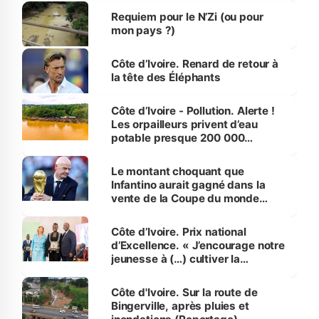
Requiem pour le N’Zi (ou pour
mon pays ?)
Côte d’Ivoire. Renard de retour à
la tête des Éléphants
Côte d’Ivoire - Pollution. Alerte !
Les orpailleurs privent d’eau
potable presque 200 000
habitants autour d’Agboville
Le montant choquant que
Infantino aurait gagné dans la
vente de la Coupe du monde
révélé
Côte d’Ivoire. Prix national
d’Excellence. « J’encourage notre
jeunesse à (…) cultiver la
compétence et l’intégrité »
(Alassane Ouattara
Côte d'Ivoire. Sur la route de
Bingerville, après pluies et