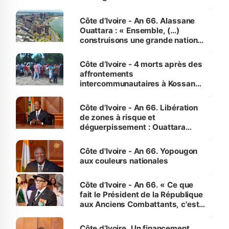
faveur des femmes et des
enfants
Côte d’Ivoire - An 66. Alassane
Ouattara : « Ensemble, (…)
construisons une grande nation
pour nous-mêmes et pour les
générations futures »
Côte d’Ivoire - 4 morts après des
affrontements
intercommunautaires à Kossandji
(Alepé) - Notre correspondant au
milieu des sinistrés
Côte d’Ivoire - An 66. Libération
de zones à risque et
déguerpissement : Ouattara
assure du « strict respect de
l'Etat de droit pour préserver les
Côte d'Ivoire - An 66. Yopougon
vies humaines »
aux couleurs nationales
Côte d’Ivoire - An 66. « Ce que
fait le Président de la République
aux Anciens Combattants, c'est
inédit » (Cne Yassoungo Koné ®)
Côte d’Ivoire. Un financement