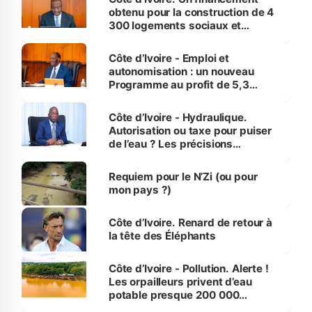
obtenu pour la construction de 4
300 logements sociaux et
économiques à Abidjan, Bouaké
et Yamoussoukro
Côte d’Ivoire - Emploi et
autonomisation : un nouveau
Programme au profit de 5,3
millions de jeunes
Côte d’Ivoire - Hydraulique.
Autorisation ou taxe pour puiser
de l’eau ? Les précisions
d’Assahoré
Requiem pour le N’Zi (ou pour
mon pays ?)
Côte d’Ivoire. Renard de retour à
la tête des Éléphants
Côte d’Ivoire - Pollution. Alerte !
Les orpailleurs privent d’eau
potable presque 200 000
habitants autour d’Agboville