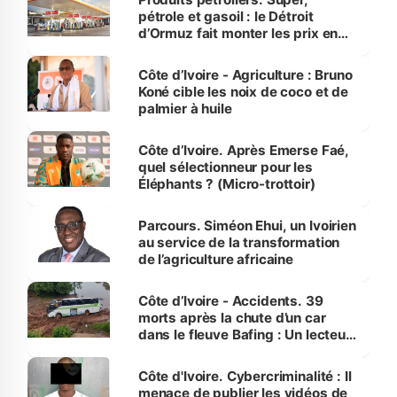
pétrole et gasoil : le Détroit
d’Ormuz fait monter les prix en
Côte d’Ivoire
Côte d’Ivoire - Agriculture : Bruno
Koné cible les noix de coco et de
palmier à huile
Côte d’Ivoire. Après Emerse Faé,
quel sélectionneur pour les
Éléphants ? (Micro-trottoir)
Parcours. Siméon Ehui, un Ivoirien
au service de la transformation
de l’agriculture africaine
Côte d’Ivoire - Accidents. 39
morts après la chute d’un car
dans le fleuve Bafing : Un lecteur
dénonce la légèreté du ministère
des Transports
Côte d'Ivoire. Cybercriminalité : Il
menace de publier les vidéos de