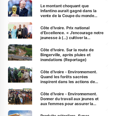
Le montant choquant que
Infantino aurait gagné dans la
vente de la Coupe du monde
révélé
Côte d’Ivoire. Prix national
d’Excellence. « J’encourage notre
jeunesse à (…) cultiver la
compétence et l’intégrité »
(Alassane Ouattara
Côte d'Ivoire. Sur la route de
Bingerville, après pluies et
inondations (Reportage)
Côte d’Ivoire - Environnement.
Quand les forêts sacrées
inspirent dans les actions de
reboisement
Côte d’Ivoire - Environnement.
Donner du travail aux jeunes et
aux femmes pour assurer la
protection des espèces
menacées
Produits pétroliers. Super,