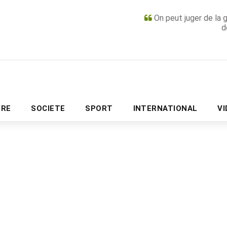
On peut juger de la 
d
PUBLICITÉ
URE
SOCIETE
SPORT
INTERNATIONAL
V