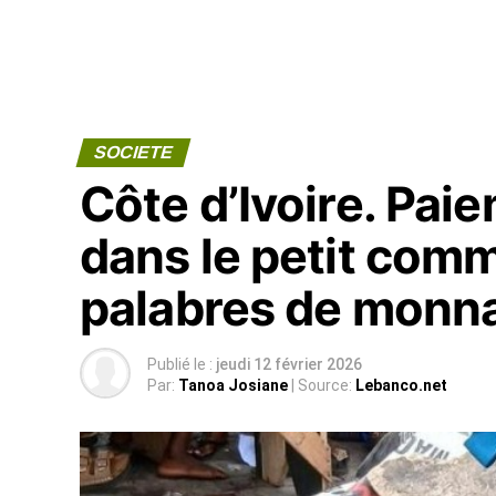
SOCIETE
Côte d’Ivoire. Pai
dans le petit comme
palabres de monna
Publié le :
jeudi 12 février 2026
Par:
Tanoa Josiane
| Source:
Lebanco.net