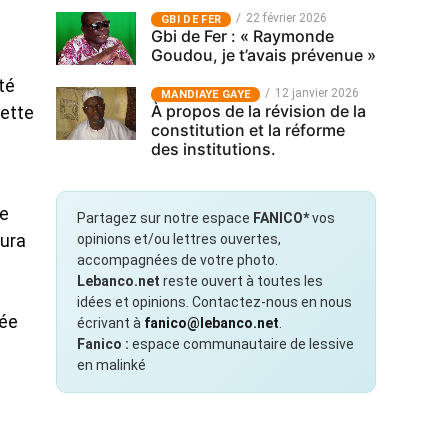
22 février 2026
GBI DE FER
Gbi de Fer : « Raymonde
Goudou, je t’avais prévenue »
té
12 janvier 2026
MANDIAYE GAYE
À propos de la révision de la
cette
constitution et la réforme
des institutions.
le
Partagez sur notre espace
FANICO*
vos
opinions et/ou lettres ouvertes,
aura
accompagnées de votre photo.
Lebanco.net
reste ouvert à toutes les
idées et opinions. Contactez-nous en nous
gée
écrivant à
fanico@lebanco.net
.
Fanico :
espace communautaire de lessive
en malinké