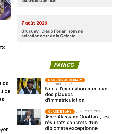
essentiels en Ituri
7 août 2026
Uruguay : Diego Forlán nommé
sélectionneur de la Celeste
nts
FANICO
‎DAOUDA COULIBALY
s de
31 mars 2026
Non à l'exposition publique
au de
des plaques
es
d'immatriculation
26 mars 2026
CLAUDE SAHY
Avec Alassane Ouattara, les
résultats concrets d’un
diplomate exceptionnel
oyen