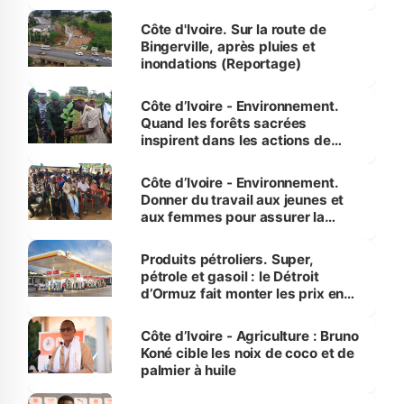
compétence et l’intégrité »
(Alassane Ouattara
Côte d'Ivoire. Sur la route de
Bingerville, après pluies et
inondations (Reportage)
Côte d’Ivoire - Environnement.
Quand les forêts sacrées
inspirent dans les actions de
reboisement
Côte d’Ivoire - Environnement.
Donner du travail aux jeunes et
aux femmes pour assurer la
protection des espèces
menacées
Produits pétroliers. Super,
pétrole et gasoil : le Détroit
d’Ormuz fait monter les prix en
Côte d’Ivoire
Côte d’Ivoire - Agriculture : Bruno
Koné cible les noix de coco et de
palmier à huile