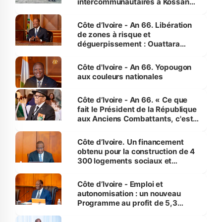
intercommunautaires à Kossandji
(Alepé) - Notre correspondant au
milieu des sinistrés
Côte d’Ivoire - An 66. Libération
de zones à risque et
déguerpissement : Ouattara
assure du « strict respect de
l'Etat de droit pour préserver les
Côte d'Ivoire - An 66. Yopougon
vies humaines »
aux couleurs nationales
Côte d’Ivoire - An 66. « Ce que
fait le Président de la République
aux Anciens Combattants, c'est
inédit » (Cne Yassoungo Koné ®)
Côte d’Ivoire. Un financement
obtenu pour la construction de 4
300 logements sociaux et
économiques à Abidjan, Bouaké
et Yamoussoukro
Côte d’Ivoire - Emploi et
autonomisation : un nouveau
Programme au profit de 5,3
millions de jeunes