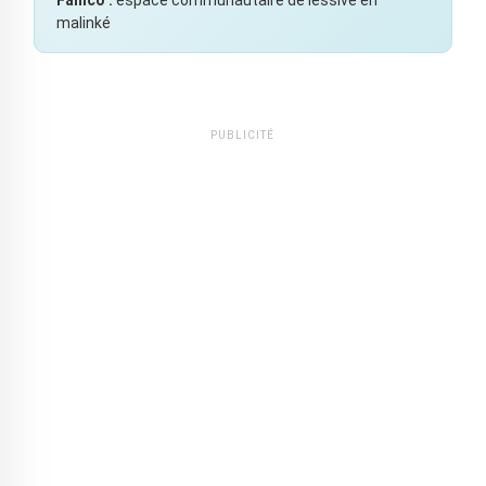
Fanico :
espace communautaire de lessive en
malinké
PUBLICITÉ