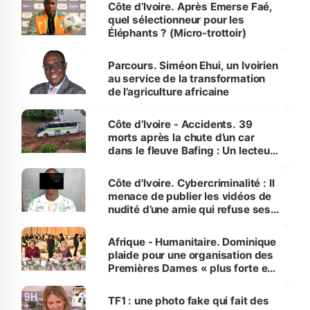
Côte d’Ivoire. Après Emerse Faé,
quel sélectionneur pour les
Éléphants ? (Micro-trottoir)
Parcours. Siméon Ehui, un Ivoirien
au service de la transformation
de l’agriculture africaine
Côte d’Ivoire - Accidents. 39
morts après la chute d’un car
dans le fleuve Bafing : Un lecteur
dénonce la légèreté du ministère
des Transports
Côte d'Ivoire. Cybercriminalité : Il
menace de publier les vidéos de
nudité d’une amie qui refuse ses
avances
Afrique - Humanitaire. Dominique
plaide pour une organisation des
Premières Dames « plus forte et
influente, dont l'impact s'affirme
sur la scène internationale »
TF1 : une photo fake qui fait des