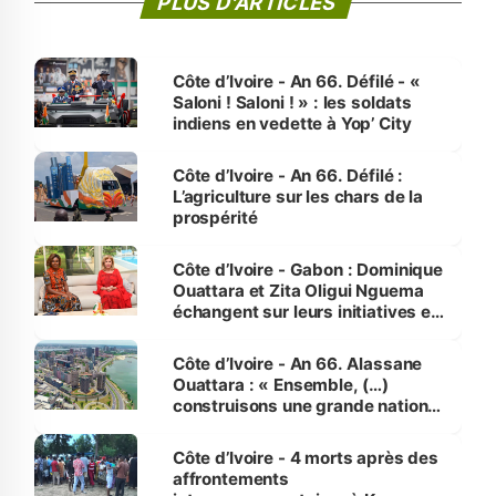
PLUS D'ARTICLES
Côte d’Ivoire - An 66. Défilé - «
Saloni ! Saloni ! » : les soldats
indiens en vedette à Yop’ City
Côte d’Ivoire - An 66. Défilé :
L’agriculture sur les chars de la
prospérité
Côte d’Ivoire - Gabon : Dominique
Ouattara et Zita Oligui Nguema
échangent sur leurs initiatives en
faveur des femmes et des
enfants
Côte d’Ivoire - An 66. Alassane
Ouattara : « Ensemble, (…)
construisons une grande nation
pour nous-mêmes et pour les
générations futures »
Côte d’Ivoire - 4 morts après des
affrontements