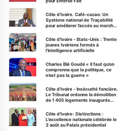
pour Emerse Faé
Côte d’Ivoire. Café-cacao: Un
Système national de Traçabilité
pour améliorer l’accès au marché
international
Côte d'Ivoire - Etats-Unis : Trente
jeunes Ivoiriens formés à
l'intelligence artificielle
Charles Blé Goudé « Il faut qu’on
comprenne que la politique, ce
n’est pas la guerre »
Côte d’Ivoire - Insécurité foncière.
Le Tribunal ordonne la démolition
de 1 405 logements inaugurés
par le Premier ministre à Grand-
Bassam
Côte d'Ivoire- Distinctions :
L’excellence nationale célébrée le
3 août au Palais présidentiel