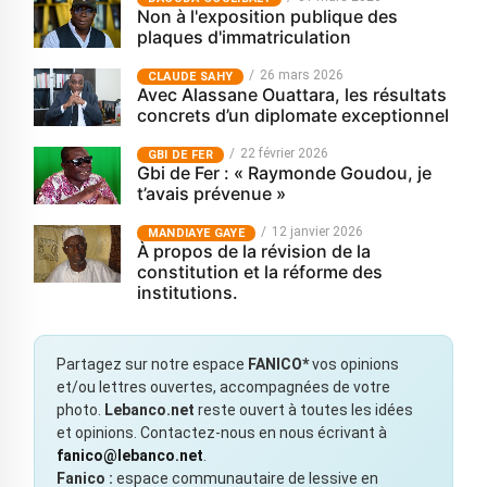
Non à l'exposition publique des
plaques d'immatriculation
26 mars 2026
CLAUDE SAHY
Avec Alassane Ouattara, les résultats
concrets d’un diplomate exceptionnel
22 février 2026
GBI DE FER
Gbi de Fer : « Raymonde Goudou, je
t’avais prévenue »
12 janvier 2026
MANDIAYE GAYE
À propos de la révision de la
constitution et la réforme des
institutions.
Partagez sur notre espace
FANICO*
vos opinions
et/ou lettres ouvertes, accompagnées de votre
photo.
Lebanco.net
reste ouvert à toutes les idées
et opinions. Contactez-nous en nous écrivant à
fanico@lebanco.net
.
Fanico :
espace communautaire de lessive en