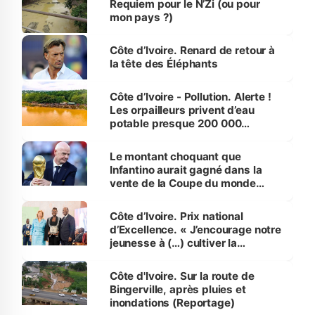
Requiem pour le N’Zi (ou pour
mon pays ?)
Côte d’Ivoire. Renard de retour à
la tête des Éléphants
Côte d’Ivoire - Pollution. Alerte !
Les orpailleurs privent d’eau
potable presque 200 000
habitants autour d’Agboville
Le montant choquant que
Infantino aurait gagné dans la
vente de la Coupe du monde
révélé
Côte d’Ivoire. Prix national
d’Excellence. « J’encourage notre
jeunesse à (…) cultiver la
compétence et l’intégrité »
(Alassane Ouattara
Côte d'Ivoire. Sur la route de
Bingerville, après pluies et
inondations (Reportage)