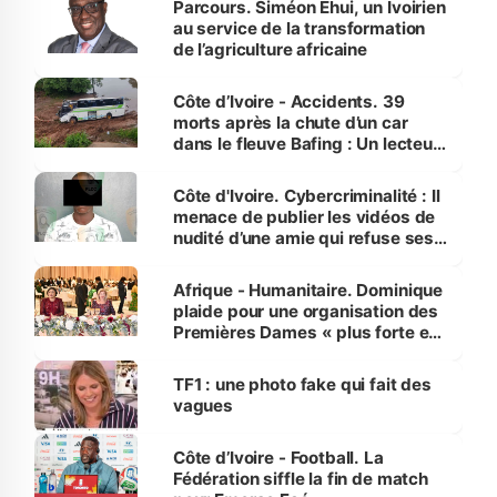
Parcours. Siméon Ehui, un Ivoirien
au service de la transformation
de l’agriculture africaine
Côte d’Ivoire - Accidents. 39
morts après la chute d’un car
dans le fleuve Bafing : Un lecteur
dénonce la légèreté du ministère
des Transports
Côte d'Ivoire. Cybercriminalité : Il
menace de publier les vidéos de
nudité d’une amie qui refuse ses
avances
Afrique - Humanitaire. Dominique
plaide pour une organisation des
Premières Dames « plus forte et
influente, dont l'impact s'affirme
sur la scène internationale »
TF1 : une photo fake qui fait des
vagues
Côte d’Ivoire - Football. La
Fédération siffle la fin de match