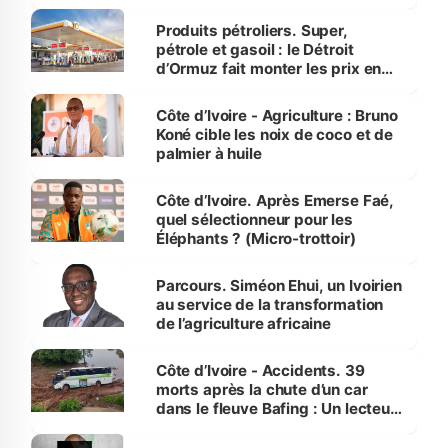
protection des espèces
menacées
Produits pétroliers. Super,
pétrole et gasoil : le Détroit
d’Ormuz fait monter les prix en
Côte d’Ivoire
Côte d’Ivoire - Agriculture : Bruno
Koné cible les noix de coco et de
palmier à huile
Côte d’Ivoire. Après Emerse Faé,
quel sélectionneur pour les
Éléphants ? (Micro-trottoir)
Parcours. Siméon Ehui, un Ivoirien
au service de la transformation
de l’agriculture africaine
Côte d’Ivoire - Accidents. 39
morts après la chute d’un car
dans le fleuve Bafing : Un lecteur
dénonce la légèreté du ministère
des Transports