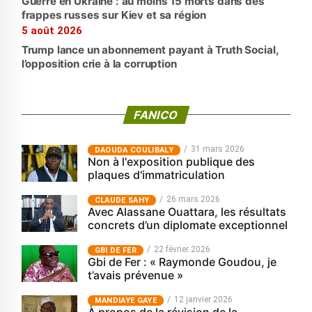
Guerre en Ukraine : au moins 15 morts dans des
frappes russes sur Kiev et sa région
5 août 2026
Trump lance un abonnement payant à Truth Social,
l’opposition crie à la corruption
FANICO
31 mars 2026
‎DAOUDA COULIBALY
Non à l'exposition publique des
plaques d'immatriculation
26 mars 2026
CLAUDE SAHY
Avec Alassane Ouattara, les résultats
concrets d’un diplomate exceptionnel
22 février 2026
GBI DE FER
Gbi de Fer : « Raymonde Goudou, je
t’avais prévenue »
12 janvier 2026
MANDIAYE GAYE
À propos de la révision de la