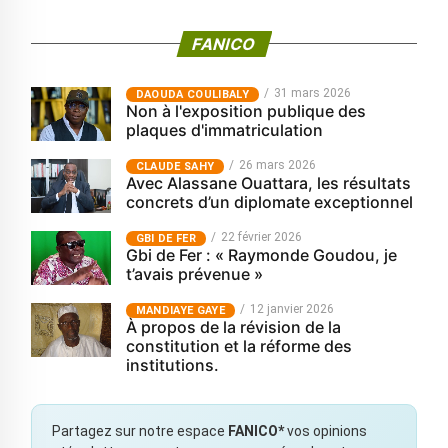
FANICO
31 mars 2026
‎DAOUDA COULIBALY
Non à l'exposition publique des
plaques d'immatriculation
26 mars 2026
CLAUDE SAHY
Avec Alassane Ouattara, les résultats
concrets d’un diplomate exceptionnel
22 février 2026
GBI DE FER
Gbi de Fer : « Raymonde Goudou, je
t’avais prévenue »
12 janvier 2026
MANDIAYE GAYE
À propos de la révision de la
constitution et la réforme des
institutions.
Partagez sur notre espace
FANICO*
vos opinions