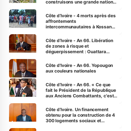
construisons une grande nation
pour nous-mêmes et pour les
générations futures »
Côte d’Ivoire - 4 morts après des
affrontements
intercommunautaires à Kossandji
(Alepé) - Notre correspondant au
milieu des sinistrés
Côte d’Ivoire - An 66. Libération
de zones à risque et
déguerpissement : Ouattara
assure du « strict respect de
l'Etat de droit pour préserver les
Côte d'Ivoire - An 66. Yopougon
vies humaines »
aux couleurs nationales
Côte d’Ivoire - An 66. « Ce que
fait le Président de la République
aux Anciens Combattants, c'est
inédit » (Cne Yassoungo Koné ®)
Côte d’Ivoire. Un financement
obtenu pour la construction de 4
300 logements sociaux et
économiques à Abidjan, Bouaké