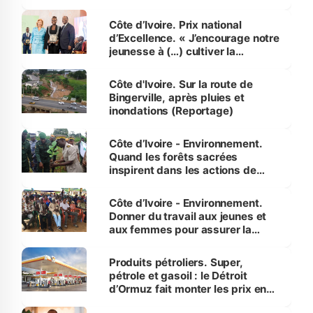
révélé
Côte d’Ivoire. Prix national
d’Excellence. « J’encourage notre
jeunesse à (…) cultiver la
compétence et l’intégrité »
(Alassane Ouattara
Côte d'Ivoire. Sur la route de
Bingerville, après pluies et
inondations (Reportage)
Côte d’Ivoire - Environnement.
Quand les forêts sacrées
inspirent dans les actions de
reboisement
Côte d’Ivoire - Environnement.
Donner du travail aux jeunes et
aux femmes pour assurer la
protection des espèces
menacées
Produits pétroliers. Super,
pétrole et gasoil : le Détroit
d’Ormuz fait monter les prix en
Côte d’Ivoire