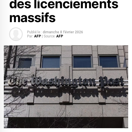
des licenciements
massifs
Publié le :
dimanche 8 février 2026
Par:
AFP
| Source:
AFP