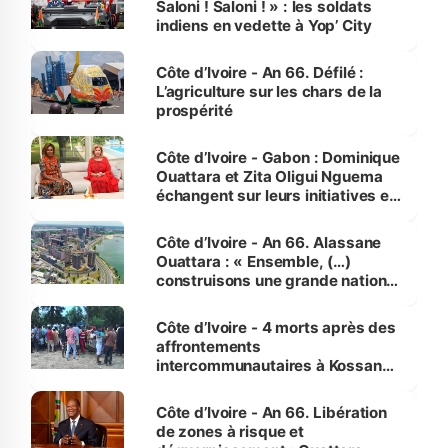
Saloni ! Saloni ! » : les soldats
indiens en vedette à Yop’ City
Côte d’Ivoire - An 66. Défilé :
L’agriculture sur les chars de la
prospérité
Côte d’Ivoire - Gabon : Dominique
Ouattara et Zita Oligui Nguema
échangent sur leurs initiatives en
faveur des femmes et des
enfants
Côte d’Ivoire - An 66. Alassane
Ouattara : « Ensemble, (…)
construisons une grande nation
pour nous-mêmes et pour les
générations futures »
Côte d’Ivoire - 4 morts après des
affrontements
intercommunautaires à Kossandji
(Alepé) - Notre correspondant au
milieu des sinistrés
Côte d’Ivoire - An 66. Libération
de zones à risque et