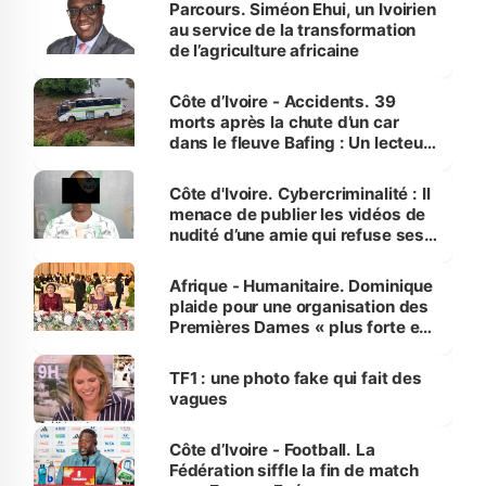
Parcours. Siméon Ehui, un Ivoirien
au service de la transformation
de l’agriculture africaine
Côte d’Ivoire - Accidents. 39
morts après la chute d’un car
dans le fleuve Bafing : Un lecteur
dénonce la légèreté du ministère
des Transports
Côte d'Ivoire. Cybercriminalité : Il
menace de publier les vidéos de
nudité d’une amie qui refuse ses
avances
Afrique - Humanitaire. Dominique
plaide pour une organisation des
Premières Dames « plus forte et
influente, dont l'impact s'affirme
sur la scène internationale »
TF1 : une photo fake qui fait des
vagues
Côte d’Ivoire - Football. La
Fédération siffle la fin de match