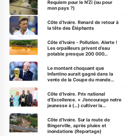
Requiem pour le N’Zi (ou pour
mon pays ?)
Côte d’Ivoire. Renard de retour à
la tête des Éléphants
Côte d’Ivoire - Pollution. Alerte !
Les orpailleurs privent d’eau
potable presque 200 000
habitants autour d’Agboville
Le montant choquant que
Infantino aurait gagné dans la
vente de la Coupe du monde
révélé
Côte d’Ivoire. Prix national
d’Excellence. « J’encourage notre
jeunesse à (…) cultiver la
compétence et l’intégrité »
(Alassane Ouattara
Côte d'Ivoire. Sur la route de
Bingerville, après pluies et
inondations (Reportage)