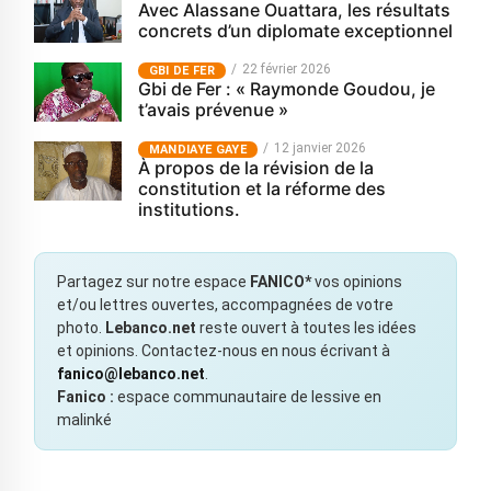
Avec Alassane Ouattara, les résultats
concrets d’un diplomate exceptionnel
22 février 2026
GBI DE FER
Gbi de Fer : « Raymonde Goudou, je
t’avais prévenue »
12 janvier 2026
MANDIAYE GAYE
À propos de la révision de la
constitution et la réforme des
institutions.
Partagez sur notre espace
FANICO*
vos opinions
et/ou lettres ouvertes, accompagnées de votre
photo.
Lebanco.net
reste ouvert à toutes les idées
et opinions. Contactez-nous en nous écrivant à
fanico@lebanco.net
.
Fanico :
espace communautaire de lessive en
malinké