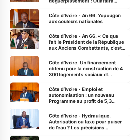
déguerpissement : Ouattara
assure du « strict respect de
l'Etat de droit pour préserver les
Côte d'Ivoire - An 66. Yopougon
vies humaines »
aux couleurs nationales
Côte d’Ivoire - An 66. « Ce que
fait le Président de la République
aux Anciens Combattants, c'est
inédit » (Cne Yassoungo Koné ®)
Côte d’Ivoire. Un financement
obtenu pour la construction de 4
300 logements sociaux et
économiques à Abidjan, Bouaké
et Yamoussoukro
Côte d’Ivoire - Emploi et
autonomisation : un nouveau
Programme au profit de 5,3
millions de jeunes
Côte d’Ivoire - Hydraulique.
Autorisation ou taxe pour puiser
de l’eau ? Les précisions
d’Assahoré