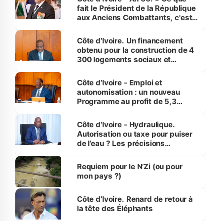
fait le Président de la République
aux Anciens Combattants, c'est
inédit » (Cne Yassoungo Koné ®)
Côte d’Ivoire. Un financement
obtenu pour la construction de 4
300 logements sociaux et
économiques à Abidjan, Bouaké
et Yamoussoukro
Côte d’Ivoire - Emploi et
autonomisation : un nouveau
Programme au profit de 5,3
millions de jeunes
Côte d’Ivoire - Hydraulique.
Autorisation ou taxe pour puiser
de l’eau ? Les précisions
d’Assahoré
Requiem pour le N’Zi (ou pour
mon pays ?)
Côte d’Ivoire. Renard de retour à
la tête des Éléphants