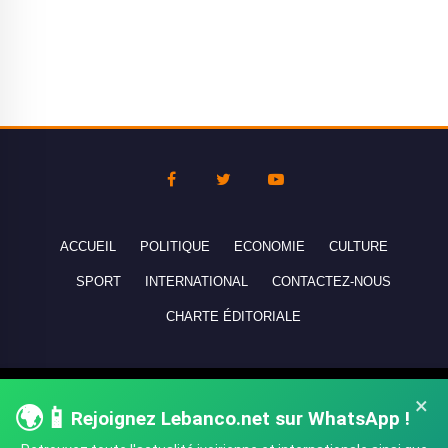
ACCUEIL
POLITIQUE
ECONOMIE
CULTURE
SPORT
INTERNATIONAL
CONTACTEZ-NOUS
CHARTE ÉDITORIALE
Copyright © 2010-2026 lebanco.net - Tous droits de reproduction
×
🌍📱
réservés - All rights reserved.
Rejoignez Lebanco.net sur WhatsApp !