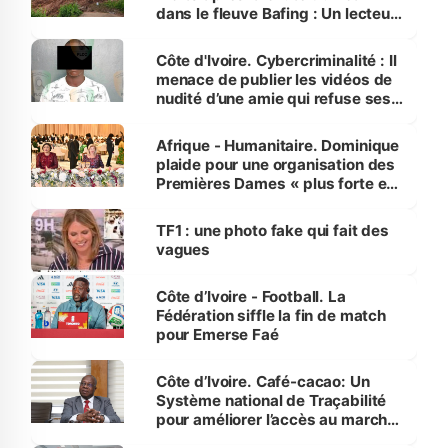
dans le fleuve Bafing : Un lecteur
dénonce la légèreté du ministère
des Transports
Côte d'Ivoire. Cybercriminalité : Il
menace de publier les vidéos de
nudité d’une amie qui refuse ses
avances
Afrique - Humanitaire. Dominique
plaide pour une organisation des
Premières Dames « plus forte et
influente, dont l'impact s'affirme
sur la scène internationale »
TF1 : une photo fake qui fait des
vagues
Côte d’Ivoire - Football. La
Fédération siffle la fin de match
pour Emerse Faé
Côte d’Ivoire. Café-cacao: Un
Système national de Traçabilité
pour améliorer l’accès au marché
international