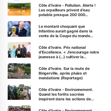
Côte d’Ivoire - Pollution. Alerte !
Les orpailleurs privent d’eau
potable presque 200 000
habitants autour d’Agboville
Le montant choquant que
Infantino aurait gagné dans la
vente de la Coupe du monde
révélé
Côte d’Ivoire. Prix national
d’Excellence. « J’encourage notre
jeunesse à (…) cultiver la
compétence et l’intégrité »
(Alassane Ouattara
Côte d'Ivoire. Sur la route de
Bingerville, après pluies et
inondations (Reportage)
Côte d’Ivoire - Environnement.
Quand les forêts sacrées
inspirent dans les actions de
reboisement
Côte d’Ivoire - Environnement.