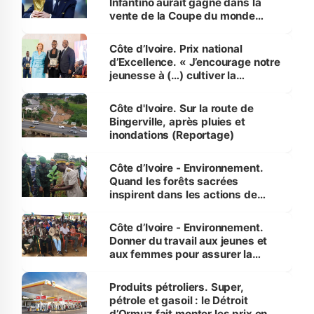
Infantino aurait gagné dans la
vente de la Coupe du monde
révélé
Côte d’Ivoire. Prix national
d’Excellence. « J’encourage notre
jeunesse à (…) cultiver la
compétence et l’intégrité »
(Alassane Ouattara
Côte d'Ivoire. Sur la route de
Bingerville, après pluies et
inondations (Reportage)
Côte d’Ivoire - Environnement.
Quand les forêts sacrées
inspirent dans les actions de
reboisement
Côte d’Ivoire - Environnement.
Donner du travail aux jeunes et
aux femmes pour assurer la
protection des espèces
menacées
Produits pétroliers. Super,
pétrole et gasoil : le Détroit
d’Ormuz fait monter les prix en