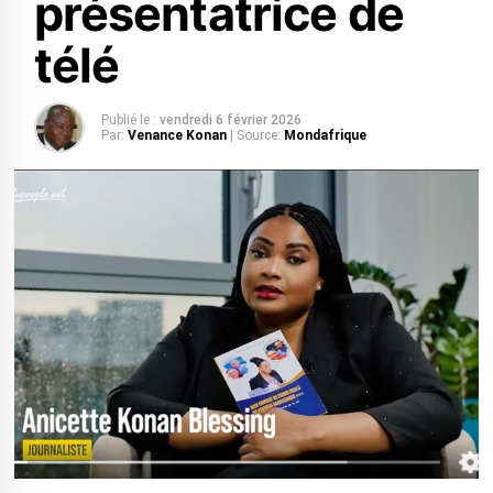
présentatrice de
télé
Publié le :
vendredi 6 février 2026
Par:
Venance Konan
| Source:
Mondafrique