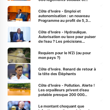
économiques à Abidjan, Bouaké
et Yamoussoukro
Côte d’Ivoire - Emploi et
autonomisation : un nouveau
Programme au profit de 5,3
millions de jeunes
Côte d’Ivoire - Hydraulique.
Autorisation ou taxe pour puiser
de l’eau ? Les précisions
d’Assahoré
Requiem pour le N’Zi (ou pour
mon pays ?)
Côte d’Ivoire. Renard de retour à
la tête des Éléphants
Côte d’Ivoire - Pollution. Alerte !
Les orpailleurs privent d’eau
potable presque 200 000
habitants autour d’Agboville
Le montant choquant que