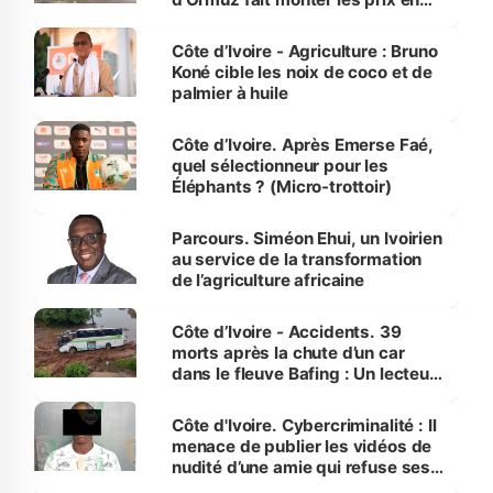
Côte d’Ivoire
Côte d’Ivoire - Agriculture : Bruno
Koné cible les noix de coco et de
palmier à huile
Côte d’Ivoire. Après Emerse Faé,
quel sélectionneur pour les
Éléphants ? (Micro-trottoir)
Parcours. Siméon Ehui, un Ivoirien
au service de la transformation
de l’agriculture africaine
Côte d’Ivoire - Accidents. 39
morts après la chute d’un car
dans le fleuve Bafing : Un lecteur
dénonce la légèreté du ministère
des Transports
Côte d'Ivoire. Cybercriminalité : Il
menace de publier les vidéos de
nudité d’une amie qui refuse ses
avances