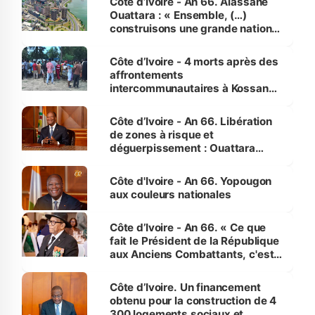
Côte d’Ivoire - An 66. Alassane
Ouattara : « Ensemble, (…)
construisons une grande nation
pour nous-mêmes et pour les
générations futures »
Côte d’Ivoire - 4 morts après des
affrontements
intercommunautaires à Kossandji
(Alepé) - Notre correspondant au
milieu des sinistrés
Côte d’Ivoire - An 66. Libération
de zones à risque et
déguerpissement : Ouattara
assure du « strict respect de
l'Etat de droit pour préserver les
Côte d'Ivoire - An 66. Yopougon
vies humaines »
aux couleurs nationales
Côte d’Ivoire - An 66. « Ce que
fait le Président de la République
aux Anciens Combattants, c'est
inédit » (Cne Yassoungo Koné ®)
Côte d’Ivoire. Un financement
obtenu pour la construction de 4
300 logements sociaux et