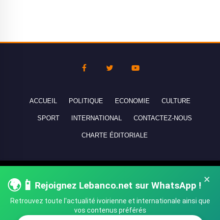
ACCUEIL
POLITIQUE
ECONOMIE
CULTURE
SPORT
INTERNATIONAL
CONTACTEZ-NOUS
CHARTE ÉDITORIALE
Copyright © 2010-2026 lebanco.net - Tous droits de reproduction
×
🌍📱
réservés - All rights reserved.
Rejoignez Lebanco.net sur WhatsApp !
Retrouvez toute l'actualité ivoirienne et internationale ainsi que
vos contenus préférés