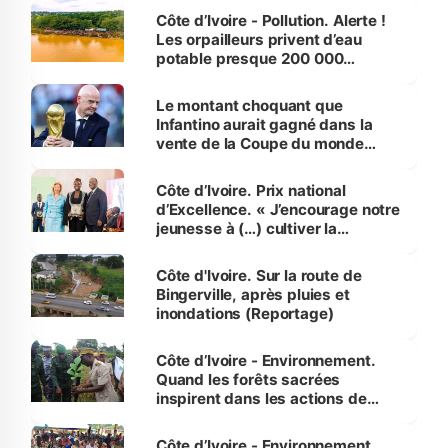
Côte d’Ivoire - Pollution. Alerte !
Les orpailleurs privent d’eau
potable presque 200 000
habitants autour d’Agboville
Le montant choquant que
Infantino aurait gagné dans la
vente de la Coupe du monde
révélé
Côte d’Ivoire. Prix national
d’Excellence. « J’encourage notre
jeunesse à (…) cultiver la
compétence et l’intégrité »
(Alassane Ouattara
Côte d'Ivoire. Sur la route de
Bingerville, après pluies et
inondations (Reportage)
Côte d’Ivoire - Environnement.
Quand les forêts sacrées
inspirent dans les actions de
reboisement
Côte d’Ivoire - Environnement.