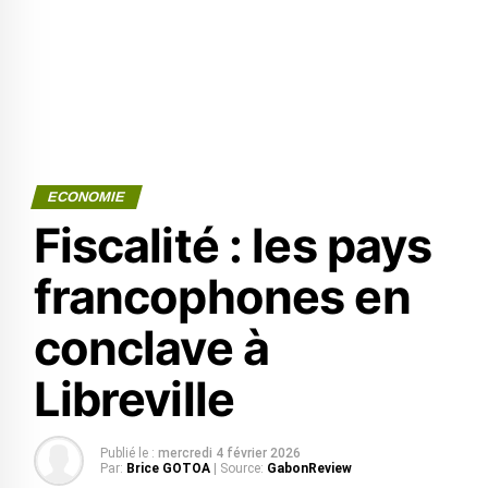
ECONOMIE
Fiscalité : les pays
francophones en
conclave à
Libreville
Publié le :
mercredi 4 février 2026
Par:
Brice GOTOA
| Source:
GabonReview