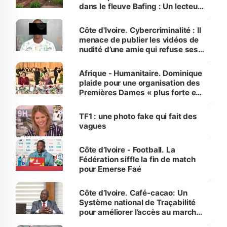
dans le fleuve Bafing : Un lecteur
dénonce la légèreté du ministère
des Transports
Côte d'Ivoire. Cybercriminalité : Il
menace de publier les vidéos de
nudité d’une amie qui refuse ses
avances
Afrique - Humanitaire. Dominique
plaide pour une organisation des
Premières Dames « plus forte et
influente, dont l'impact s'affirme
sur la scène internationale »
TF1 : une photo fake qui fait des
vagues
Côte d’Ivoire - Football. La
Fédération siffle la fin de match
pour Emerse Faé
Côte d’Ivoire. Café-cacao: Un
Système national de Traçabilité
pour améliorer l’accès au marché
international