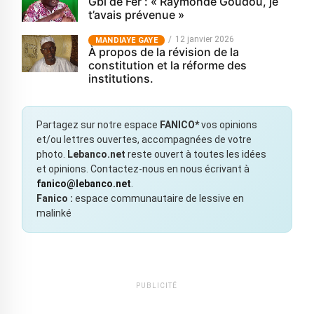
Gbi de Fer : « Raymonde Goudou, je
t’avais prévenue »
12 janvier 2026
MANDIAYE GAYE
À propos de la révision de la
constitution et la réforme des
institutions.
Partagez sur notre espace
FANICO*
vos opinions
et/ou lettres ouvertes, accompagnées de votre
photo.
Lebanco.net
reste ouvert à toutes les idées
et opinions. Contactez-nous en nous écrivant à
fanico@lebanco.net
.
Fanico :
espace communautaire de lessive en
malinké
PUBLICITÉ