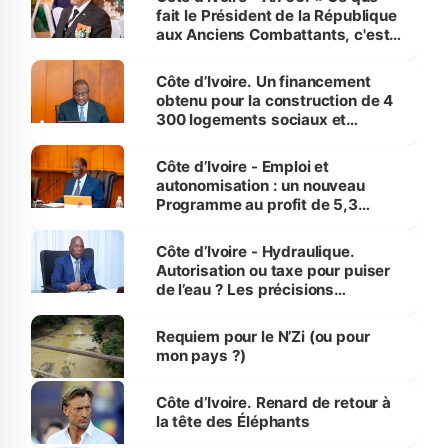
fait le Président de la République
aux Anciens Combattants, c'est
inédit » (Cne Yassoungo Koné ®)
Côte d’Ivoire. Un financement
obtenu pour la construction de 4
300 logements sociaux et
économiques à Abidjan, Bouaké
et Yamoussoukro
Côte d’Ivoire - Emploi et
autonomisation : un nouveau
Programme au profit de 5,3
millions de jeunes
Côte d’Ivoire - Hydraulique.
Autorisation ou taxe pour puiser
de l’eau ? Les précisions
d’Assahoré
Requiem pour le N’Zi (ou pour
mon pays ?)
Côte d’Ivoire. Renard de retour à
la tête des Éléphants