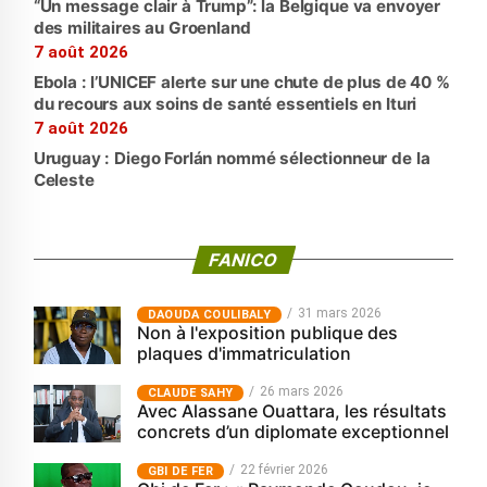
“Un message clair à Trump”: la Belgique va envoyer
des militaires au Groenland
7 août 2026
Ebola : l’UNICEF alerte sur une chute de plus de 40 %
du recours aux soins de santé essentiels en Ituri
7 août 2026
Uruguay : Diego Forlán nommé sélectionneur de la
Celeste
FANICO
31 mars 2026
‎DAOUDA COULIBALY
Non à l'exposition publique des
plaques d'immatriculation
26 mars 2026
CLAUDE SAHY
Avec Alassane Ouattara, les résultats
concrets d’un diplomate exceptionnel
22 février 2026
GBI DE FER