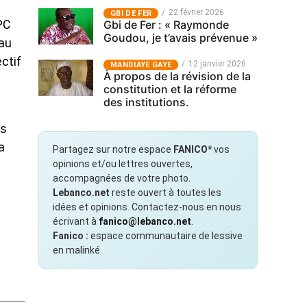
22 février 2026
GBI DE FER
Gbi de Fer : « Raymonde
PC
Goudou, je t’avais prévenue »
 au
ectif
12 janvier 2026
MANDIAYE GAYE
À propos de la révision de la
constitution et la réforme
des institutions.
es
a
Partagez sur notre espace
FANICO*
vos
opinions et/ou lettres ouvertes,
accompagnées de votre photo.
Lebanco.net
reste ouvert à toutes les
idées et opinions. Contactez-nous en nous
écrivant à
fanico@lebanco.net
.
Fanico :
espace communautaire de lessive
en malinké