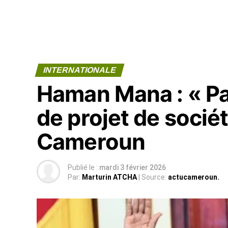
INTERNATIONALE
Haman Mana : « Pau
de projet de sociét
Cameroun
Publié le :
mardi 3 février 2026
Par:
Marturin ATCHA
| Source:
actucameroun.