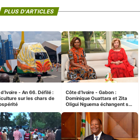
PLUS D'ARTICLES
d’Ivoire - An 66. Défilé :
Côte d’Ivoire - Gabon :
iculture sur les chars de
Dominique Ouattara et Zita
ospérité
Oligui Nguema échangent sur
leurs initiatives en faveur des
femmes et des enfants