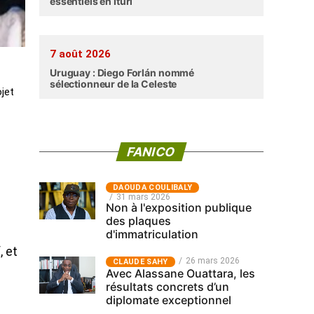
essentiels en Ituri
7 août 2026
Uruguay : Diego Forlán nommé
sélectionneur de la Celeste
ojet
FANICO
‎DAOUDA COULIBALY
31 mars 2026
Non à l'exposition publique
des plaques
d'immatriculation
, et
26 mars 2026
CLAUDE SAHY
Avec Alassane Ouattara, les
résultats concrets d’un
diplomate exceptionnel