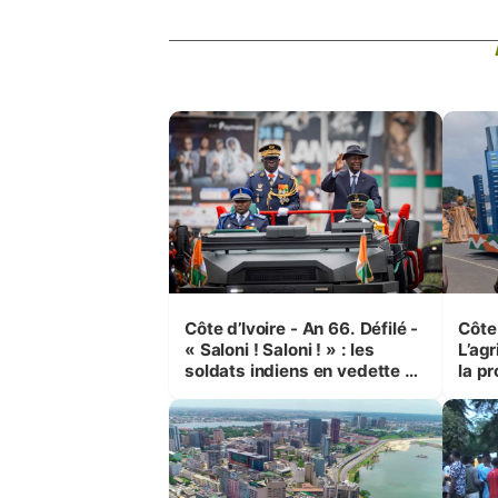
Côte d’Ivoire - An 66. Défilé -
Côte 
« Saloni ! Saloni ! » : les
L’agr
soldats indiens en vedette à
la pr
Yop’ City