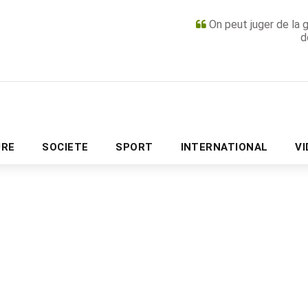
On peut juger de la 
d
PUBLICITÉ
URE
SOCIETE
SPORT
INTERNATIONAL
V