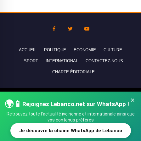
ACCUEIL
POLITIQUE
ECONOMIE
CULTURE
SPORT
INTERNATIONAL
CONTACTEZ-NOUS
CHARTE ÉDITORIALE
Copyright © 2010-2026 lebanco.net - Tous droits de reproduction
×
🌍📱
Rejoignez Lebanco.net sur WhatsApp !
réservés - All rights reserved.
Retrouvez toute l'actualité ivoirienne et internationale ainsi que
vos contenus préférés
Je découvre la chaîne WhatsApp de Lebanco
SHARE
TWEET