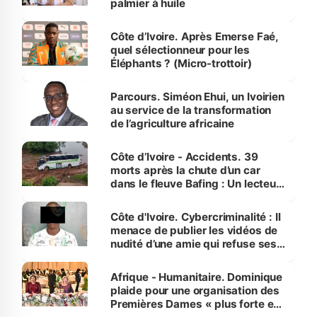
palmier à huile
Côte d’Ivoire. Après Emerse Faé,
quel sélectionneur pour les
Éléphants ? (Micro-trottoir)
Parcours. Siméon Ehui, un Ivoirien
au service de la transformation
de l’agriculture africaine
Côte d’Ivoire - Accidents. 39
morts après la chute d’un car
dans le fleuve Bafing : Un lecteur
dénonce la légèreté du ministère
des Transports
Côte d'Ivoire. Cybercriminalité : Il
menace de publier les vidéos de
nudité d’une amie qui refuse ses
avances
Afrique - Humanitaire. Dominique
plaide pour une organisation des
Premières Dames « plus forte et