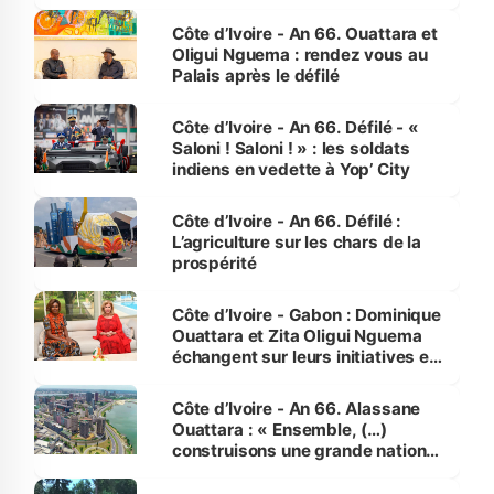
made in Côte d'Ivoire
Côte d’Ivoire - An 66. Ouattara et
Oligui Nguema : rendez vous au
Palais après le défilé
Côte d’Ivoire - An 66. Défilé - «
Saloni ! Saloni ! » : les soldats
indiens en vedette à Yop’ City
Côte d’Ivoire - An 66. Défilé :
L’agriculture sur les chars de la
prospérité
Côte d’Ivoire - Gabon : Dominique
Ouattara et Zita Oligui Nguema
échangent sur leurs initiatives en
faveur des femmes et des
enfants
Côte d’Ivoire - An 66. Alassane
Ouattara : « Ensemble, (…)
construisons une grande nation
pour nous-mêmes et pour les
générations futures »