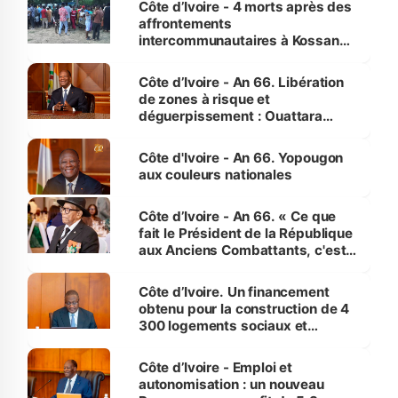
Côte d’Ivoire - 4 morts après des
affrontements
intercommunautaires à Kossandji
(Alepé) - Notre correspondant au
milieu des sinistrés
Côte d’Ivoire - An 66. Libération
de zones à risque et
déguerpissement : Ouattara
assure du « strict respect de
l'Etat de droit pour préserver les
Côte d'Ivoire - An 66. Yopougon
vies humaines »
aux couleurs nationales
Côte d’Ivoire - An 66. « Ce que
fait le Président de la République
aux Anciens Combattants, c'est
inédit » (Cne Yassoungo Koné ®)
Côte d’Ivoire. Un financement
obtenu pour la construction de 4
300 logements sociaux et
économiques à Abidjan, Bouaké
et Yamoussoukro
Côte d’Ivoire - Emploi et
autonomisation : un nouveau