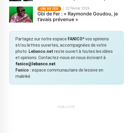
22 février 2026
GBI DE FER
Gbi de Fer : « Raymonde Goudou, je
t’avais prévenue »
Partagez sur notre espace
FANICO*
vos opinions
et/ou lettres ouvertes, accompagnées de votre
photo.
Lebanco.net
reste ouvert à toutes les idées
et opinions. Contactez-nous en nous écrivant à
fanico@lebanco.net
.
Fanico :
espace communautaire de lessive en
malinké
PUBLICITÉ