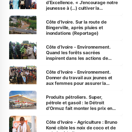
d’Excellence. « J’encourage notre
jeunesse à (…) cultiver la
compétence et l’intégrité »
(Alassane Ouattara
Côte d'Ivoire. Sur la route de
Bingerville, après pluies et
inondations (Reportage)
Côte d’Ivoire - Environnement.
Quand les forêts sacrées
inspirent dans les actions de
reboisement
Côte d’Ivoire - Environnement.
Donner du travail aux jeunes et
aux femmes pour assurer la
protection des espèces
menacées
Produits pétroliers. Super,
pétrole et gasoil : le Détroit
d’Ormuz fait monter les prix en
Côte d’Ivoire
Côte d’Ivoire - Agriculture : Bruno
Koné cible les noix de coco et de