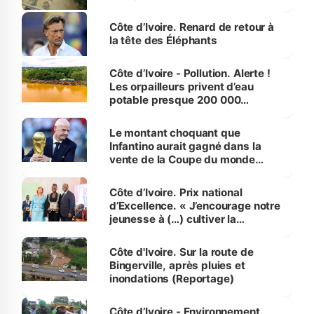
Côte d’Ivoire. Renard de retour à
la tête des Éléphants
Côte d’Ivoire - Pollution. Alerte !
Les orpailleurs privent d’eau
potable presque 200 000
habitants autour d’Agboville
Le montant choquant que
Infantino aurait gagné dans la
vente de la Coupe du monde
révélé
Côte d’Ivoire. Prix national
d’Excellence. « J’encourage notre
jeunesse à (…) cultiver la
compétence et l’intégrité »
(Alassane Ouattara
Côte d'Ivoire. Sur la route de
Bingerville, après pluies et
inondations (Reportage)
Côte d’Ivoire - Environnement.