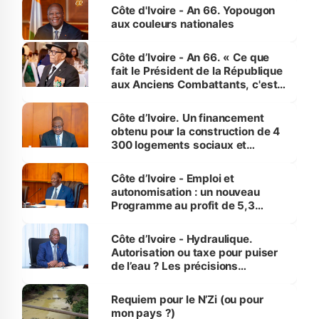
l'Etat de droit pour préserver les
Côte d'Ivoire - An 66. Yopougon
vies humaines »
aux couleurs nationales
Côte d’Ivoire - An 66. « Ce que
fait le Président de la République
aux Anciens Combattants, c'est
inédit » (Cne Yassoungo Koné ®)
Côte d’Ivoire. Un financement
obtenu pour la construction de 4
300 logements sociaux et
économiques à Abidjan, Bouaké
et Yamoussoukro
Côte d’Ivoire - Emploi et
autonomisation : un nouveau
Programme au profit de 5,3
millions de jeunes
Côte d’Ivoire - Hydraulique.
Autorisation ou taxe pour puiser
de l’eau ? Les précisions
d’Assahoré
Requiem pour le N’Zi (ou pour
mon pays ?)