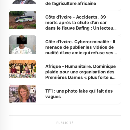
de l’agriculture africaine
Côte d’Ivoire - Accidents. 39
morts après la chute d’un car
dans le fleuve Bafing : Un lecteur
dénonce la légèreté du ministère
des Transports
Côte d'Ivoire. Cybercriminalité : Il
menace de publier les vidéos de
nudité d’une amie qui refuse ses
avances
Afrique - Humanitaire. Dominique
plaide pour une organisation des
Premières Dames « plus forte et
influente, dont l'impact s'affirme
sur la scène internationale »
TF1 : une photo fake qui fait des
vagues
PUBLICITÉ