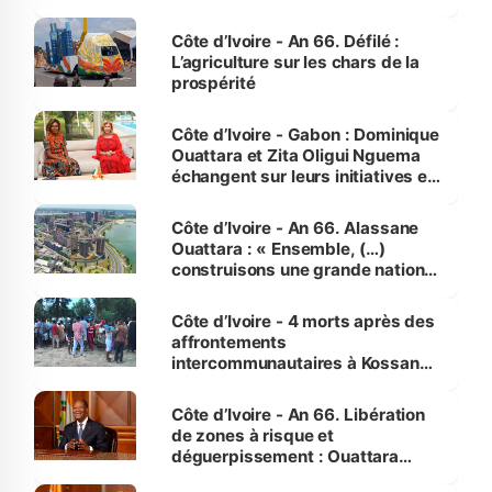
Côte d’Ivoire - An 66. Défilé :
L’agriculture sur les chars de la
prospérité
Côte d’Ivoire - Gabon : Dominique
Ouattara et Zita Oligui Nguema
échangent sur leurs initiatives en
faveur des femmes et des
enfants
Côte d’Ivoire - An 66. Alassane
Ouattara : « Ensemble, (…)
construisons une grande nation
pour nous-mêmes et pour les
générations futures »
Côte d’Ivoire - 4 morts après des
affrontements
intercommunautaires à Kossandji
(Alepé) - Notre correspondant au
milieu des sinistrés
Côte d’Ivoire - An 66. Libération
de zones à risque et
déguerpissement : Ouattara
assure du « strict respect de