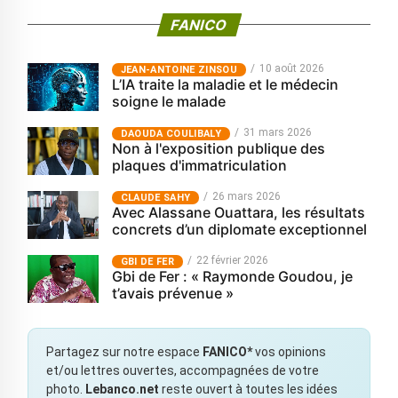
FANICO
10 août 2026
JEAN-ANTOINE ZINSOU
L’IA traite la maladie et le médecin
soigne le malade
31 mars 2026
‎DAOUDA COULIBALY
Non à l'exposition publique des
plaques d'immatriculation
26 mars 2026
CLAUDE SAHY
Avec Alassane Ouattara, les résultats
concrets d’un diplomate exceptionnel
22 février 2026
GBI DE FER
Gbi de Fer : « Raymonde Goudou, je
t’avais prévenue »
Partagez sur notre espace
FANICO*
vos opinions
et/ou lettres ouvertes, accompagnées de votre
photo.
Lebanco.net
reste ouvert à toutes les idées