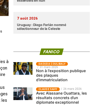
essentiels en Ituri
7 août 2026
Uruguay : Diego Forlán nommé
sélectionneur de la Celeste
os
FANICO
les à
‎DAOUDA COULIBALY
31 mars 2026
açon
Non à l'exposition publique
ire
des plaques
d'immatriculation
sus
26 mars 2026
CLAUDE SAHY
Avec Alassane Ouattara, les
rages
résultats concrets d’un
 les
diplomate exceptionnel