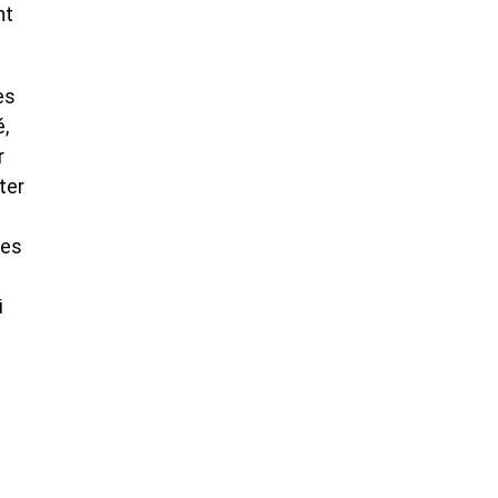
nt
es
é,
r
ter
des
i