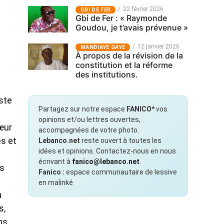
22 février 2026
GBI DE FER
Gbi de Fer : « Raymonde
Goudou, je t’avais prévenue »
12 janvier 2026
MANDIAYE GAYE
À propos de la révision de la
constitution et la réforme
des institutions.
ste
Partagez sur notre espace
FANICO*
vos
opinions et/ou lettres ouvertes,
cœur
accompagnées de votre photo.
s et
Lebanco.net
reste ouvert à toutes les
idées et opinions. Contactez-nous en nous
écrivant à
fanico@lebanco.net
.
es
Fanico :
espace communautaire de lessive
en malinké
n
s,
ens