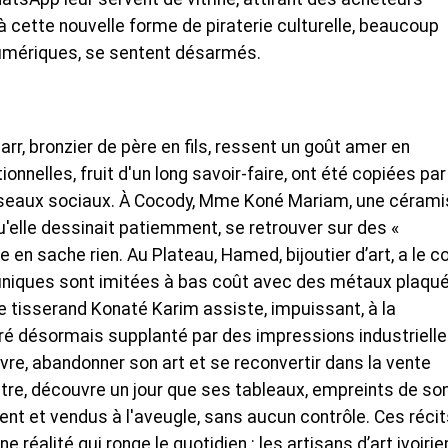
 à cette nouvelle forme de piraterie culturelle, beaucoup
 numériques, se sentent désarmés.
Sarr, bronzier de père en fils, ressent un goût amer en
nnelles, fruit d'un long savoir-faire, ont été copiées par
éseaux sociaux. À Cocody, Mme Koné Mariam, une cérami
'elle dessinait patiemment, se retrouver sur des «
le en sache rien. Au Plateau, Hamed, bijoutier d’art, a le 
uniques sont imitées à bas coût avec des métaux plaqué
e tisserand Konaté Karim assiste, impuissant, à la
cré désormais supplanté par des impressions industriell
vre, abandonner son art et se reconvertir dans la vente
tre, découvre un jour que ses tableaux, empreints de so
nt et vendus à l'aveugle, sans aucun contrôle. Ces récit
e réalité qui ronge le quotidien : les artisans d’art ivoiri