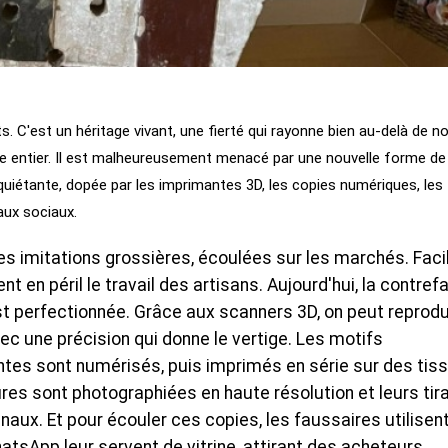
ts. C'est un héritage vivant, une fierté qui rayonne bien au-delà de n
e entier. Il est malheureusement menacé par une nouvelle forme de
uiétante, dopée par les imprimantes 3D, les copies numériques, les
aux sociaux.
des imitations grossières, écoulées sur les marchés. Faci
t en péril le travail des artisans. Aujourd'hui, la contref
est perfectionnée. Grâce aux scanners 3D, on peut reprodu
c une précision qui donne le vertige. Les motifs
ntes sont numérisés, puis imprimés en série sur des tis
ures sont photographiées en haute résolution et leurs ti
ux. Et pour écouler ces copies, les faussaires utilisent
tsApp leur servent de vitrine, attirant des acheteurs