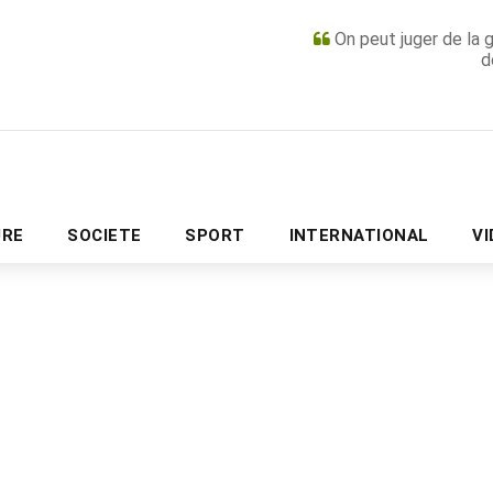
On peut juger de la 
d
PUBLICITÉ
URE
SOCIETE
SPORT
INTERNATIONAL
V