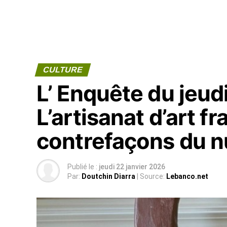
CULTURE
L’ Enquête du jeudi
L’artisanat d’art fr
contrefaçons du n
Publié le :
jeudi 22 janvier 2026
Par:
Doutchin Diarra
| Source:
Lebanco.net