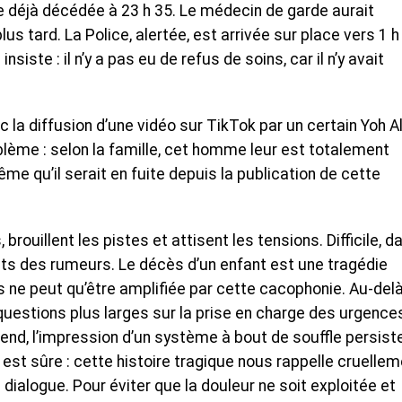
ivée déjà décédée à 23 h 35. Le médecin de garde aurait
s tard. La Police, alertée, est arrivée sur place vers 1 h
nsiste : il n’y a pas eu de refus de soins, car il n’y avait
 la diffusion d’une vidéo sur TikTok par un certain Yoh Al
blème : selon la famille, cet homme leur est totalement
ême qu’il serait en fuite depuis la publication de cette
brouillent les pistes et attisent les tensions. Difficile, d
its des rumeurs. Le décès d’un enfant est une tragédie
s ne peut qu’être amplifiée par cette cacophonie. Au-del
uestions plus larges sur la prise en charge des urgence
éfend, l’impression d’un système à bout de souffle persist
est sûre : cette histoire tragique nous rappelle cruelle
dialogue. Pour éviter que la douleur ne soit exploitée et