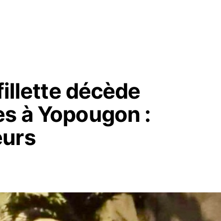
fillette décède
es à Yopougon :
eurs