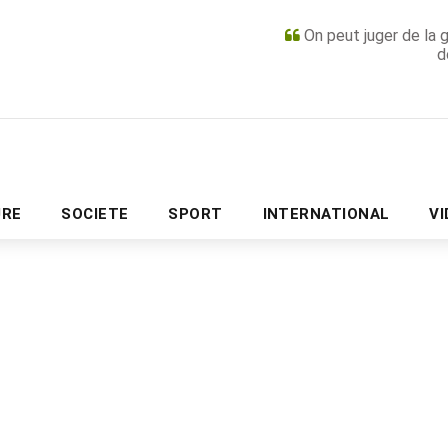
On peut juger de la 
d
PUBLICITÉ
URE
SOCIETE
SPORT
INTERNATIONAL
V