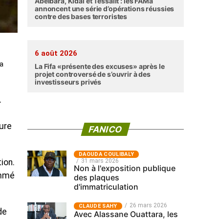
Abéibara, Kidal et Tessalit : les FAMa
annoncent une série d’opérations réussies
contre des bases terroristes
6 août 2026
 a
La Fifa «présente des excuses» après le
projet controversé de s’ouvrir à des
investisseurs privés
.
eure
FANICO
‎DAOUDA COULIBALY
31 mars 2026
ion.
Non à l'exposition publique
ammé
des plaques
d'immatriculation
26 mars 2026
CLAUDE SAHY
de
Avec Alassane Ouattara, les