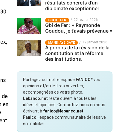
résultats concrets d’un
diplomate exceptionnel
 30
22 février 2026
GBI DE FER
Gbi de Fer : « Raymonde
Goudou, je t’avais prévenue »
ex,
12 janvier 2026
MANDIAYE GAYE
À propos de la révision de la
constitution et la réforme
des institutions.
Partagez sur notre espace
FANICO*
vos
ans
opinions et/ou lettres ouvertes,
accompagnées de votre photo.
à de
Lebanco.net
reste ouvert à toutes les
s en
idées et opinions. Contactez-nous en nous
écrivant à
fanico@lebanco.net
.
e
Fanico :
espace communautaire de lessive
ment
en malinké