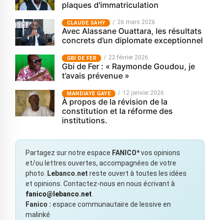
plaques d'immatriculation
26 mars 2026
CLAUDE SAHY
Avec Alassane Ouattara, les résultats
concrets d’un diplomate exceptionnel
22 février 2026
GBI DE FER
Gbi de Fer : « Raymonde Goudou, je
t’avais prévenue »
12 janvier 2026
MANDIAYE GAYE
À propos de la révision de la
constitution et la réforme des
institutions.
Partagez sur notre espace
FANICO*
vos opinions
et/ou lettres ouvertes, accompagnées de votre
photo.
Lebanco.net
reste ouvert à toutes les idées
et opinions. Contactez-nous en nous écrivant à
fanico@lebanco.net
.
Fanico :
espace communautaire de lessive en
malinké