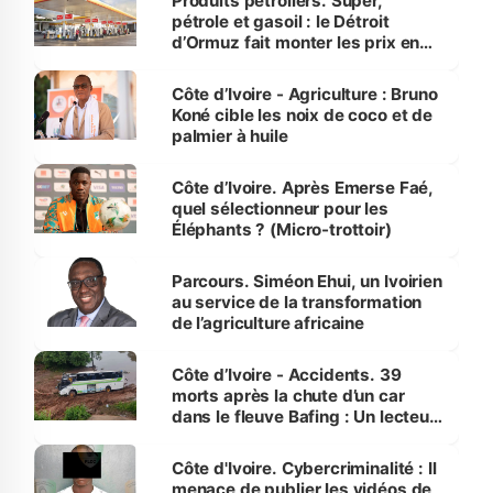
Produits pétroliers. Super,
pétrole et gasoil : le Détroit
d’Ormuz fait monter les prix en
Côte d’Ivoire
Côte d’Ivoire - Agriculture : Bruno
Koné cible les noix de coco et de
palmier à huile
Côte d’Ivoire. Après Emerse Faé,
quel sélectionneur pour les
Éléphants ? (Micro-trottoir)
Parcours. Siméon Ehui, un Ivoirien
au service de la transformation
de l’agriculture africaine
Côte d’Ivoire - Accidents. 39
morts après la chute d’un car
dans le fleuve Bafing : Un lecteur
dénonce la légèreté du ministère
des Transports
Côte d'Ivoire. Cybercriminalité : Il
menace de publier les vidéos de