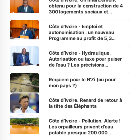
obtenu pour la construction de 4
300 logements sociaux et
économiques à Abidjan, Bouaké
et Yamoussoukro
Côte d’Ivoire - Emploi et
autonomisation : un nouveau
Programme au profit de 5,3
millions de jeunes
Côte d’Ivoire - Hydraulique.
Autorisation ou taxe pour puiser
de l’eau ? Les précisions
d’Assahoré
Requiem pour le N’Zi (ou pour
mon pays ?)
Côte d’Ivoire. Renard de retour à
la tête des Éléphants
Côte d’Ivoire - Pollution. Alerte !
Les orpailleurs privent d’eau
potable presque 200 000
habitants autour d’Agboville