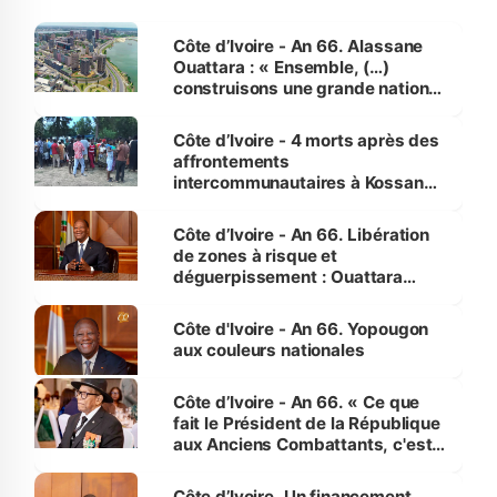
Côte d’Ivoire - An 66. Alassane
Ouattara : « Ensemble, (…)
construisons une grande nation
pour nous-mêmes et pour les
générations futures »
Côte d’Ivoire - 4 morts après des
affrontements
intercommunautaires à Kossandji
(Alepé) - Notre correspondant au
milieu des sinistrés
Côte d’Ivoire - An 66. Libération
de zones à risque et
déguerpissement : Ouattara
assure du « strict respect de
l'Etat de droit pour préserver les
Côte d'Ivoire - An 66. Yopougon
vies humaines »
aux couleurs nationales
Côte d’Ivoire - An 66. « Ce que
fait le Président de la République
aux Anciens Combattants, c'est
inédit » (Cne Yassoungo Koné ®)
Côte d’Ivoire. Un financement