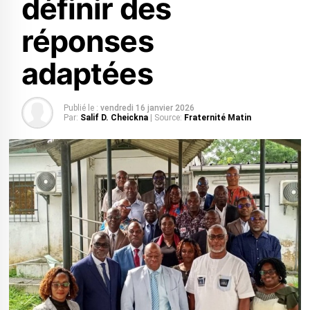
définir des
réponses
adaptées
Publié le :
vendredi 16 janvier 2026
Par:
Salif D. Cheickna
| Source:
Fraternité Matin