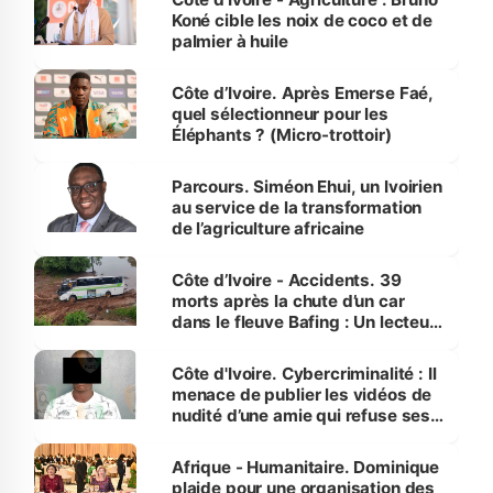
Koné cible les noix de coco et de
palmier à huile
Côte d’Ivoire. Après Emerse Faé,
quel sélectionneur pour les
Éléphants ? (Micro-trottoir)
Parcours. Siméon Ehui, un Ivoirien
au service de la transformation
de l’agriculture africaine
Côte d’Ivoire - Accidents. 39
morts après la chute d’un car
dans le fleuve Bafing : Un lecteur
dénonce la légèreté du ministère
des Transports
Côte d'Ivoire. Cybercriminalité : Il
menace de publier les vidéos de
nudité d’une amie qui refuse ses
avances
Afrique - Humanitaire. Dominique
plaide pour une organisation des