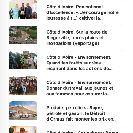
Côte d’Ivoire. Prix national
d’Excellence. « J’encourage notre
jeunesse à (…) cultiver la
compétence et l’intégrité »
(Alassane Ouattara
Côte d'Ivoire. Sur la route de
Bingerville, après pluies et
inondations (Reportage)
Côte d’Ivoire - Environnement.
Quand les forêts sacrées
inspirent dans les actions de
reboisement
Côte d’Ivoire - Environnement.
Donner du travail aux jeunes et
aux femmes pour assurer la
protection des espèces
menacées
Produits pétroliers. Super,
pétrole et gasoil : le Détroit
d’Ormuz fait monter les prix en
Côte d’Ivoire
Côte d’Ivoire - Agriculture : Bruno