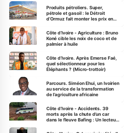
menacées
Produits pétroliers. Super,
pétrole et gasoil : le Détroit
d’Ormuz fait monter les prix en
Côte d’Ivoire
Côte d’Ivoire - Agriculture : Bruno
Koné cible les noix de coco et de
palmier à huile
Côte d’Ivoire. Après Emerse Faé,
quel sélectionneur pour les
Éléphants ? (Micro-trottoir)
Parcours. Siméon Ehui, un Ivoirien
au service de la transformation
de l’agriculture africaine
Côte d’Ivoire - Accidents. 39
morts après la chute d’un car
dans le fleuve Bafing : Un lecteur
dénonce la légèreté du ministère
des Transports