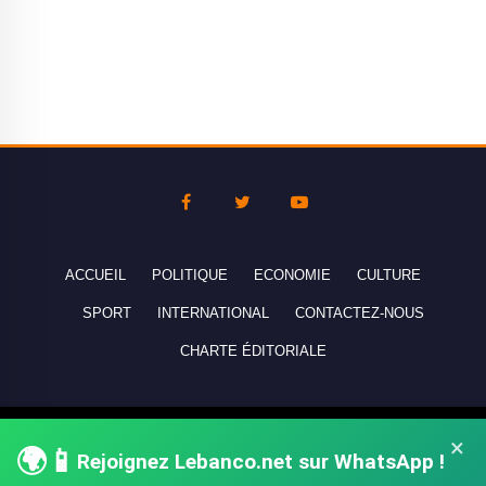
ACCUEIL
POLITIQUE
ECONOMIE
CULTURE
SPORT
INTERNATIONAL
CONTACTEZ-NOUS
CHARTE ÉDITORIALE
Copyright © 2010-2026 lebanco.net - Tous droits de reproduction
×
🌍📱
Rejoignez Lebanco.net sur WhatsApp !
réservés - All rights reserved.