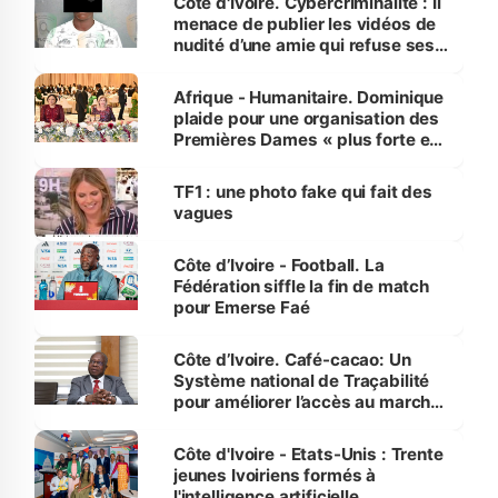
Côte d'Ivoire. Cybercriminalité : Il
menace de publier les vidéos de
nudité d’une amie qui refuse ses
avances
Afrique - Humanitaire. Dominique
plaide pour une organisation des
Premières Dames « plus forte et
influente, dont l'impact s'affirme
sur la scène internationale »
TF1 : une photo fake qui fait des
vagues
Côte d’Ivoire - Football. La
Fédération siffle la fin de match
pour Emerse Faé
Côte d’Ivoire. Café-cacao: Un
Système national de Traçabilité
pour améliorer l’accès au marché
international
Côte d'Ivoire - Etats-Unis : Trente
jeunes Ivoiriens formés à
l'intelligence artificielle