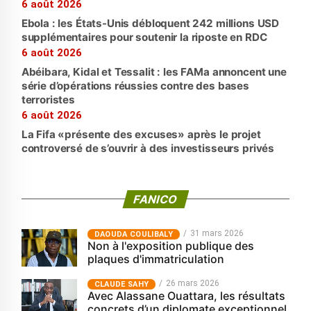
6 août 2026
Ebola : les États-Unis débloquent 242 millions USD
supplémentaires pour soutenir la riposte en RDC
6 août 2026
Abéibara, Kidal et Tessalit : les FAMa annoncent une
série d’opérations réussies contre des bases
terroristes
6 août 2026
La Fifa «présente des excuses» après le projet
controversé de s’ouvrir à des investisseurs privés
FANICO
31 mars 2026
‎DAOUDA COULIBALY
Non à l'exposition publique des
plaques d'immatriculation
26 mars 2026
CLAUDE SAHY
Avec Alassane Ouattara, les résultats
concrets d’un diplomate exceptionnel