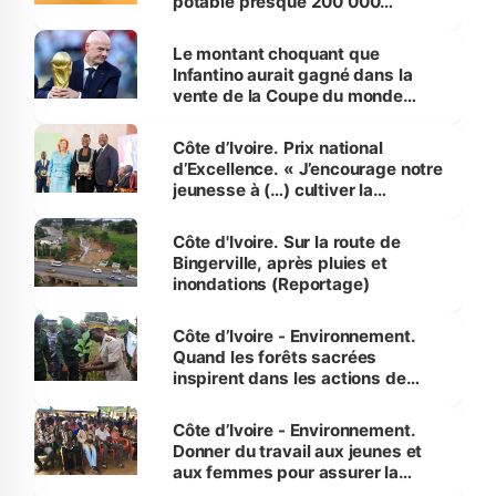
potable presque 200 000
habitants autour d’Agboville
Le montant choquant que
Infantino aurait gagné dans la
vente de la Coupe du monde
révélé
Côte d’Ivoire. Prix national
d’Excellence. « J’encourage notre
jeunesse à (…) cultiver la
compétence et l’intégrité »
(Alassane Ouattara
Côte d'Ivoire. Sur la route de
Bingerville, après pluies et
inondations (Reportage)
Côte d’Ivoire - Environnement.
Quand les forêts sacrées
inspirent dans les actions de
reboisement
Côte d’Ivoire - Environnement.
Donner du travail aux jeunes et
aux femmes pour assurer la
protection des espèces